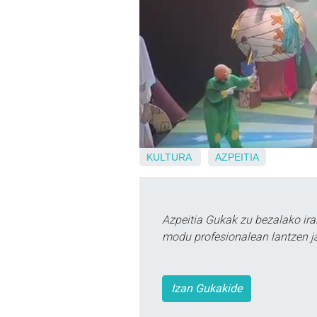
KULTURA
AZPEITIA
Azpeitia Gukak zu bezalako ira
modu profesionalean lantzen ja
Izan Gukakide