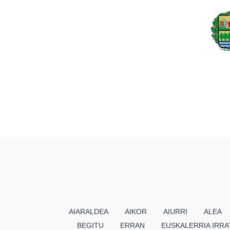
AIARALDEA
AIKOR
AIURRI
ALEA
BEGITU
ERRAN
EUSKALERRIA IRRA