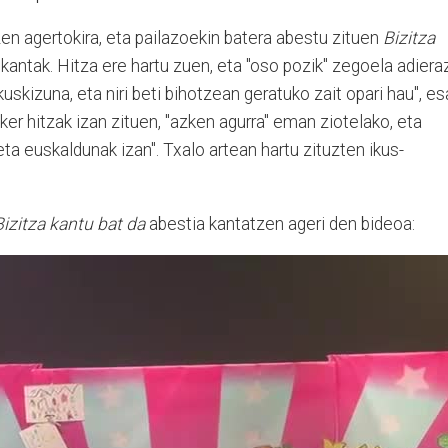
en agertokira, eta pailazoekin batera abestu zituen
Bizitza
kantak. Hitza ere hartu zuen, eta "oso pozik" zegoela adieraz
kuskizuna, eta niri beti bihotzean geratuko zait opari hau", e
ker hitzak izan zituen, "azken agurra" eman ziotelako, eta
ta euskaldunak izan". Txalo artean hartu zituzten ikus-
Bizitza kantu bat da
abestia kantatzen ageri den bideoa: