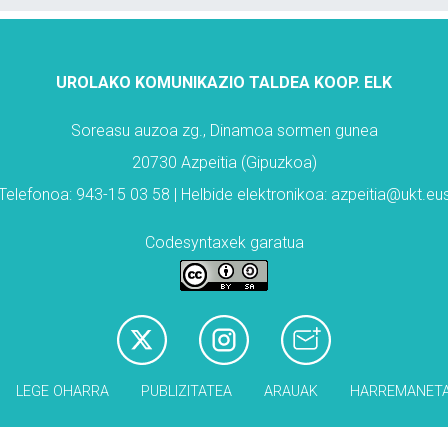
UROLAKO KOMUNIKAZIO TALDEA KOOP. ELK
Soreasu auzoa zg., Dinamoa sormen gunea
20730 Azpeitia (Gipuzkoa)
Telefonoa: 943-15 03 58 | Helbide elektronikoa: azpeitia@ukt.eu
Codesyntaxek garatua
LEGE OHARRA
PUBLIZITATEA
ARAUAK
HARREMANET