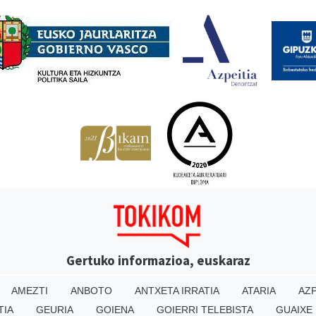
Babesleak
Gertuko informazioa, euskaraz
AMEZTI
ANBOTO
ANTXETA IRRATIA
ATARIA
AZP
TIA
GEURIA
GOIENA
GOIERRI TELEBISTA
GUAIXE