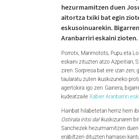
hezurmamitzen duen Josu
aitortza txiki bat egin zio
eskusoinuarekin. Bigarren 
Aranbarriri eskaini zioten.
Porrotx, Marimotots, Pupu eta Lo
eskaini zituzten atzo Azpeitian, S
ziren. Sorpresa bat ere izan zen, 
taularatu zuten ikuskizuneko pro
agertokira igo zen. Gainera, bigar
kudeatzaile
Xabier Aranbarriri esk
Hainbat hilabetetan herriz herri i
Ostirala iritsi da!
ikuskizunaren bir
Sanchezek hezurmamitzen duen Txa
erabiltzen dituzten hamasei kantu