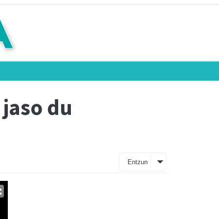
 jaso du
Entzun