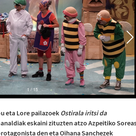
u eta Lore pailazoek
Ostirala iritsi da
analdiak eskaini zituzten atzo Azpeitiko Sorea
protagonista den eta Oihana Sanchezek