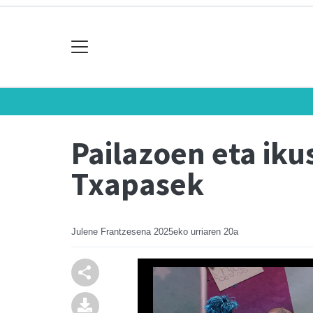
Pailazoen eta ik
Txapasek
Julene Frantzesena
2025eko urriaren 20a