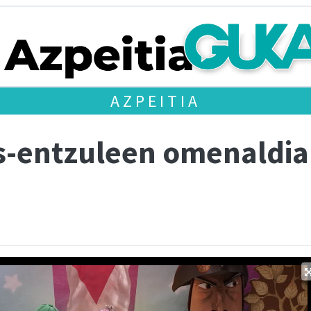
AZPEITIA
us-entzuleen omenaldia