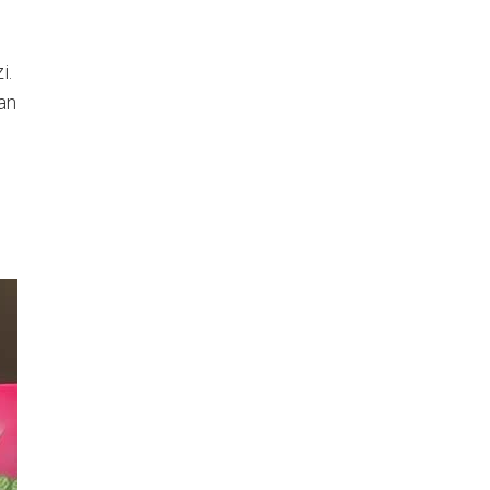
i.
san