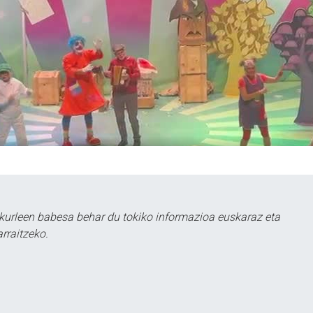
kurleen babesa behar du tokiko informazioa euskaraz eta
rraitzeko.