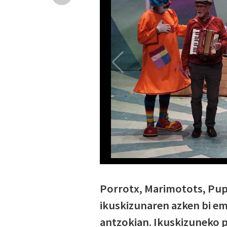
Porrotx, Marimotots, Pup
ikuskizunaren azken bi em
antzokian. Ikuskizuneko 