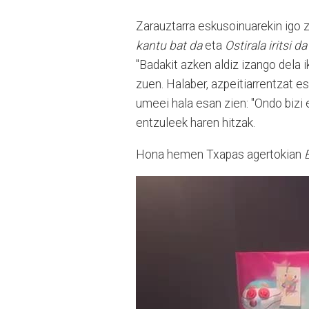
Zarauztarra eskusoinuarekin igo z
kantu bat da
eta
Ostirala iritsi da
"Badakit azken aldiz izango dela i
zuen. Halaber, azpeitiarrentzat es
umeei hala esan zien: "Ondo bizi e
entzuleek haren hitzak.
Hona hemen Txapas agertokian