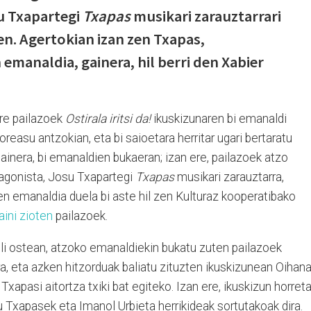
 Txapartegi
Txapas
musikari zarauztarrari
ten. Agertokian izan zen Txapas,
emanaldia, gainera, hil berri den Xabier
re pailazoek
Ostirala iritsi da!
ikuskizunaren bi emanaldi
oreasu antzokian, eta bi saioetara herritar ugari bertaratu
gainera, bi emanaldien bukaeran; izan ere, pailazoek atzo
tagonista, Josu Txapartegi
Txapas
musikari zarauztarra,
ren emanaldia duela bi aste hil zen Kulturaz kooperatibako
aini zioten
pailazoek.
bili ostean, atzoko emanaldiekin bukatu zuten pailazoek
a, eta azken hitzorduak baliatu zituzten ikuskizunean Oihan
pasi aitortza txiki bat egiteko. Izan ere, ikuskizun horret
 Txapasek eta Imanol Urbieta herrikideak sortutakoak dira.