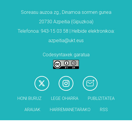
Soreasu auzoa zg., Dinamoa sormen gunea
20730 Azpeitia (Gipuzkoa)
Telefonoa: 943-15 03 58 | Helbide elektronikoa:
azpeitia@ukt.eus
Codesyntaxek garatua
HONI BURUZ
LEGE OHARRA
PUBLIZITATEA
ARAUAK
HARREMANETARAKO
RSS
Babesleak