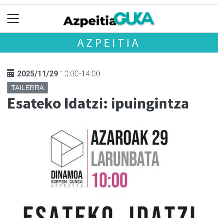
AZPEITIA
2025/11/29
10:00-14:00
TAILERRA
Esateko Idatzi: ipuingintza