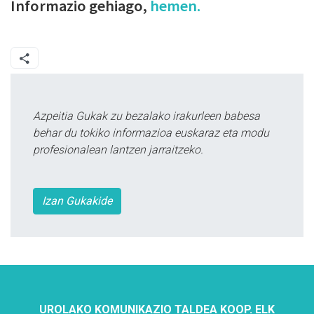
Informazio gehiago,
hemen.
Azpeitia Gukak zu bezalako irakurleen babesa
behar du tokiko informazioa euskaraz eta modu
profesionalean lantzen jarraitzeko.
Izan Gukakide
UROLAKO KOMUNIKAZIO TALDEA KOOP. ELK