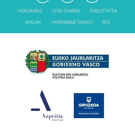
HONI BURUZ
LEGE OHARRA
PUBLIZITATEA
ARAUAK
HARREMANETARAKO
RSS
Babesleak