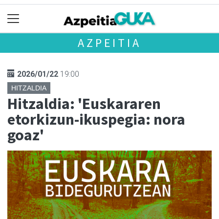
AZPEITIA
2026/01/22
19:00
HITZALDIA
Hitzaldia: 'Euskararen
etorkizun-ikuspegia: nora
goaz'