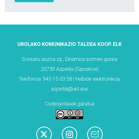
UROLAKO KOMUNIKAZIO TALDEA KOOP. ELK
Soreasu auzoa zg., Dinamoa sormen gunea
20730 Azpeitia (Gipuzkoa)
Telefonoa: 943-15 03 58 | Helbide elektronikoa:
azpeitia@ukt.eus
Codesyntaxek garatua