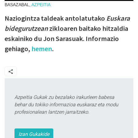
BASAZABAL,
AZPEITIA
Naziogintza taldeak antolatutako
Euskara
bidegurutzean
zikloaren baitako hitzaldia
eskainiko du Jon Sarasuak. Informazio
gehiago,
hemen
.
Azpeitia Gukak zu bezalako irakurleen babesa
behar du tokiko informazioa euskaraz eta modu
profesionalean lantzen jarraitzeko.
Izan Gukakide