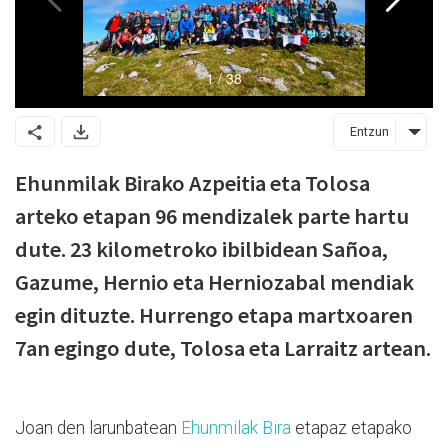
Entzun
Ehunmilak Birako Azpeitia eta Tolosa
arteko etapan 96 mendizalek parte hartu
dute. 23 kilometroko ibilbidean Sañoa,
Gazume, Hernio eta Herniozabal mendiak
egin dituzte. Hurrengo etapa martxoaren
7an egingo dute, Tolosa eta Larraitz artean.
Joan den larunbatean
Ehunmilak Bira
etapaz etapako