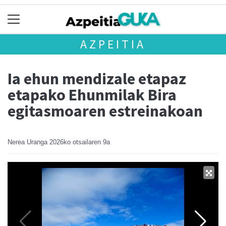
AZPEITIA
Ia ehun mendizale etapaz
etapako Ehunmilak Bira
egitasmoaren estreinakoan
Nerea Uranga
2026ko otsailaren 9a