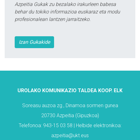
Azpeitia Gukak zu bezalako irakurleen babesa
behar du tokiko informazioa euskaraz eta modu
profesionalean lantzen jarraitzeko.
Izan Gukakide
UROLAKO KOMUNIKAZIO TALDEA KOOP. ELK
Soreasu auzoa zg., Dinamoa sormen gunea
20730 Azpeitia (Gipuzkoa)
Telefonoa: 943-15 03 58 | Helbide elektronikoa:
azpeitia@ukt.eus