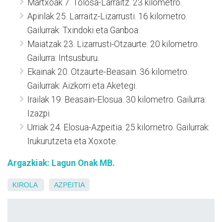
Martxoak 7. Tolosa-Larraitz. 23 kilometro.
Apirilak 25. Larraitz-Lizarrusti. 16 kilometro.
Gailurrak: Txindoki eta Ganboa.
Maiatzak 23. Lizarrusti-Otzaurte. 20 kilometro.
Gailurra: Intsusburu.
Ekainak 20. Otzaurte-Beasain. 36 kilometro.
Gailurrak: Aizkorri eta Aketegi.
Irailak 19. Beasain-Elosua. 30 kilometro. Gailurra:
Izazpi.
Urriak 24. Elosua-Azpeitia. 25 kilometro. Gailurrak:
Irukurutzeta eta Xoxote.
Argazkiak: Lagun Onak MB.
KIROLA
AZPEITIA