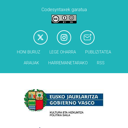
Codesyntaxek garatua
HONI BURUZ
LEGE OHARRA
PUBLIZITATEA
ARAUAK
HARREMANETARAKO
RSS
Babesleak