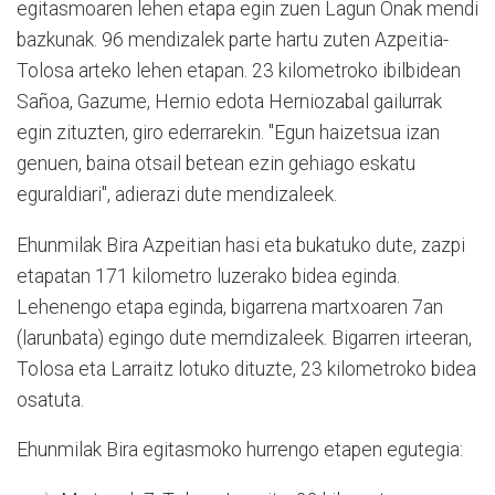
egitasmoaren lehen etapa egin zuen Lagun Onak mendi
bazkunak. 96 mendizalek parte hartu zuten Azpeitia-
Tolosa arteko lehen etapan. 23 kilometroko ibilbidean
Sañoa, Gazume, Hernio edota Herniozabal gailurrak
egin zituzten, giro ederrarekin. "Egun haizetsua izan
genuen, baina otsail betean ezin gehiago eskatu
eguraldiari", adierazi dute mendizaleek.
Ehunmilak Bira Azpeitian hasi eta bukatuko dute, zazpi
etapatan 171 kilometro luzerako bidea eginda.
Lehenengo etapa eginda, bigarrena martxoaren 7an
(larunbata) egingo dute merndizaleek. Bigarren irteeran,
Tolosa eta Larraitz lotuko dituzte, 23 kilometroko bidea
osatuta.
Ehunmilak Bira egitasmoko hurrengo etapen egutegia: