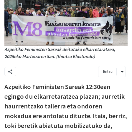
Azpeitiko Feministen Sareak deitutako elkarretaratzea,
2025eko Martxoaren 8an. (Ihintza Elustondo)
Entzun
Azpeitiko Feministen Sareak 12:30ean
egingo du elkarretaratzea plazan; aurretik
haurrentzako tailerra eta ondoren
mokadua ere antolatu dituzte. Itaia, berriz,
toki beretik abiatuta mobilizatuko da,