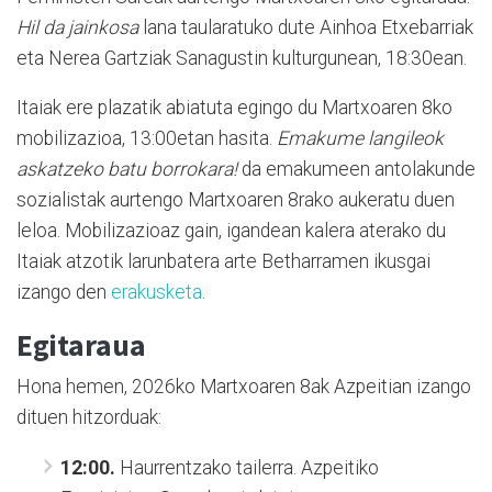
Hil da jainkosa
lana taularatuko dute Ainhoa Etxebarriak
eta Nerea Gartziak Sanagustin kulturgunean, 18:30ean.
Itaiak ere plazatik abiatuta egingo du Martxoaren 8ko
mobilizazioa, 13:00etan hasita.
Emakume langileok
askatzeko batu borrokara!
da emakumeen antolakunde
sozialistak aurtengo Martxoaren 8rako aukeratu duen
leloa. Mobilizazioaz gain, igandean kalera aterako du
Itaiak atzotik larunbatera arte Betharramen ikusgai
izango den
erakusketa
.
Egitaraua
Hona hemen, 2026ko Martxoaren 8ak Azpeitian izango
dituen hitzorduak:
12:00.
Haurrentzako tailerra. Azpeitiko