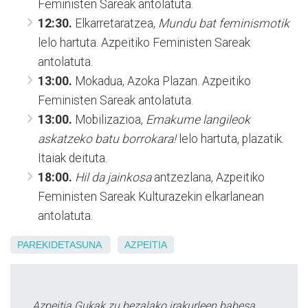
Feministen Sareak antolatuta.
12:30.
Elkarretaratzea,
Mundu bat feminismotik
lelo hartuta. Azpeitiko Feministen Sareak
antolatuta.
13:00.
Mokadua, Azoka Plazan. Azpeitiko
Feministen Sareak antolatuta.
13:00.
Mobilizazioa,
Emakume langileok
askatzeko batu borrokara!
lelo hartuta, plazatik.
Itaiak deituta.
18:00.
Hil da jainkosa
antzezlana, Azpeitiko
Feministen Sareak Kulturazekin elkarlanean
antolatuta.
PAREKIDETASUNA
AZPEITIA
Azpeitia Gukak zu bezalako irakurleen babesa