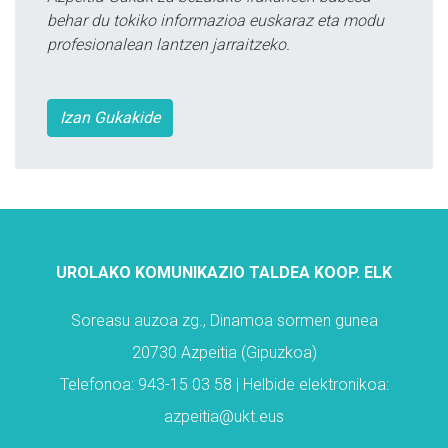
behar du tokiko informazioa euskaraz eta modu
profesionalean lantzen jarraitzeko.
Izan Gukakide
UROLAKO KOMUNIKAZIO TALDEA KOOP. ELK
Soreasu auzoa zg., Dinamoa sormen gunea
20730 Azpeitia (Gipuzkoa)
Telefonoa: 943-15 03 58 | Helbide elektronikoa:
azpeitia@ukt.eus