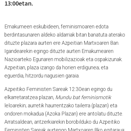
13:00etan.
Emakumeen eskubideen, feminismoaren edota
berdintasunaren aldeko aldarriak bitan banatuta aterako
dituzte plazara aurten ere Azpeitian Martxoaren 8an.
Igandearekin egingo dituzte aurten Emakumearen
Nazioarteko Egunaren mobilizazioak eta ospakizunak.
Azpeitian, plaza izango da horien erdigunea; eta
eguerdia, hitzordu nagusien garaia.
Azpeitiko Feministen Sareak 12:30ean egingo du
elkarretaratzea plazan,
Mundu bat feminismotik
leloarekin; aurretik haurrentzako tailerra (plazan) eta
ondoren mokadua (Azoka Plazan) ere antolatu dituzte.
Arratsaldean, antzerkiarekin borobilduko du Azpeitiko
Feministen Sareak aurtengo Martxoaren 8ko egitaraua: