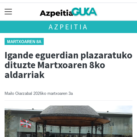
AZPEITIA
MARTXOAREN 8A
Igande eguerdian plazaratuko
dituzte Martxoaren 8ko
aldarriak
Mailo Oiarzabal
2026ko martxoaren 3a