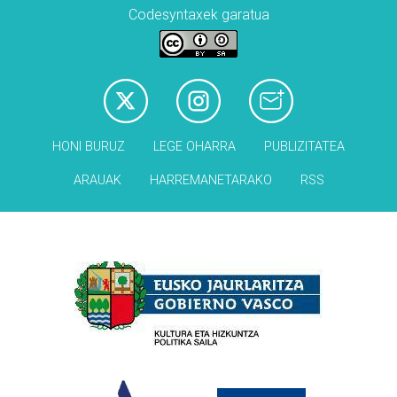
Codesyntaxek garatua
HONI BURUZ
LEGE OHARRA
PUBLIZITATEA
ARAUAK
HARREMANETARAKO
RSS
Babesleak