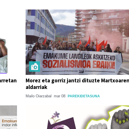
arretan
Morez eta gorriz jantzi dituzte Martxoare
aldarriak
Mailo Oiarzabal
mar 08
PAREKIDETASUNA