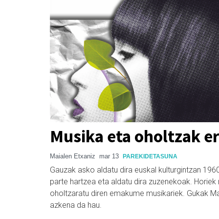
Musika eta oholtzak 
Maialen Etxaniz
mar 13
PAREKIDETASUNA
Gauzak asko aldatu dira euskal kulturgintzan 196
parte hartzea eta aldatu dira zuzenekoak. Horiek
oholtzaratu diren emakume musikariek. Gukak Mart
azkena da hau.