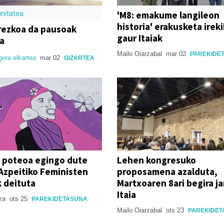
'M8: emakume langileon
nitatea
historia' erakusketa irek
rezkoa da pausoak
gaur Itaiak
a
Mailo Oiarzabal
mar 02
PAREKIDE
gera elkartea
mar 02
GIZARTEA
i poteoa egingo dute
Lehen kongresuko
 Azpeitiko Feministen
proposamena azalduta,
 deituta
Martxoaren 8ari begira ja
Itaia
iza
ots 25
PAREKIDETASUNA
Mailo Oiarzabal
ots 23
PAREKIDET