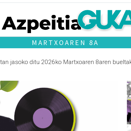
MARTXOAREN 8A
tan jasoko ditu 2026ko Martxoaren 8aren bueltak