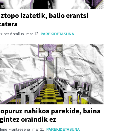
ztopo izatetik, balio erantsi
zatera
tziber Arzallus
mar 12
PAREKIDETASUNA
opuruz nahikoa parekide, baina
gintez oraindik ez
lene Frantzesena
mar 11
PAREKIDETASUNA