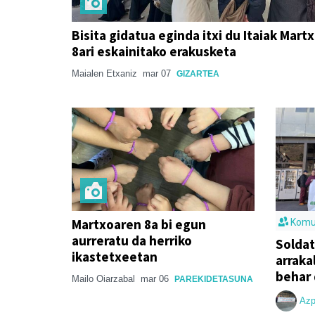
Bisita gidatua eginda itxi du Itaiak Mart
8ari eskainitako erakusketa
Maialen Etxaniz
mar 07
GIZARTEA
Martxoaren 8a bi egun
Komu
aurreratu da herriko
Soldat
ikastetxeetan
arraka
behar 
Mailo Oiarzabal
mar 06
PAREKIDETASUNA
Azp