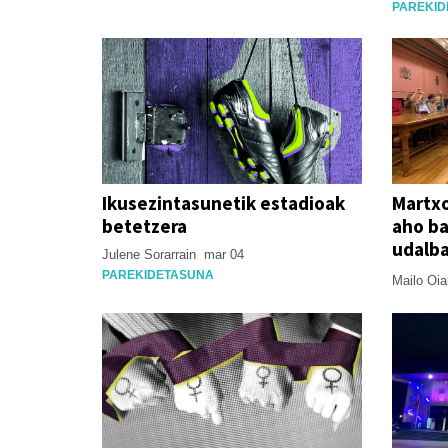
PAREKID
Ikusezintasunetik estadioak
Martxo
betetzera
aho ba
udalb
Julene Sorarrain
mar 04
PAREKIDETASUNA
Mailo Oi