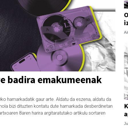
O
i
Ai
ere badira emakumeenak
0ko hamarkadatik gaur arte. Aldatu da eszena, aldatu da
K
 nola bizi dituzten kontatu dute hamarkada desberdinetan
a
xoaren 8aren harira argitaratutako artikulu sortaren
Ju