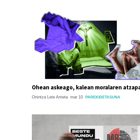
Ohean askeago, kalean moralaren atzap
Onintza Lete Arrieta
mar 10
PAREKIDETASUNA