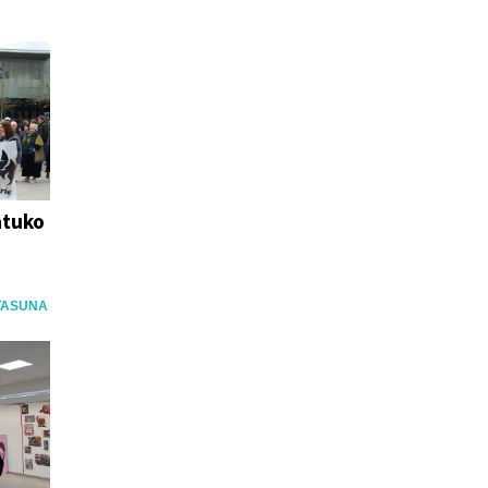
atuko
TASUNA