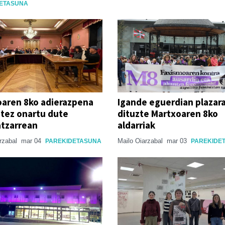
ETASUNA
aren 8ko adierazpena
Igande eguerdian plazar
tez onartu dute
dituzte Martxoaren 8ko
atzarrean
aldarriak
arzabal
mar 04
Mailo Oiarzabal
mar 03
PAREKIDETASUNA
PAREKIDE