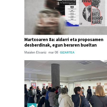
Martxoaren 8a: aldarri eta proposamen
desberdinak, egun beraren bueltan
Maialen Etxaniz
mar 08
GIZARTEA