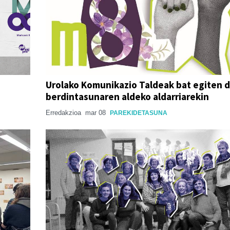
Urolako Komunikazio Taldeak bat egiten 
berdintasunaren aldeko aldarriarekin
Erredakzioa
mar 08
PAREKIDETASUNA