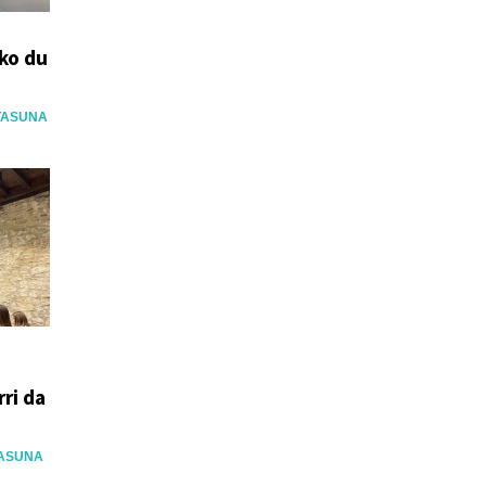
iko du
TASUNA
rri da
ASUNA