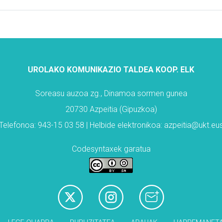
UROLAKO KOMUNIKAZIO TALDEA KOOP. ELK
Soreasu auzoa zg., Dinamoa sormen gunea
20730 Azpeitia (Gipuzkoa)
Telefonoa: 943-15 03 58 | Helbide elektronikoa: azpeitia@ukt.eu
Codesyntaxek garatua