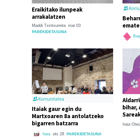
Eraikitako ilunpeak
Komu
arrakalatzen
Behar
emate
Maddi Txintxurreta
mar 03
PAREKIDETASUNA
Bai
Aldarr
Komunitatea
bihar,
Itaiak gaur egin du
Sareak
Martxoaren 8a antolatzeko
bigarren batzarra
Iraia Ote
Itaia
ots 28
PAREKIDETASUNA