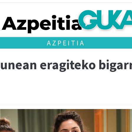
AZPEITIA
unean eragiteko bigar