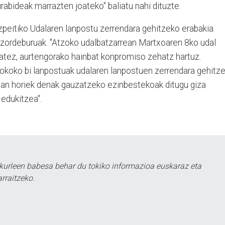
abideak marrazten joateko" baliatu nahi dituzte.
peitiko Udalaren lanpostu zerrendara gehitzeko erabakia
atzordeburuak. "Atzoko udalbatzarrean Martxoaren 8ko udal
tez, aurtengorako hainbat konpromiso zehatz hartuz.
koko bi lanpostuak udalaren lanpostuen zerrendara gehitze
n lan horiek denak gauzatzeko ezinbestekoak ditugu giza
 edukitzea".
kurleen babesa behar du tokiko informazioa euskaraz eta
rraitzeko.