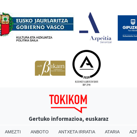
Babesleak
Gertuko informazioa, euskaraz
AMEZTI
ANBOTO
ANTXETA IRRATIA
ATARIA
AZP