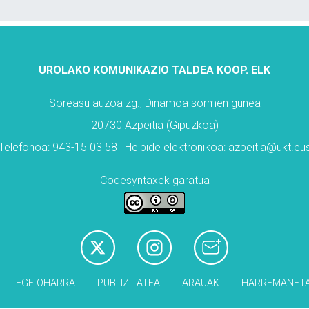
UROLAKO KOMUNIKAZIO TALDEA KOOP. ELK
Soreasu auzoa zg., Dinamoa sormen gunea
20730 Azpeitia (Gipuzkoa)
Telefonoa: 943-15 03 58 | Helbide elektronikoa: azpeitia@ukt.eu
Codesyntaxek garatua
LEGE OHARRA
PUBLIZITATEA
ARAUAK
HARREMANET