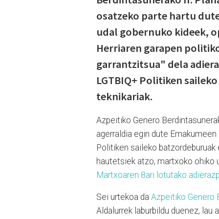
osatzeko parte hartu dute
udal gobernuko kideek, op
Herriaren garapen politiko
garrantzitsua" dela adiera
LGTBIQ+ Politiken saileko
teknikariak.
Azpeitiko Genero Berdintasunerako
agerraldia egin dute Emakumeen 
Politiken saileko batzordeburuak e
hautetsiek atzo, martxoko ohiko u
Martxoaren 8ari lotutako adierazp
Sei urtekoa da
Azpeitiko Genero B
Aldalurrek laburbildu duenez, lau 