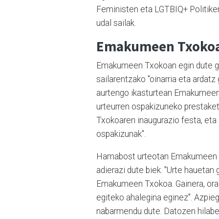
Feministen eta LGTBIQ+ Politiken 
udal sailak.
Emakumeen Txokoa
Emakumeen Txokoan egin dute gaur
sailarentzako "oinarria eta ardatz 
aurtengo ikasturtean Emakumeen
urteurren ospakizuneko prestaket
Txokoaren inaugurazio festa, eta 
ospakizunak".
Hamabost urteotan Emakumeen Txo
adierazi dute biek. "Urte hauetan 
Emakumeen Txokoa. Gainera, orain 
egiteko ahalegina eginez". Azpiegi
nabarmendu dute. Datozen hilabe