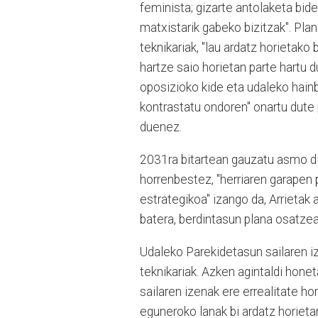
feminista; gizarte antolaketa bid
matxistarik gabeko bizitzak". Plan
teknikariak, "lau ardatz horietako
hartze saio horietan parte hartu d
oposizioko kide eta udaleko hainba
kontrastatu ondoren" onartu dute 
duenez.
2031ra bitartean gauzatu asmo dit
horrenbestez, "herriaren garapen 
estrategikoa" izango da, Arrieta
batera, berdintasun plana osatzea 
Udaleko Parekidetasun sailaren i
teknikariak. Azken agintaldi honet
sailaren izenak ere errealitate hor
eguneroko lanak bi ardatz horietan