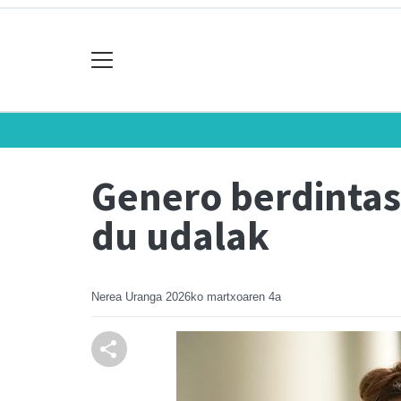
Genero berdintas
du udalak
Nerea Uranga
2026ko martxoaren 4a