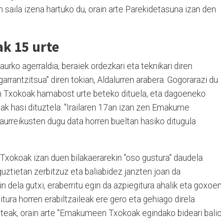
saila izena hartuko du, orain arte Parekidetasuna izan den
k 15 urte
ko agerraldia, beraiek ordezkari eta teknikari diren
garrantzitsua" diren tokian, Aldalurren arabera. Gogorarazi du
 Txokoak hamabost urte beteko dituela, eta dagoeneko
ak hasi dituztela. "Irailaren 17an izan zen Emakume
aurreikusten dugu data horren bueltan hasiko ditugula
koak izan duen bilakaerarekin "oso gustura" daudela
guztietan zerbitzuz eta baliabidez janzten joan da
dela gutxi, eraberritu egin da azpiegitura ahalik eta goxoe
tura horren erabiltzaileak ere gero eta gehiago direla
teak, orain arte "Emakumeen Txokoak egindako bideari bali