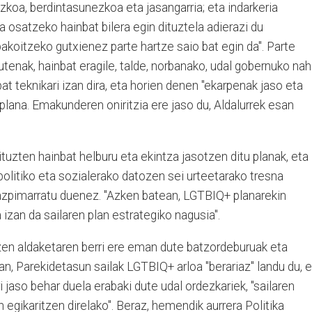
ezkoa, berdintasunezkoa eta jasangarria; eta indarkeria
a osatzeko hainbat bilera egin dituztela adierazi du
 bakoitzeko gutxienez parte hartze saio bat egin da". Parte
utenak, hainbat eragile, talde, norbanako, udal gobernuko nah
t teknikari izan dira, eta horien denen "ekarpenak jaso eta
plana. Emakunderen oniritzia ere jaso du, Aldalurrek esan
uzten hainbat helburu eta ekintza jasotzen ditu planak, eta
politiko eta sozialerako datozen sei urteetarako tresna
k azpimarratu duenez. "Azken batean, LGTBIQ+ planarekin
izan da sailaren plan estrategiko nagusia".
zen aldaketaren berri ere eman dute batzordeburuak eta
an, Parekidetasun sailak LGTBIQ+ arloa "berariaz" landu du, 
i jaso behar duela erabaki dute udal ordezkariek, "sailaren
 egikaritzen direlako". Beraz, hemendik aurrera Politika