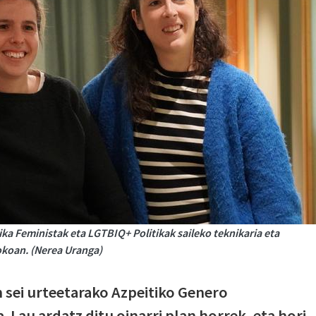
tika Feministak eta LGTBIQ+ Politikak saileko teknikaria eta
koan. (Nerea Uranga)
 sei urteetarako Azpeitiko Genero
. Lau ardatz ditu oinarri plan horrek, eta hori