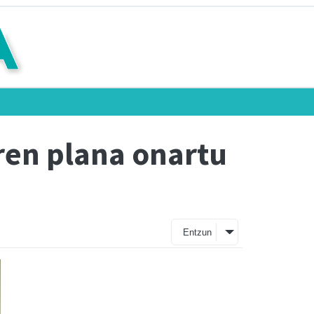
ren plana onartu
Entzun