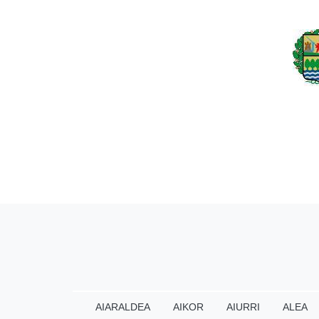
AIARALDEA
AIKOR
AIURRI
ALEA