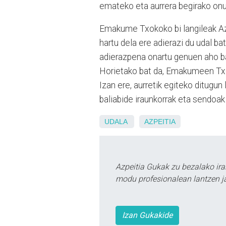
emateko eta aurrera begirako onur
Emakume Txokoko bi langileak Az
hartu dela ere adierazi du udal b
adierazpena onartu genuen aho ba
Horietako bat da, Emakumeen Txo
Izan ere, aurretik egiteko ditugu
baliabide iraunkorrak eta sendoak
UDALA
AZPEITIA
Azpeitia Gukak zu bezalako ira
modu profesionalean lantzen ja
Izan Gukakide