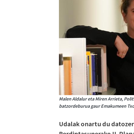
Malen Aldalur eta Miren Arrieta, Poli
batzordeburua gaur Emakumeen Txo
Udalak onartu du datozen
Berdintasunerako II. Plana