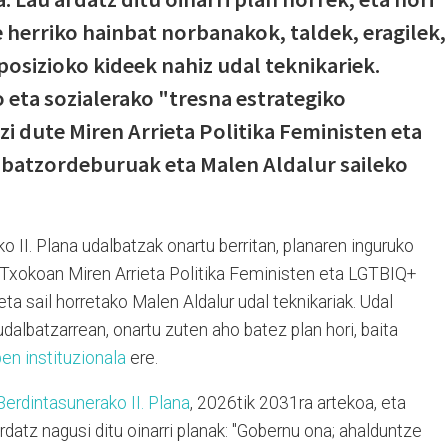
 herriko hainbat norbanakok, taldek, eragilek,
osizioko kideek nahiz udal teknikariek.
 eta sozialerako "tresna estrategiko
zi dute Miren Arrieta Politika Feministen eta
 batzordeburuak eta Malen Aldalur saileko
 II. Plana udalbatzak onartu berritan, planaren inguruko
Txokoan Miren Arrieta Politika Feministen eta LGTBIQ+
ta sail horretako Malen Aldalur udal teknikariak. Udal
dalbatzarrean, onartu zuten aho batez plan hori, baita
en instituzionala
ere.
erdintasunerako II. Plana
, 2026tik 2031ra artekoa, eta
ardatz nagusi ditu oinarri planak: "Gobernu ona; ahalduntze