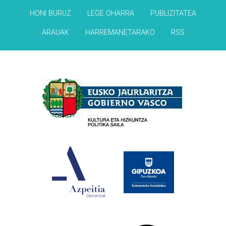
HONI BURUZ
LEGE OHARRA
PUBLIZITATEA
ARAUAK
HARREMANETARAKO
RSS
Babesleak