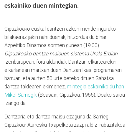
eskainiko duen mintegian.
Gipuzkoako euskal dantzen azken mende inguruko
bilakaeraz jakin nahi duenak, hitzordua du bihar
Azpeitiko Dinamoa sormen gunean (19:00).
Gipuzkoako dantza maisuen sistema Urola Erdian
izenburupean, foru aldundiak Dantzan elkartearekin
elkarlanean martxan duen Dantzan Ikasi programaren
barruan, eta aurten 50 urte beteko dituen Sahatsa
dantza taldearen ekimenez,
mintegia eskainiko du han
Mikel Sarriegik
(Beasain, Gipuzkoa, 1965). Doako saioa
izango da.
Dantzaria eta dantza maisu ezaguna da Sarriegi.
Gipuzkoar Aurresku Txapelketa zazpi aldiz irabazitakoa