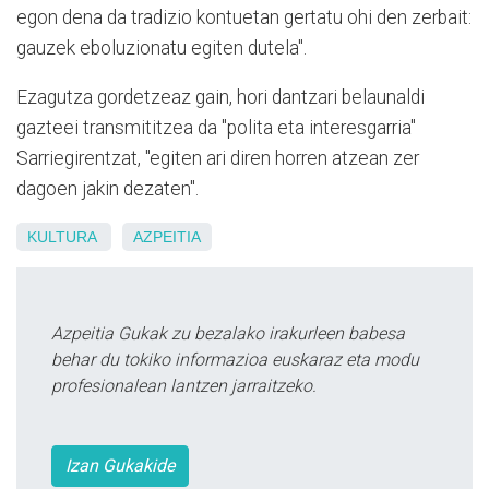
egon dena da tradizio kontuetan gertatu ohi den zerbait:
gauzek eboluzionatu egiten dutela".
Ezagutza gordetzeaz gain, hori dantzari belaunaldi
gazteei transmititzea da "polita eta interesgarria"
Sarriegirentzat, "egiten ari diren horren atzean zer
dagoen jakin dezaten".
KULTURA
AZPEITIA
Azpeitia Gukak zu bezalako irakurleen babesa
behar du tokiko informazioa euskaraz eta modu
profesionalean lantzen jarraitzeko.
Izan Gukakide