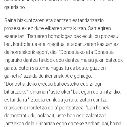
gaurdaino.
Baina hizkuntzaren eta dantzen estandarizazio
prozesuek ez dute elkarren antzik izan, Sarriegiren
esanetan. "Batuaren homologazioak eduki du prozesu
bat, kontrolatua eta zilegitua, eta dantzaren kasuan ez
da horrelakorik egon", dio. "Donostiako eta Donostia
inguruko dantza taldeek edo dantza maisu jakin batzuek
garatu duten sistema nagusitu da beste guztien
gainetik" azaldu du ikerlariak. Are gehiago,
"Donostialdeko eredua balioesteko edo zilegi
bihurtzeko", oinarrian "uste oker" bat egon dela iritzi dio:
estandarra "Iztuetaren ildoa jarraitu zuten dantza
maisuen oinordetza dela" pentsatzea. "Lan honek
demostratu du, nolabait, uste hori oso zalantzan
jartzekoa dela. Oinarrian egon daiteke zerbait, bai, baina