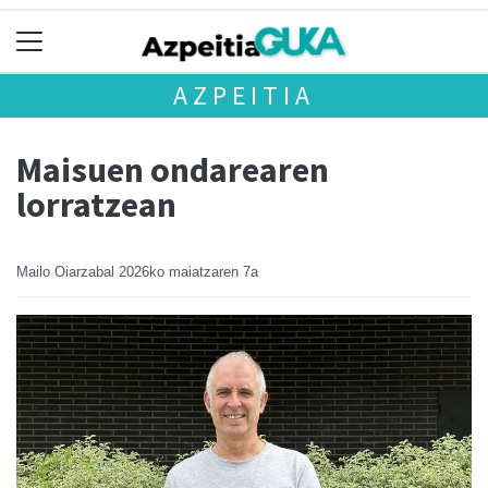
AZPEITIA
Maisuen ondarearen
lorratzean
Mailo Oiarzabal
2026ko maiatzaren 7a