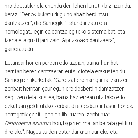
moldeetatik nola urrundu den lehen lerrotik bizi izan du,
beraz. "Denok bukatu dugu nolabait berdintsu
dantzatzen", dio Sarriegik. "Estandarizatu eta
homologatu egin da dantza egiteko sistema bat, eta
izena eta guzti jarri zaio: Gipuzkoako dantzaera",
gaineratu du.
Estandar horren parean edo azpian, baina, hainbat
herritan beren dantzaerari eutsi diotela erakusten du
Sarriegiren ikerketak. "Guretzat ere harrigarria izan zen
zenbait herritan gaur egun ere desberdin dantzatzen
segitzen dela ikustea, baina bazterrean utzitako edo
ezkutuan gelditutako zerbait dira desberdintasun horiek;
horregatik gehitu genion liburuaren izenburuari
Oinordetza ezkutua
hori, bigarren mailan bezala gelditu
direlako". Nagusitu den estandarraren aurreko eta