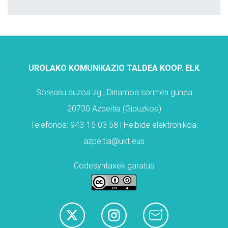
UROLAKO KOMUNIKAZIO TALDEA KOOP. ELK
Soreasu auzoa zg., Dinamoa sormen gunea
20730 Azpeitia (Gipuzkoa)
Telefonoa: 943-15 03 58 | Helbide elektronikoa:
azpeitia@ukt.eus
Codesyntaxek garatua