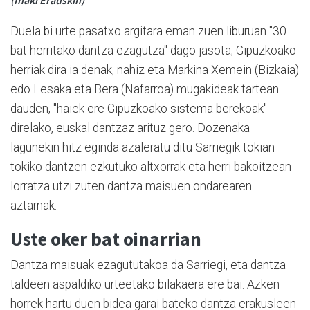
Duela bi urte pasatxo argitara eman zuen liburuan "30
bat herritako dantza ezagutza" dago jasota; Gipuzkoako
herriak dira ia denak, nahiz eta Markina Xemein (Bizkaia)
edo Lesaka eta Bera (Nafarroa) mugakideak tartean
dauden, "haiek ere Gipuzkoako sistema berekoak"
direlako, euskal dantzaz arituz gero. Dozenaka
lagunekin hitz eginda azaleratu ditu Sarriegik tokian
tokiko dantzen ezkutuko altxorrak eta herri bakoitzean
lorratza utzi zuten dantza maisuen ondarearen
aztarnak.
Uste oker bat oinarrian
Dantza maisuak ezagututakoa da Sarriegi, eta dantza
taldeen aspaldiko urteetako bilakaera ere bai. Azken
horrek hartu duen bidea garai bateko dantza erakusleen