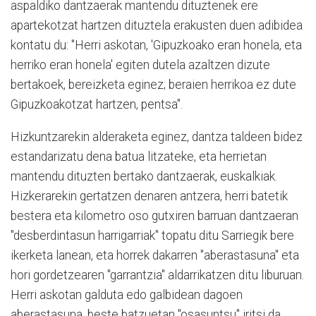
aspaldiko dantzaerak mantendu dituztenek ere
apartekotzat hartzen dituztela erakusten duen adibidea
kontatu du: "Herri askotan, 'Gipuzkoako eran honela, eta
herriko eran honela' egiten dutela azaltzen dizute
bertakoek, bereizketa eginez; beraien herrikoa ez dute
Gipuzkoakotzat hartzen, pentsa".
Hizkuntzarekin alderaketa eginez, dantza taldeen bidez
estandarizatu dena batua litzateke, eta herrietan
mantendu dituzten bertako dantzaerak, euskalkiak.
Hizkerarekin gertatzen denaren antzera, herri batetik
bestera eta kilometro oso gutxiren barruan dantzaeran
"desberdintasun harrigarriak" topatu ditu Sarriegik bere
ikerketa lanean, eta horrek dakarren "aberastasuna" eta
hori gordetzearen "garrantzia" aldarrikatzen ditu liburuan.
Herri askotan galduta edo galbidean dagoen
aberastasuna, beste batzuetan "osasuntsu" iritsi da