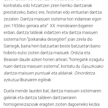
kontratatu edo hitzartzen ziren herriko dantzariak
prestatzeko, batez ere, festetan edo errituetan dantza
zezaten. Dantza maisuen sistema hori indarrean egon
zen 1936ko gerrara arte". XX. mendearen bigarren
erdian, dantza taldeak indartzen eta dantza maisuen
sistema hori "pixkanaka desegiten" joan zirela dio
Sarriegik, baina herri batzuetan beste batzuetan baino
hobeto eutsi zioten dantza maisuek. Ordizia eta
Beasain daude azken horien artean; "horregatik ezagutu
nuen dantza maisuen sistema", kontatu du
Gipuzkoako
dantza-maisuen puntuak eta aldairak. Oinordetza
ezkutua
liburuaren egileak.
Duela mende laurden bat, dantza maisuen sistemaren
galerak eta dantza taldeen dantzaeraren
homogeneizazioak eragiten zioten dagoeneko kezka