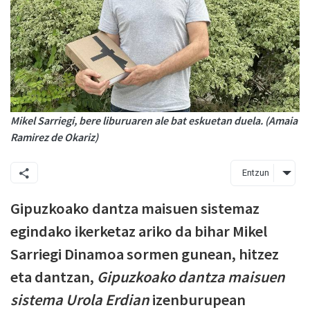
Mikel Sarriegi, bere liburuaren ale bat eskuetan duela. (Amaia
Ramirez de Okariz)
Entzun
Gipuzkoako dantza maisuen sistemaz
egindako ikerketaz ariko da bihar Mikel
Sarriegi Dinamoa sormen gunean, hitzez
eta dantzan,
Gipuzkoako dantza maisuen
sistema Urola Erdian
izenburupean