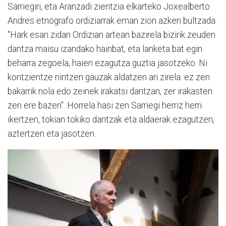
Sarriegiri, eta Aranzadi zientzia elkarteko Joxealberto
Andres etnografo ordiziarrak eman zion azken bultzada.
"Hark esan zidan Ordizian artean bazirela bizirik zeuden
dantza maisu izandako hainbat, eta lanketa bat egin
beharra zegoela, haien ezagutza guztia jasotzeko. Ni
kontzientze nintzen gauzak aldatzen ari zirela: ez zen
bakarrik nola edo zeinek irakatsi dantzan, zer irakasten
zen ere bazen". Horrela hasi zen Sarriegi herriz herri
ikertzen, tokian tokiko dantzak eta aldaerak ezagutzen,
aztertzen eta jasotzen.