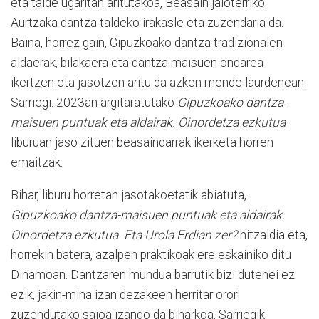
eta talde ugaritan aritutakoa, Beasain jaioterriko
Aurtzaka dantza taldeko irakasle eta zuzendaria da.
Baina, horrez gain, Gipuzkoako dantza tradizionalen
aldaerak, bilakaera eta dantza maisuen ondarea
ikertzen eta jasotzen aritu da azken mende laurdenean
Sarriegi. 2023an argitaratutako
Gipuzkoako dantza-
maisuen puntuak eta aldairak. Oinordetza ezkutua
liburuan jaso zituen beasaindarrak ikerketa horren
emaitzak.
Bihar, liburu horretan jasotakoetatik abiatuta,
Gipuzkoako dantza-maisuen puntuak eta aldairak.
Oinordetza ezkutua. Eta Urola Erdian zer?
hitzaldia eta,
horrekin batera, azalpen praktikoak ere eskainiko ditu
Dinamoan. Dantzaren mundua barrutik bizi dutenei ez
ezik, jakin-mina izan dezakeen herritar orori
zuzendutako saioa izango da biharkoa, Sarriegik