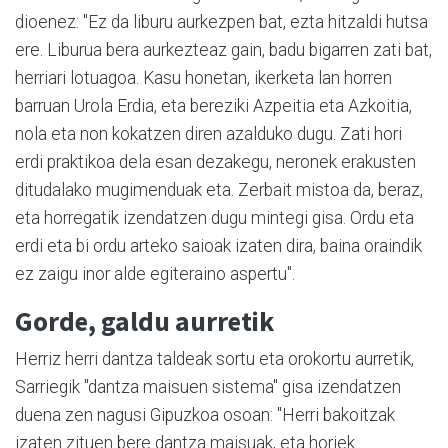
dioenez: "Ez da liburu aurkezpen bat, ezta hitzaldi hutsa
ere. Liburua bera aurkezteaz gain, badu bigarren zati bat,
herriari lotuagoa. Kasu honetan, ikerketa lan horren
barruan Urola Erdia, eta bereziki Azpeitia eta Azkoitia,
nola eta non kokatzen diren azalduko dugu. Zati hori
erdi praktikoa dela esan dezakegu, neronek erakusten
ditudalako mugimenduak eta. Zerbait mistoa da, beraz,
eta horregatik izendatzen dugu mintegi gisa. Ordu eta
erdi eta bi ordu arteko saioak izaten dira, baina oraindik
ez zaigu inor alde egiteraino aspertu".
Gorde, galdu aurretik
Herriz herri dantza taldeak sortu eta orokortu aurretik,
Sarriegik "dantza maisuen sistema" gisa izendatzen
duena zen nagusi Gipuzkoa osoan: "Herri bakoitzak
izaten zituen bere dantza maisuak, eta horiek