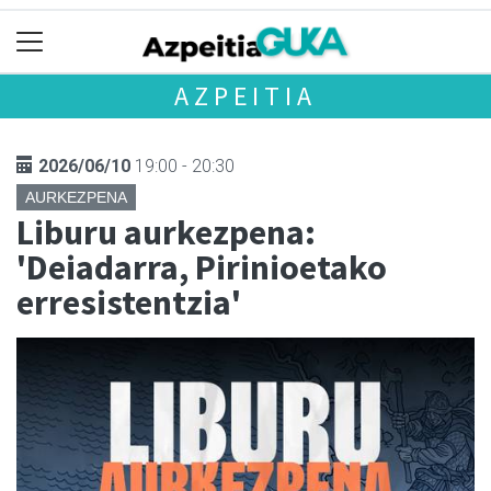
AZPEITIA
2026/06/10
19:00 - 20:30
AURKEZPENA
Liburu aurkezpena:
'Deiadarra, Pirinioetako
erresistentzia'