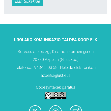
Izan Gukakide
UROLAKO KOMUNIKAZIO TALDEA KOOP. ELK
Soreasu auzoa zg., Dinamoa sormen gunea
20730 Azpeitia (Gipuzkoa)
Telefonoa: 943-15 03 58 | Helbide elektronikoa:
azpeitia@ukt.eus
Codesyntaxek garatua