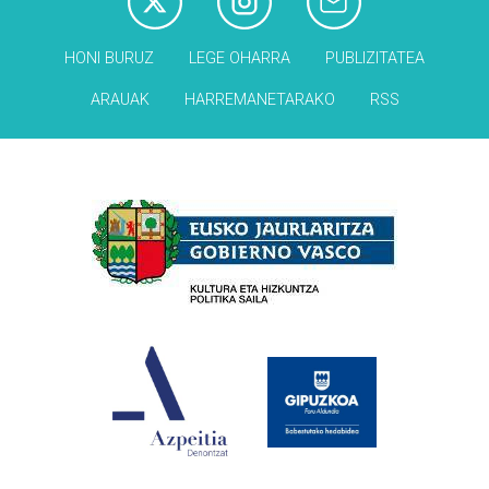
HONI BURUZ
LEGE OHARRA
PUBLIZITATEA
ARAUAK
HARREMANETARAKO
RSS
Babesleak