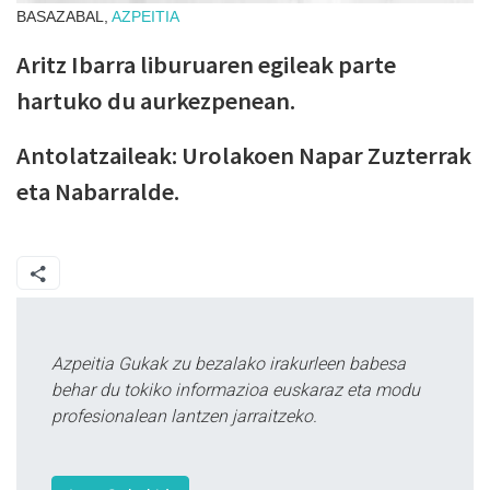
BASAZABAL,
AZPEITIA
Aritz Ibarra liburuaren egileak parte
hartuko du aurkezpenean.
Antolatzaileak: Urolakoen Napar Zuzterrak
eta Nabarralde.
Azpeitia Gukak zu bezalako irakurleen babesa
behar du tokiko informazioa euskaraz eta modu
profesionalean lantzen jarraitzeko.