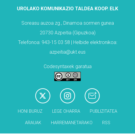
UROLAKO KOMUNIKAZIO TALDEA KOOP. ELK
Soreasu auzoa zg., Dinamoa sormen gunea
20730 Azpeitia (Gipuzkoa)
Telefonoa: 943-15 03 58 | Helbide elektronikoa:
azpeitia@ukt.eus
Codesyntaxek garatua
HONI BURUZ
LEGE OHARRA
PUBLIZITATEA
ARAUAK
HARREMANETARAKO
RSS