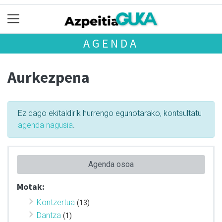
AGENDA
Aurkezpena
Ez dago ekitaldirik hurrengo egunotarako, kontsultatu
agenda nagusia
.
Agenda osoa
Motak:
Kontzertua
(13)
Dantza
(1)