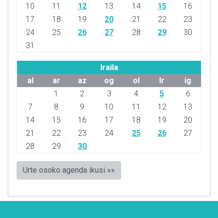
10
11
12
13
14
15
16
17
18
19
20
21
22
23
24
25
26
27
28
29
30
31
Iraila
al
ar
az
og
ol
lr
ig
1
2
3
4
5
6
7
8
9
10
11
12
13
14
15
16
17
18
19
20
21
22
23
24
25
26
27
28
29
30
Urte osoko agenda ikusi »»