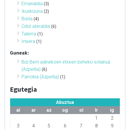
Emanaldia
(3)
Ikuskizuna
(2)
Bisita
(4)
Odol ateraldia
(6)
Tailerra
(1)
Irteera
(1)
Guneak:
Bizi Berri adinekoen etxeen beheko solairua
(Azpeitia)
(6)
Parrokia (Azpeitia)
(1)
Egutegia
Abuztua
al
ar
az
og
ol
lr
ig
1
2
3
4
5
6
7
8
9