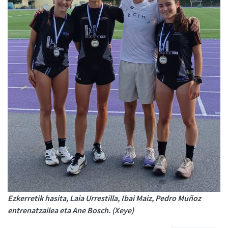
Ezkerretik hasita, Laia Urrestilla, Ibai Maiz, Pedro Muñoz
entrenatzailea eta Ane Bosch. (Xeye)