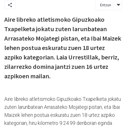
Entzun
Aire libreko atletismoko Gipuzkoako
Txapelketa jokatu zuten larunbatean
Arrasateko Mojategi pistan, eta Ibai Maizek
lehen postua eskuratu zuen 18 urtez
azpiko kategorian. Laia Urrestillak, berriz,
zilarrezko domina jantzi zuen 16 urtez
azpikoen mailan.
Aire libreko atletismoko Gipuzkoako Txapelketa jokatu
zuten larunbatean Arrasateko Mojategi pistan, eta Ibai
Maizek lehen postua eskuratu zuen 18 urtez azpiko
kategorian, hiru kilometro 9:24.99 denboran eginda.