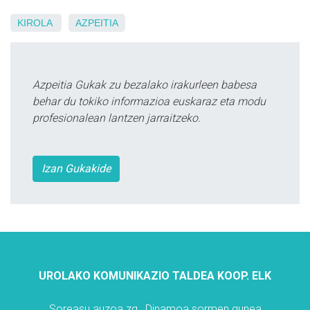
KIROLA
AZPEITIA
Azpeitia Gukak zu bezalako irakurleen babesa
behar du tokiko informazioa euskaraz eta modu
profesionalean lantzen jarraitzeko.
Izan Gukakide
UROLAKO KOMUNIKAZIO TALDEA KOOP. ELK
Soreasu auzoa zg., Dinamoa sormen gunea