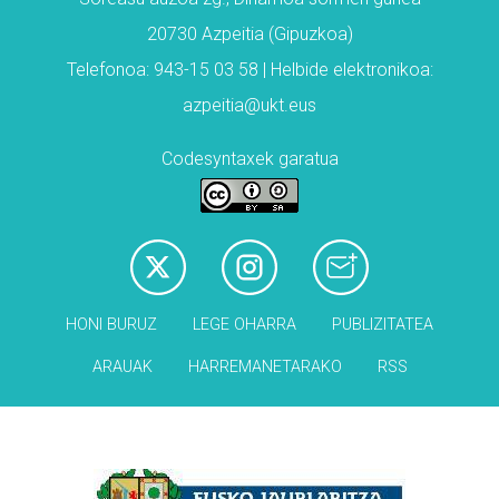
20730 Azpeitia (Gipuzkoa)
Telefonoa: 943-15 03 58 | Helbide elektronikoa:
azpeitia@ukt.eus
Codesyntaxek garatua
HONI BURUZ
LEGE OHARRA
PUBLIZITATEA
ARAUAK
HARREMANETARAKO
RSS
Babesleak