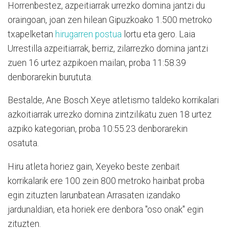
Horrenbestez, azpeitiarrak urrezko domina jantzi du
oraingoan, joan zen hilean Gipuzkoako 1.500 metroko
txapelketan
hirugarren postua
lortu eta gero. Laia
Urrestilla azpeitiarrak, berriz, zilarrezko domina jantzi
zuen 16 urtez azpikoen mailan, proba 11:58.39
denborarekin burututa.
Bestalde, Ane Bosch Xeye atletismo taldeko korrikalari
azkoitiarrak urrezko domina zintzilikatu zuen 18 urtez
azpiko kategorian, proba 10:55.23 denborarekin
osatuta.
Hiru atleta horiez gain, Xeyeko beste zenbait
korrikalarik ere 100 zein 800 metroko hainbat proba
egin zituzten larunbatean Arrasaten izandako
jardunaldian, eta horiek ere denbora "oso onak" egin
zituzten.