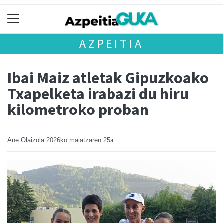
AZPEITIA
Ibai Maiz atletak Gipuzkoako
Txapelketa irabazi du hiru
kilometroko proban
Ane Olaizola
2026ko maiatzaren 25a