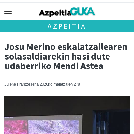
AZPEITIA
Josu Merino eskalatzailearen
solasaldiarekin hasi dute
udaberriko Mendi Astea
Julene Frantzesena
2026ko maiatzaren 27a