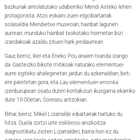
bazkunak antolatutako udaberriko Mendi Asteko lehen
protagonista. Atzo eskaini zuen elgoibartarrak
solasaldia Mendietxe museoan, hainbat lagunen
aurrean; munduko hainbat txokotako hormetan bizi
izandakoak azaldu zituen hark jendaurrean.
Gaur, berriz, Iker eta Eneko Pou anaien txanda izango
da. Gasteizko bikote mitikoak naturako elementuei
aurre egiteko ahaleginetan jardun du azkenaldian, beti
ere paretetan gora, eta
Lau elementuen erronka
izenburupean osatu duten kontakizun ikusgarria ekarriko
dute 19:00etan, Soreasu antzokian.
Bihar, berriz, Mikel Lizarralde eibartarrak hartuko du
hitza. Duela zortzi urte esklerosi anizkoitza
diagnostikatu zioten Lizarralderi, baina hori ez du