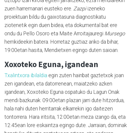
oztopo izan kirola egiten jarraitzeko, ezta mendiarekin
zuen harremanari eusteko ere.
Zazpi
izeneko
proiektuan bildu du gaixotasuna diagnostikatu
ziotenetik egin duen bidea, eta dokumental bat ere
ondu du Pello Osoro eta Maite Arroitajauregi
Mursego
herrikideekin batera. Horretaz guztiaz ariko da bihar,
19:00etan hasita, Mendietxen egingo duten saioan.
Xoxoteko Eguna, igandean
Txalintxora ibilaldia
egin zuten hainbat gaztetxok joan
zen igandean, eta datorrenean, maiatzeko azken
igandean, Xoxoteko Eguna ospatuko du Lagun Onak
mendi bazkunak. 09:00etan plazan jarri dute hitzordua,
hala nahi duten herritarrak elkarrekin igo daitezen
tontorrera. Hara iritsita, 12:00etan meza izango da, eta
12:45ean lore eskaintza egingo dute. Jarraian, dominak