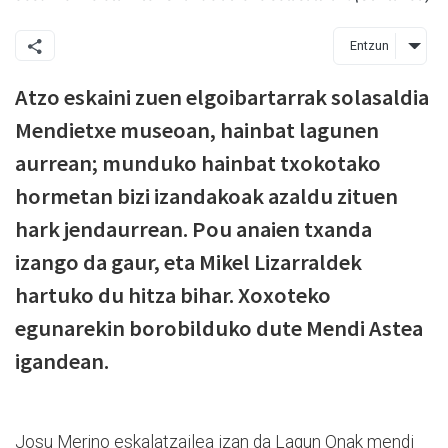
Entzun
Atzo eskaini zuen elgoibartarrak solasaldia
Mendietxe museoan, hainbat lagunen
aurrean; munduko hainbat txokotako
hormetan bizi izandakoak azaldu zituen
hark jendaurrean. Pou anaien txanda
izango da gaur, eta Mikel Lizarraldek
hartuko du hitza bihar. Xoxoteko
egunarekin borobilduko dute Mendi Astea
igandean.
Josu Merino eskalatzailea izan da Lagun Onak mendi