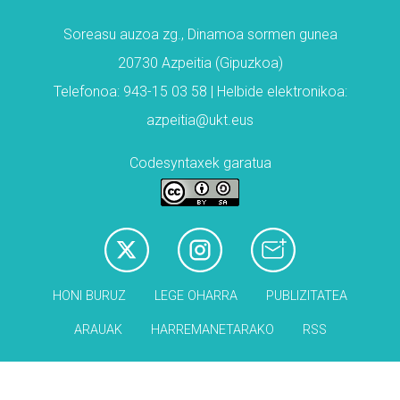
Soreasu auzoa zg., Dinamoa sormen gunea
20730 Azpeitia (Gipuzkoa)
Telefonoa: 943-15 03 58 | Helbide elektronikoa:
azpeitia@ukt.eus
Codesyntaxek garatua
HONI BURUZ
LEGE OHARRA
PUBLIZITATEA
ARAUAK
HARREMANETARAKO
RSS
Babesleak