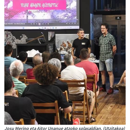
Josu Merino eta Aitor Unanue atzoko solasaldian. (Utzitakoa)