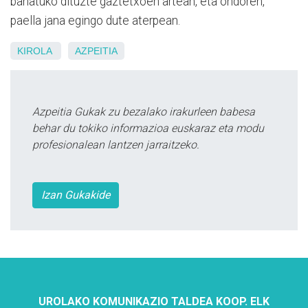
banatuko dituzte gaztetxoen artean, eta ondoren,
paella jana egingo dute aterpean.
KIROLA
AZPEITIA
Azpeitia Gukak zu bezalako irakurleen babesa
behar du tokiko informazioa euskaraz eta modu
profesionalean lantzen jarraitzeko.
Izan Gukakide
UROLAKO KOMUNIKAZIO TALDEA KOOP. ELK