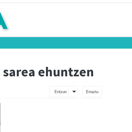
o sarea ehuntzen
Entzun
Erraztu