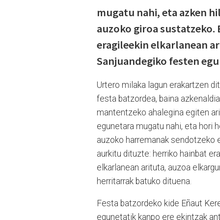
mugatu nahi, eta azken hi
auzoko giroa sustatzeko. B
eragileekin elkarlanean ar
Sanjuandegiko festen egu
Urtero milaka lagun erakartzen d
festa batzordea, baina azkenaldia
mantentzeko ahalegina egiten ari
egunetara mugatu nahi, eta hori ho
auzoko harremanak sendotzeko et
aurkitu dituzte: herriko hainbat e
elkarlanean arituta, auzoa elkargu
herritarrak batuko dituena.
Festa batzordeko kide Eñaut Kere
egunetatik kanpo ere ekintzak ant