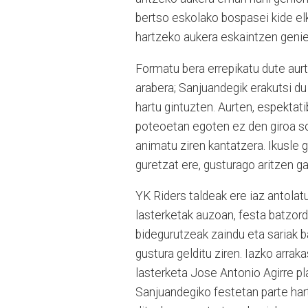
bertso eskolako bospasei kide elk
hartzeko aukera eskaintzen geni
Formatu bera errepikatu dute aurt
arabera; Sanjuandegik erakutsi du 
hartu gintuzten. Aurten, espekta
poteoetan egoten ez den giroa sor
animatu ziren kantatzera. Ikusle g
guretzat ere, gusturago aritzen ga
YK Riders taldeak ere iaz antolat
lasterketak auzoan, festa batzord
bidegurutzeak zaindu eta sariak b
gustura gelditu ziren. Iazko arraka
lasterketa Jose Antonio Agirre pl
Sanjuandegiko festetan parte hart