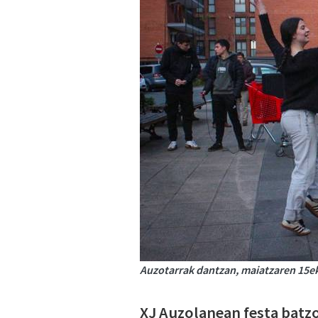
Auzotarrak dantzan, maiatzaren 15e
XJ Auzolanean festa batzo