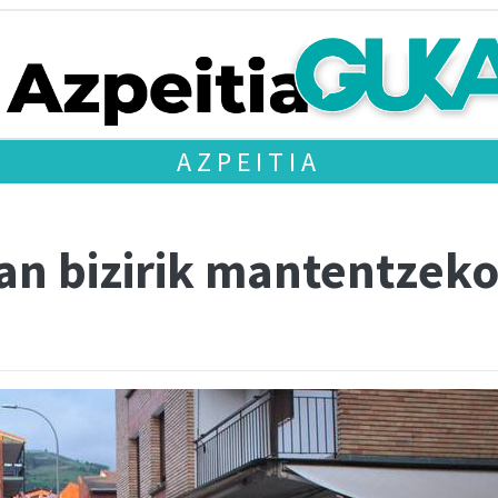
AZPEITIA
oan bizirik mantentzek