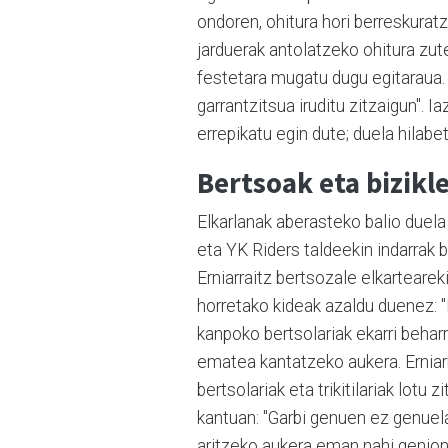
ondoren, ohitura hori berreskurat
jarduerak antolatzeko ohitura zut
festetara mugatu dugu egitaraua.
garrantzitsua iruditu zitzaigun". 
errepikatu egin dute; duela hilabet
Bertsoak eta bizikl
Elkarlanak aberasteko balio duela
eta YK Riders taldeekin indarrak 
Erniarraitz bertsozale elkartearek
horretako kideak azaldu duenez: 
kanpoko bertsolariak ekarri behar
ematea kantatzeko aukera. Erniarr
bertsolariak eta trikitilariak lotu
kantuan: "Garbi genuen ez genuela
aritzeko aukera eman nahi genion,