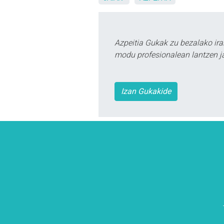
Azpeitia Gukak zu bezalako ira
modu profesionalean lantzen ja
Izan Gukakide