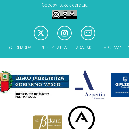
Codesyntaxek garatua
LEGE OHARRA
PUBLIZITATEA
ARAUAK
HARREMANET
Babesleak