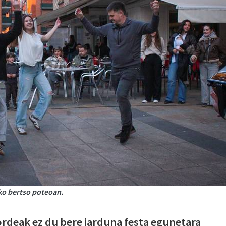
ko bertso poteoan.
rdeak ez du bere jarduna festa egunetara