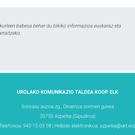
kurleen babesa behar du tokiko informazioa euskaraz eta
rraitzeko.
UROLAKO KOMUNIKAZIO TALDEA KOOP. ELK
Soreasu auzoa zg., Dinamoa sormen gunea
20730 Azpeitia (Gipuzkoa)
Telefonoa: 943-15 03 58 | Helbide elektronikoa: azpeitia@ukt.eu