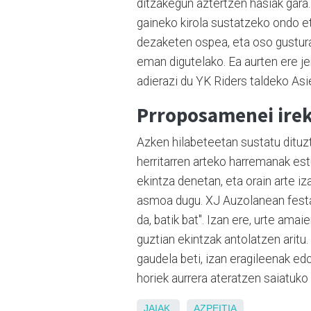
ditzakegun aztertzen hasiak gara. 
gaineko kirola sustatzeko ondo et
dezaketen ospea, eta oso gustura
eman digutelako. Ea aurten ere j
adierazi du YK Riders taldeko Asi
Prroposamenei irek
Azken hilabeteetan sustatu dituzt
herritarren arteko harremanak estu
ekintza denetan, eta orain arte iza
asmoa dugu. XJ Auzolanean festa 
da, batik bat". Izan ere, urte amai
guztian ekintzak antolatzen aritu
gaudela beti, izan eragileenak e
horiek aurrera ateratzen saiatuko 
JAIAK
AZPEITIA