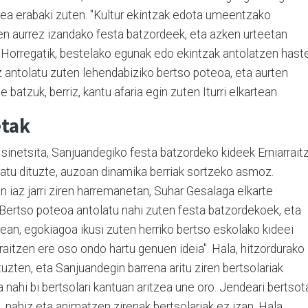
zea erabaki zuten. "Kultur ekintzak edota umeentzako
en aurrez izandako festa batzordeek, eta azken urteetan
 Horregatik, bestelako egunak edo ekintzak antolatzen hast
Iaz antolatu zuten lehendabiziko bertso poteoa, eta aurten
e batzuk, berriz, kantu afaria egin zuten Iturri elkartean.
etak
 sinetsita, Sanjuandegiko festa batzordeko kideek Erniarrait
batu dituzte, auzoan dinamika berriak sortzeko asmoz.
in iaz jarri ziren harremanetan, Suhar Gesalaga elkarte
"Bertso poteoa antolatu nahi zuten festa batzordekoek, eta
rean, egokiagoa ikusi zuten herriko bertso eskolako kideei
aitzen ere oso ondo hartu genuen ideia". Hala, hitzordurako
 zituzten, eta Sanjuandegin barrena aritu ziren bertsolariak
 nahi bi bertsolari kantuan aritzea une oro. Jendeari bertsot
 nahiz eta animatzen zirenak bertsolariak ez izan. Hala,