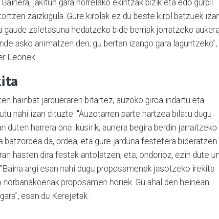
Gainera, jakitun gara horrelako ekintzak bizikleta edo gurpil
ortzen zaizkigula. Gure kirolak ez du beste kirol batzuek iza
 gaude zaletasuna hedatzeko bide berriak jorratzeko auker
ende asko animatzen den; gu bertan izango gara laguntzeko",
er Leonek.
ita
en hainbat jardueraren bitartez, auzoko giroa indartu eta
tu nahi izan dituzte: "Auzotarren parte hartzea bilatu dugu
n duten harrera ona ikusirik, aurrera begira berdin jarraitzeko
batzordea da, ordea, eta gure jarduna festetera bideratzen
eran hasten dira festak antolatzen, eta, ondorioz, ezin dute ur
. "Baina argi esan nahi dugu proposamenak jasotzeko irekita
do norbanakoenak proposamen horiek. Gu ahal den heinean
gara", esan du Kerejetak.