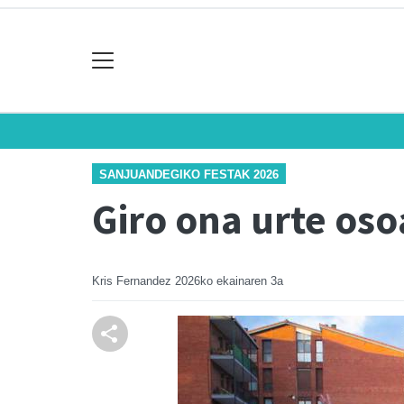
SANJUANDEGIKO FESTAK 2026
Giro ona urte os
Kris Fernandez
2026ko ekainaren 3a