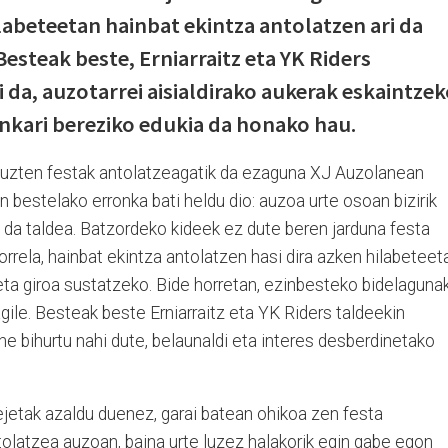
labeteetan hainbat ekintza antolatzen ari da
esteak beste, Erniarraitz eta YK Riders
i da, auzotarrei aisialdirako aukerak eskaintzek
nkari bereziko edukia da honako hau.
ituzten festak antolatzeagatik da ezaguna XJ Auzolanean
n bestelako erronka bati heldu dio: auzoa urte osoan bizirik
 da taldea. Batzordeko kideek ez dute beren jarduna festa
rrela, hainbat ekintza antolatzen hasi dira azken hilabeteet
a giroa sustatzeko. Bide horretan, ezinbesteko bidelaguna
ragile. Besteak beste Erniarraitz eta YK Riders taldeekin
ne bihurtu nahi dute, belaunaldi eta interes desberdinetako
jetak azaldu duenez, garai batean ohikoa zen festa
olatzea auzoan, baina urte luzez halakorik egin gabe egon