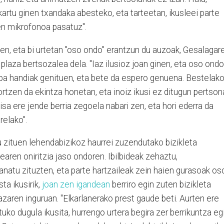
artu ginen txandaka abesteko, eta tarteetan, ikusleei parte
en mikrofonoa pasatuz".
en, eta bi urtetan "oso ondo" erantzun du auzoak, Gesalagar
plaza bertsozalea dela. "Iaz ilusioz joan ginen, eta oso ondo
tiba handiak genituen, eta bete da espero genuena. Bestelak
tzen da ekintza honetan, eta inoiz ikusi ez ditugun pertson
isa ere jende berria zegoela nabari zen, eta hori ederra da
relako".
u zituen lehendabizikoz haurrei zuzendutako bizikleta
earen oniritzia jaso ondoren. Ibilbideak zehaztu,
anatu zituzten, eta parte hartzaileak zein haien gurasoak os
sta ikusirik,
joan zen igandean
berriro egin zuten bizikleta
azaren inguruan. "Elkarlanerako prest gaude beti. Aurten ere
uko dugula ikusita, hurrengo urtera begira zer berrikuntza eg