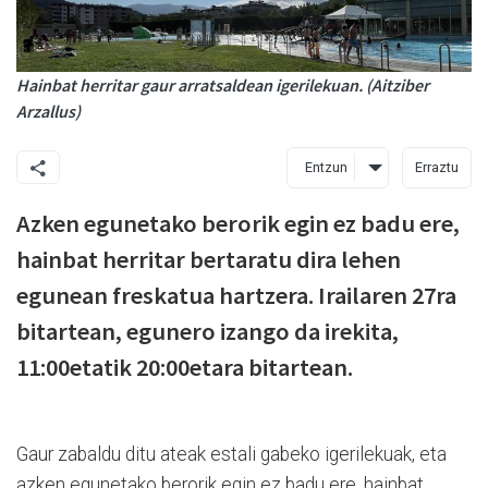
Hainbat herritar gaur arratsaldean igerilekuan. (Aitziber
Arzallus)
Entzun
Erraztu
Azken egunetako berorik egin ez badu ere,
hainbat herritar bertaratu dira lehen
egunean freskatua hartzera. Irailaren 27ra
bitartean, egunero izango da irekita,
11:00etatik 20:00etara bitartean.
Gaur zabaldu ditu ateak estali gabeko igerilekuak, eta
azken egunetako berorik egin ez badu ere, hainbat