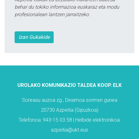
behar du tokiko informazioa euskaraz eta modu
profesionalean lantzen jarraitzeko.
Izan Gukakide
UROLAKO KOMUNIKAZIO TALDEA KOOP. ELK
Soreasu auzoa zg., Dinamoa sormen gunea
20730 Azpeitia (Gipuzkoa)
Telefonoa: 943-15 03 58 | Helbide elektronikoa:
azpeitia@ukt.eus