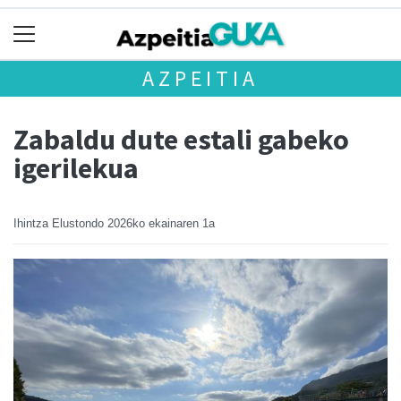
AZPEITIA
Zabaldu dute estali gabeko
igerilekua
Ihintza Elustondo
2026ko ekainaren 1a