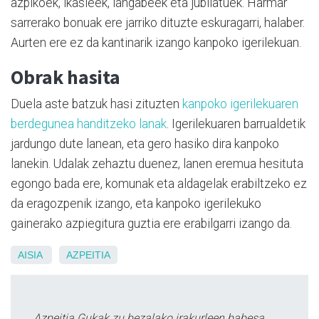
azpikoek, ikasleek, langabeek eta jubilatuek. Harmar
sarrerako bonuak ere jarriko dituzte eskuragarri, halaber.
Aurten ere ez da kantinarik izango kanpoko igerilekuan.
Obrak hasita
Duela aste batzuk hasi zituzten
kanpoko igerilekuaren
berdegunea handitzeko lanak
. Igerilekuaren barrualdetik
jardungo dute lanean, eta gero hasiko dira kanpoko
lanekin. Udalak zehaztu duenez, lanen eremua hesituta
egongo bada ere, komunak eta aldagelak erabiltzeko ez
da eragozpenik izango, eta kanpoko igerilekuko
gainerako azpiegitura guztia ere erabilgarri izango da.
AISIA
AZPEITIA
Azpeitia Gukak zu bezalako irakurleen babesa