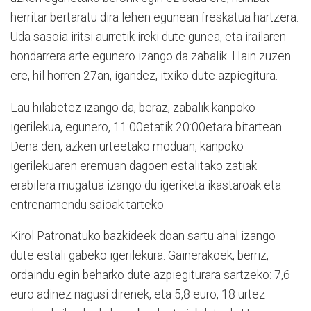
herritar bertaratu dira lehen egunean freskatua hartzera.
Uda sasoia iritsi aurretik ireki dute gunea, eta irailaren
hondarrera arte egunero izango da zabalik. Hain zuzen
ere, hil horren 27an, igandez, itxiko dute azpiegitura.
Lau hilabetez izango da, beraz, zabalik kanpoko
igerilekua, egunero, 11:00etatik 20:00etara bitartean.
Dena den, azken urteetako moduan, kanpoko
igerilekuaren eremuan dagoen estalitako zatiak
erabilera mugatua izango du igeriketa ikastaroak eta
entrenamendu saioak tarteko.
Kirol Patronatuko bazkideek doan sartu ahal izango
dute estali gabeko igerilekura. Gainerakoek, berriz,
ordaindu egin beharko dute azpiegiturara sartzeko: 7,6
euro adinez nagusi direnek, eta 5,8 euro, 18 urtez