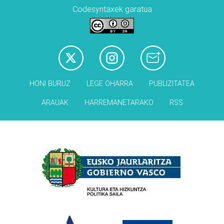
Codesyntaxek garatua
HONI BURUZ
LEGE OHARRA
PUBLIZITATEA
ARAUAK
HARREMANETARAKO
RSS
Babesleak