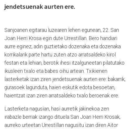
jendetsuenak aurten ere.
Sanjoanen egitarau luzearen lehen egunean, 22. San
Joan Herri Krosa egin dute Urrestillan. Bero handiari
aurre eginez, adin guztietako dozenaka eta dozenaka
korrikalarik parte hartu zuten atzo arratsaldeko kirol
festan eta lehian, berotik ihesi itzalguneetan pilatutako
ikusleen txalo eta babes oihu artean. Txikienen
lasterketak izan ziren jendetsuenak aurten ere: bakarrik,
gurasoek lagunduta, haien eskutik edota besoetan,
haientzat izan ziren arratsaldeko txalo beroenak ere.
Lasterketa nagusian, hasi aurretik jakinekoa zen
irabazle berriak izango dituela San Joan Herri Krosak,
aurreko urteetan Urrestillan nagusitu izan diren Aitor