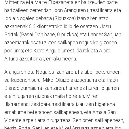
Mimenza eta Maite Etxezarreta ez baitzeuden parte
hartzaileen zerrendan. Ibon Aranguren urrestildarra eta
Idoia Nogales debarra (Gipuzkoa) izan ziren atzo
azkarrenak 6,6 kilometroko ibilbide osatzen. Josu
Portak (Pasai Donibane, Gipuzkoa) eta Lander Sanjuan
azpeitiarrak osatu zuten sailkapen nagusiko gizonen
podiuma; eta Kiara Angulo urrestildarrak eta Aiora
Altuna azkoitiarrak, emakumeena.
Aranguren eta Nogales izan ziren, halaber, beteranoen
sailkapenen buru. Mikel Olaizola azpeitiarra eta Patxi
Blanco zumaiarra izan ziren, hurrenez hurren, bigarren
eta hirugarren gizonak maila horretan; Miren
Illarramendi zestoar-urrestildarra izan zen bigarrena
emakume beteranoen sailkapenean, eta Amaia San
Vicente azpeitiarra hirugarrena. Seniorren sailkapenean,
berriz, Porta, Sanjuan eta Mikel Arsuaga azpeitiarra igo