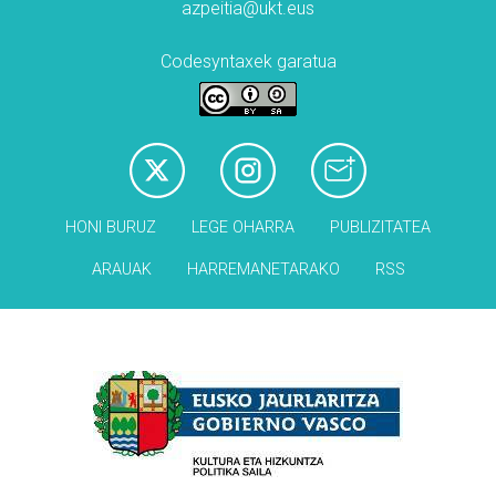
azpeitia@ukt.eus
Codesyntaxek garatua
HONI BURUZ
LEGE OHARRA
PUBLIZITATEA
ARAUAK
HARREMANETARAKO
RSS
Babesleak