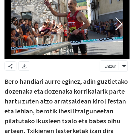
Entzun
Bero handiari aurre eginez, adin guztietako
dozenaka eta dozenaka korrikalarik parte
hartu zuten atzo arratsaldean kirol festan
eta lehian, berotik ihesi itzalguneetan
pilatutako ikusleen txalo eta babes oihu
artean. Txikienen lasterketak izan dira