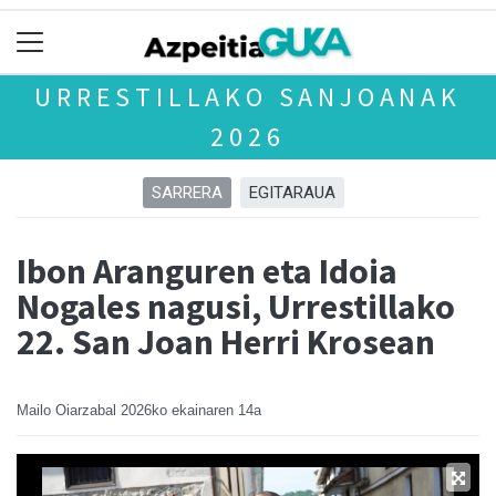
URRESTILLAKO SANJOANAK
2026
SARRERA
EGITARAUA
Ibon Aranguren eta Idoia
Nogales nagusi, Urrestillako
22. San Joan Herri Krosean
Mailo Oiarzabal
2026ko ekainaren 14a