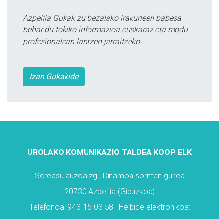
Azpeitia Gukak zu bezalako irakurleen babesa
behar du tokiko informazioa euskaraz eta modu
profesionalean lantzen jarraitzeko.
Izan Gukakide
UROLAKO KOMUNIKAZIO TALDEA KOOP. ELK
Soreasu auzoa zg., Dinamoa sormen gunea
20730 Azpeitia (Gipuzkoa)
Telefonoa: 943-15 03 58 | Helbide elektronikoa: