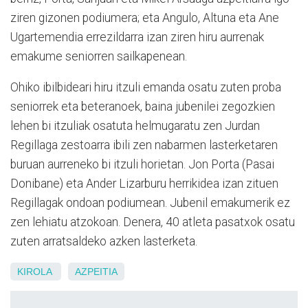
ziren gizonen podiumera; eta Angulo, Altuna eta Ane
Ugartemendia errezildarra izan ziren hiru aurrenak
emakume seniorren sailkapenean.
Ohiko ibilbideari hiru itzuli emanda osatu zuten proba
seniorrek eta beteranoek, baina jubenilei zegozkien
lehen bi itzuliak osatuta helmugaratu zen Jurdan
Regillaga zestoarra ibili zen nabarmen lasterketaren
buruan aurreneko bi itzuli horietan. Jon Porta (Pasai
Donibane) eta Ander Lizarburu herrikidea izan zituen
Regillagak ondoan podiumean. Jubenil emakumerik ez
zen lehiatu atzokoan. Denera, 40 atleta pasatxok osatu
zuten arratsaldeko azken lasterketa.
KIROLA
AZPEITIA