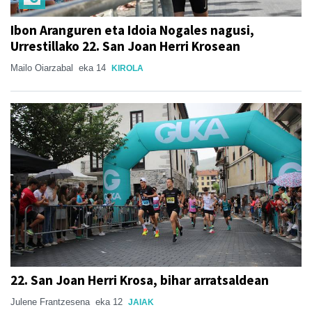
Ibon Aranguren eta Idoia Nogales nagusi,
Urrestillako 22. San Joan Herri Krosean
Mailo Oiarzabal
eka 14
KIROLA
22. San Joan Herri Krosa, bihar arratsaldean
Julene Frantzesena
eka 12
JAIAK