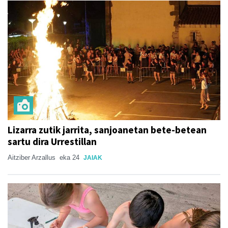
Lizarra zutik jarrita, sanjoanetan bete-betean
sartu dira Urrestillan
Aitziber Arzallus
eka 24
JAIAK