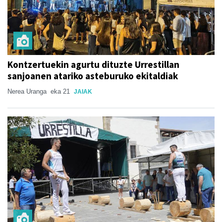
Kontzertuekin agurtu dituzte Urrestillan
sanjoanen atariko asteburuko ekitaldiak
Nerea Uranga
eka 21
JAIAK