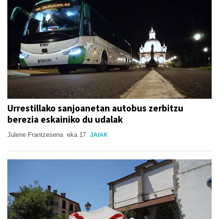
Urrestillako sanjoanetan autobus zerbitzu
berezia eskainiko du udalak
Julene Frantzesena
eka 17
JAIAK