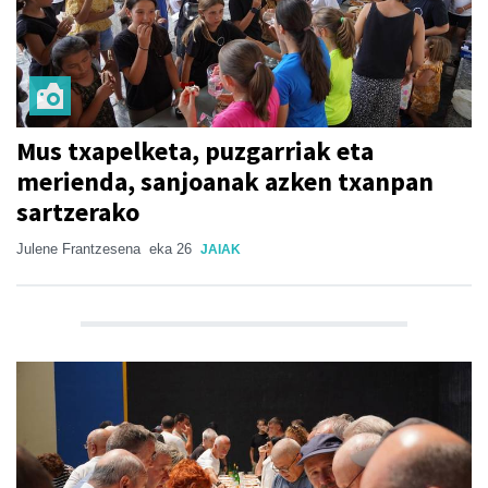
Mus txapelketa, puzgarriak eta
merienda, sanjoanak azken txanpan
sartzerako
Julene Frantzesena
eka 26
JAIAK