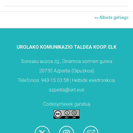
»» Albiste gehiago
UROLAKO KOMUNIKAZIO TALDEA KOOP. ELK
Soreasu auzoa zg., Dinamoa sormen gunea
20730 Azpeitia (Gipuzkoa)
Telefonoa: 943-15 03 58 | Helbide elektronikoa:
azpeitia@ukt.eus
Codesyntaxek garatua