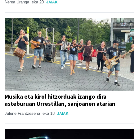
Nerea Uranga
eka 20
JAIAK
Musika eta kirol hitzorduak izango dira
asteburuan Urrestillan, sanjoanen atarian
Julene Frantzesena
eka 18
JAIAK