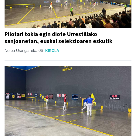
Pilotari tokia egin diote Urrestillako
sanjoanetan, euskal selekzioaren eskutik
Nerea Uranga
eka 06
KIROLA