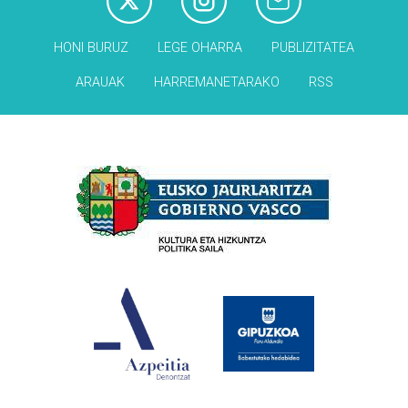
HONI BURUZ
LEGE OHARRA
PUBLIZITATEA
ARAUAK
HARREMANETARAKO
RSS
Babesleak