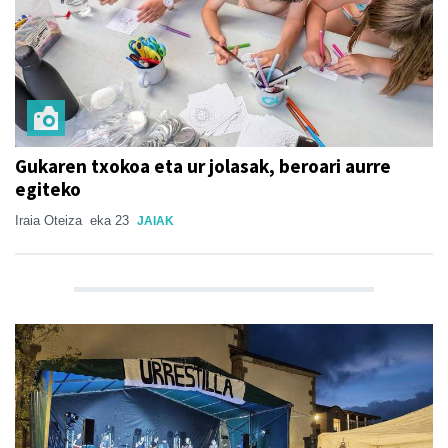
Gukaren txokoa eta ur jolasak, beroari aurre
egiteko
Iraia Oteiza
eka 23
JAIAK