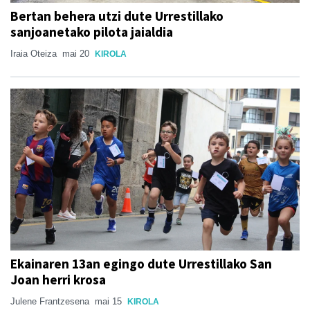
Bertan behera utzi dute Urrestillako
sanjoanetako pilota jaialdia
Iraia Oteiza
mai 20
KIROLA
Ekainaren 13an egingo dute Urrestillako San
Joan herri krosa
Julene Frantzesena
mai 15
KIROLA