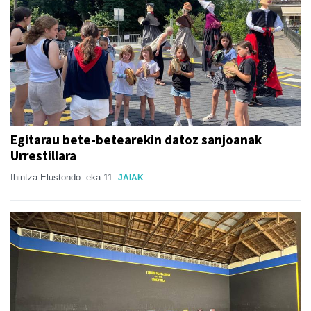
Egitarau bete-betearekin datoz sanjoanak
Urrestillara
Ihintza Elustondo
eka 11
JAIAK