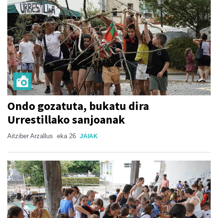
Ondo gozatuta, bukatu dira
Urrestillako sanjoanak
Aitziber Arzallus
eka 26
JAIAK