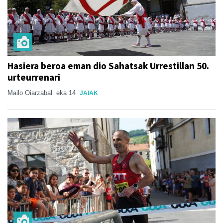
Hasiera beroa eman dio Sahatsak Urrestillan 50.
urteurrenari
Mailo Oiarzabal
eka 14
JAIAK