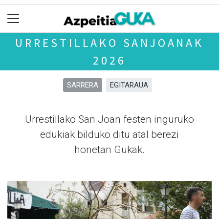
URRESTILLAKO SANJOANAK
2026
SARRERA
EGITARAUA
Urrestillako San Joan festen inguruko
edukiak bilduko ditu atal berezi
honetan Gukak.