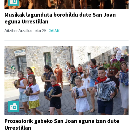
Musikak lagunduta borobildu dute San Joan
eguna Urrestillan
Aitziber Arzallus
eka 25
JAIAK
Prozesiorik gabeko San Joan eguna izan dute
Urrestillan