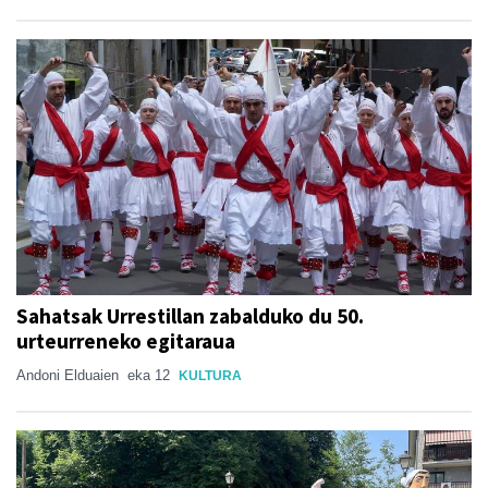
Sahatsak Urrestillan zabalduko du 50.
urteurreneko egitaraua
Andoni Elduaien
eka 12
KULTURA