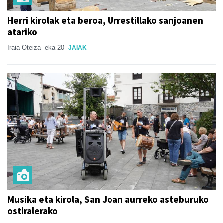
Herri kirolak eta beroa, Urrestillako sanjoanen
atariko
Iraia Oteiza
eka 20
JAIAK
Musika eta kirola, San Joan aurreko asteburuko
ostiralerako