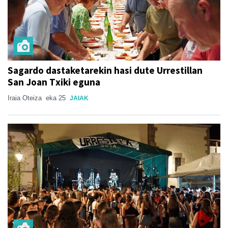
Sagardo dastaketarekin hasi dute Urrestillan
San Joan Txiki eguna
Iraia Oteiza
eka 25
JAIAK