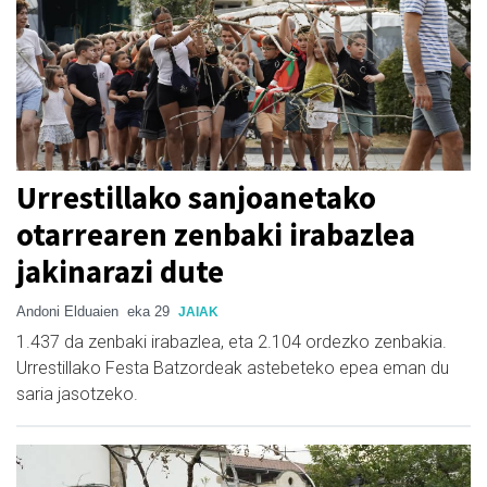
Urrestillako sanjoanetako
otarrearen zenbaki irabazlea
jakinarazi dute
Andoni Elduaien
eka 29
JAIAK
1.437 da zenbaki irabazlea, eta 2.104 ordezko zenbakia.
Urrestillako Festa Batzordeak astebeteko epea eman du
saria jasotzeko.