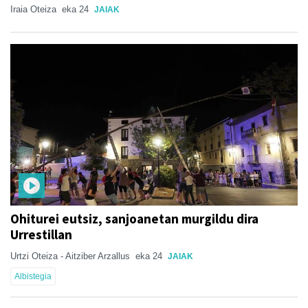
Iraia Oteiza
eka 24
JAIAK
Ohiturei eutsiz, sanjoanetan murgildu dira
Urrestillan
Urtzi Oteiza - Aitziber Arzallus
eka 24
JAIAK
Albistegia