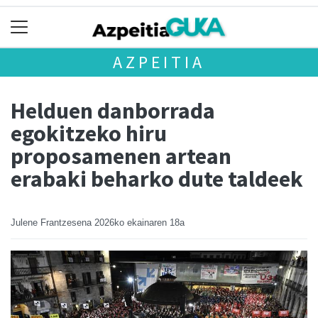
AZPEITIA
Helduen danborrada
egokitzeko hiru
proposamenen artean
erabaki beharko dute taldeek
Julene Frantzesena
2026ko ekainaren 18a