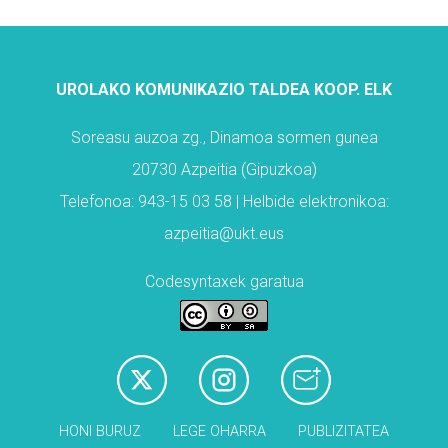
UROLAKO KOMUNIKAZIO TALDEA KOOP. ELK
Soreasu auzoa zg., Dinamoa sormen gunea
20730 Azpeitia (Gipuzkoa)
Telefonoa: 943-15 03 58 | Helbide elektronikoa:
azpeitia@ukt.eus
Codesyntaxek garatua
HONI BURUZ
LEGE OHARRA
PUBLIZITATEA