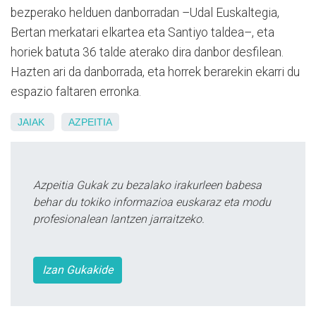
bezperako helduen danborradan –Udal Euskaltegia,
Bertan merkatari elkartea eta Santiyo taldea–, eta
horiek batuta 36 talde aterako dira danbor desfilean.
Hazten ari da danborrada, eta horrek berarekin ekarri du
espazio faltaren erronka.
JAIAK
AZPEITIA
Azpeitia Gukak zu bezalako irakurleen babesa
behar du tokiko informazioa euskaraz eta modu
profesionalean lantzen jarraitzeko.
Izan Gukakide