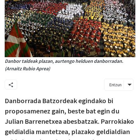
Danbor taldeak plazan, aurtengo helduen danborradan.
(Arnaitz Rubio Aprea)
Entzun
Danborrada Batzordeak egindako bi
proposamenez gain, beste bat egin du
Julian Barrenetxea abesbatzak. Parrokiako
geldialdia mantetzea, plazako geldialdian