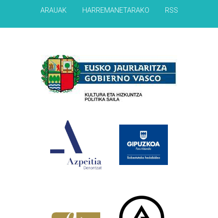
ARAUAK
HARREMANETARAKO
RSS
Babesleak