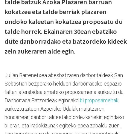
talde batzuk Azoka Plazaren barruan
kokatzea eta talde berriak plazaren
ondoko kaleetan kokatzea proposatu du
talde horrek. Ekainaren 30ean ebatziko
dute danborradako eta batzordeko kideek
zein aukeraren alde egin.
Julian Barrenetxea abesbatzaren danbor taldeak San
Sebastian bezperako helduen danborradako espazio
faltari aterabidea emateko proposamena aurkeztu du.
Danborrada Batzordeak egindako
bi proposamenak
aurkeztu zituen Azpeitiko Udalak maiatzaren
hondarrean danbor taldeetako ordezkariekin egindako
bileran, eta iradokizunak egiteko epea zabaldu zuen.