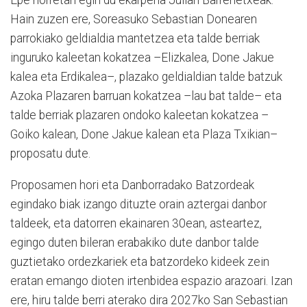
Epe horretan egin du ekarpena Julian Barrenetxeak.
Hain zuzen ere, Soreasuko Sebastian Donearen
parrokiako geldialdia mantetzea eta talde berriak
inguruko kaleetan kokatzea –Elizkalea, Done Jakue
kalea eta Erdikalea–, plazako geldialdian talde batzuk
Azoka Plazaren barruan kokatzea –lau bat talde– eta
talde berriak plazaren ondoko kaleetan kokatzea –
Goiko kalean, Done Jakue kalean eta Plaza Txikian–
proposatu dute.
Proposamen hori eta Danborradako Batzordeak
egindako biak izango dituzte orain aztergai danbor
taldeek, eta datorren ekainaren 30ean, asteartez,
egingo duten bileran erabakiko dute danbor talde
guztietako ordezkariek eta batzordeko kideek zein
eratan emango dioten irtenbidea espazio arazoari. Izan
ere, hiru talde berri aterako dira 2027ko San Sebastian