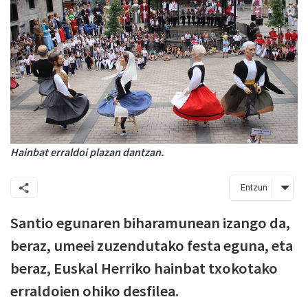
Hainbat erraldoi plazan dantzan.
Entzun
Santio egunaren biharamunean izango da,
beraz, umeei zuzendutako festa eguna, eta
beraz, Euskal Herriko hainbat txokotako
erraldoien ohiko desfilea.