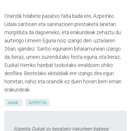
Oraindik hilabete pasatxo falta bada ere, Azpeitiko
Udala santioen eta saninazioen prestaketa lanetan
murgilduta da dagoeneko, eta erakundeak zehaztu du
aurtengo Umeen Eguna noiz izango den: uztailaren
26an, igandez. Santio egunaren biharamunean izango
da, beraz, umeei zuzendutako festa eguna, eta beraz,
Euskal Herriko hainbat txokotako erraldoien ohiko
desfilea. Bestelako ekitaldiak ere izango dira egun
horretan, nahiz eta oraindik ez duen horien berri eman
erakundeak.
JAIAK
AZPEITIA
Azpeitia Gukak zu bezalako irakurleen babesa