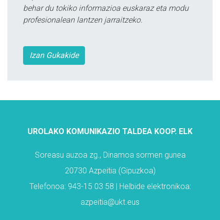
behar du tokiko informazioa euskaraz eta modu
profesionalean lantzen jarraitzeko.
Izan Gukakide
UROLAKO KOMUNIKAZIO TALDEA KOOP. ELK
Soreasu auzoa zg., Dinamoa sormen gunea
20730 Azpeitia (Gipuzkoa)
Telefonoa: 943-15 03 58 | Helbide elektronikoa:
azpeitia@ukt.eus