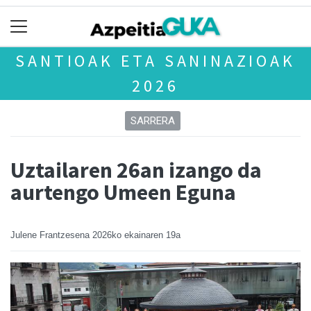
SANTIOAK ETA SANINAZIOAK
2026
SARRERA
Uztailaren 26an izango da
aurtengo Umeen Eguna
Julene Frantzesena
2026ko ekainaren 19a