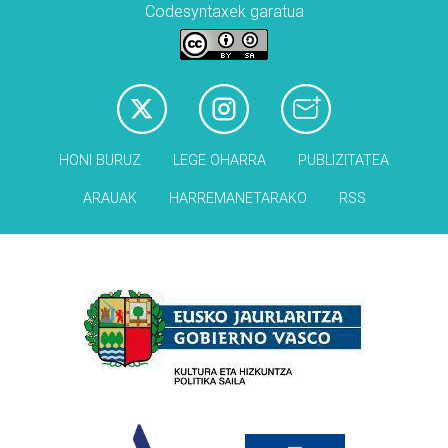
Codesyntaxek garatua
HONI BURUZ
LEGE OHARRA
PUBLIZITATEA
ARAUAK
HARREMANETARAKO
RSS
Babesleak