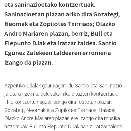
eta saninazioetako kontzertuak.
Saninazioetan plazan ariko dira Gozategi,
Neomak eta Zopilotes Txirriaos; Olazko
Andre Mariaren plazan, berriz, Bull eta
Elepunto DJak eta Iratzar taldea. Santio
Egunez Zatekeen taldearen erromeria
izango da plazan.
Azpeitiko Udalak gaur iragarri du Santio eta San Inazio
jaietaran zein taldek eskainiko dituzten kontzertuak.
Hiru kontzertu nagusi izango dira festetan plazan:
Gozategi, Neomak eta Zopilotes Txirriaos. Halaber,
Olazko Andre Mariaren plazan ere izango dira musika
hitzorduak: Bull eta Elepunto DJak nahiz Iratzar taldea.