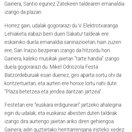
Gainera, Santio egunez Zatekeen taldearen emanaldia
izango da plazan.
Horrez gain, udalak gogorarazi du V. Elektrotxaranga
Lehiaketa irabazi berri duen Sakatu! taldeak ere
eskainiko duela emanaldia saninazioetan; hain zuzen
ere, San Inazio bezperan izango da hitzordu hori.
Gainera, kaleko musikak jaietan "tarte handia" izango
duela gogorarazi du. Mikel Odriozola Festa
Batzordeburuak esan duenez, giro aparta sortu ohi da
kontzertuetan, eta aurten ere horixe lortu nahi dute:
"Plaza betetzea eta jendea dantzan jartzea".
Festetan ere "euskara erdigunean" jartzeko ahalegina
egin du udalak, eta euskaraz abesten duten taldeak
izango dira aurtengo jaietan ariko diren gehiengoa.
Gainera, adin guztietako herritarrengana iristeko xedez