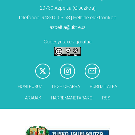
20730 Azpeitia (Gipuzkoa)
Telefonoa: 943-15 03 58 | Helbide elektronikoa:
azpeitia@ukt.eus
Codesyntaxek garatua
HONI BURUZ
LEGE OHARRA
PUBLIZITATEA
ARAUAK
HARREMANETARAKO
RSS
Babesleak