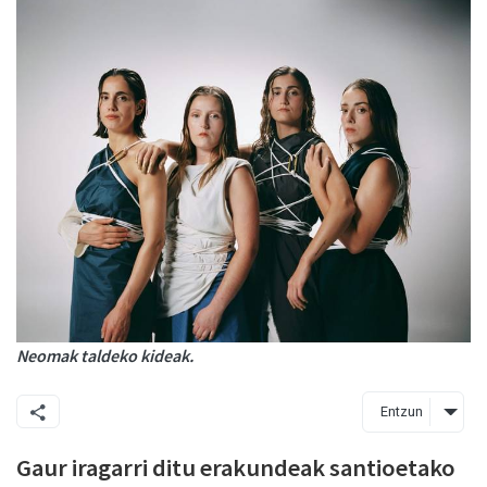
Neomak taldeko kideak.
Entzun
Gaur iragarri ditu erakundeak santioetako