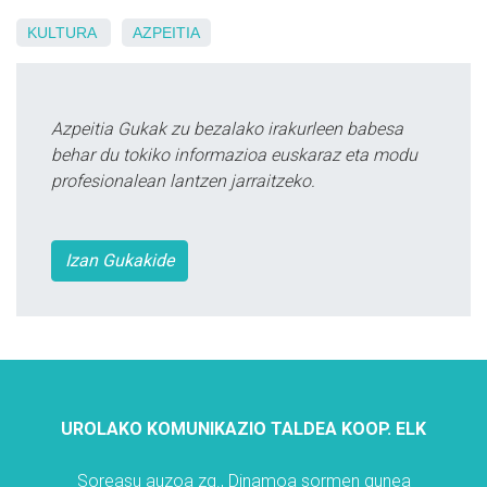
KULTURA
AZPEITIA
Azpeitia Gukak zu bezalako irakurleen babesa
behar du tokiko informazioa euskaraz eta modu
profesionalean lantzen jarraitzeko.
Izan Gukakide
UROLAKO KOMUNIKAZIO TALDEA KOOP. ELK
Soreasu auzoa zg., Dinamoa sormen gunea