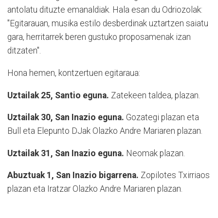
antolatu dituzte emanaldiak. Hala esan du Odriozolak:
"Egitarauan, musika estilo desberdinak uztartzen saiatu
gara, herritarrek beren gustuko proposamenak izan
ditzaten".
Hona hemen, kontzertuen egitaraua:
Uztailak 25, Santio eguna.
Zatekeen taldea, plazan.
Uztailak 30, San Inazio eguna.
Gozategi plazan eta
Bull eta Elepunto DJak Olazko Andre Mariaren plazan.
Uztailak 31, San Inazio eguna.
Neomak plazan.
Abuztuak 1, San Inazio bigarrena.
Zopilotes Txirriaos
plazan eta Iratzar Olazko Andre Mariaren plazan.