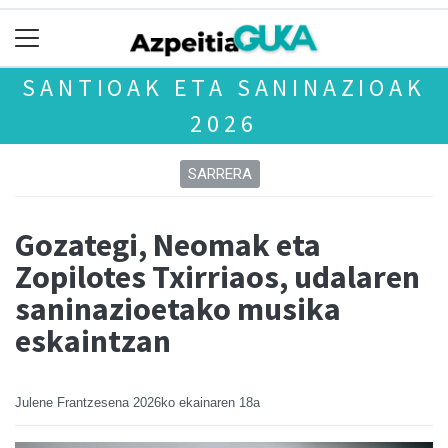
SANTIOAK ETA SANINAZIOAK
2026
SARRERA
Gozategi, Neomak eta
Zopilotes Txirriaos, udalaren
saninazioetako musika
eskaintzan
Julene Frantzesena
2026ko ekainaren 18a