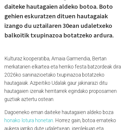
daiteke hautagaien aldeko botoa. Boto
gehien eskuratzen dituen hautagaiak
izango du uztailaren 30ean udaletxeko
balkoitik txupinazoa botatzeko ardura.
Kulturaz kooperatiba, Amaia Garmendia, Bertan
merkatarien elkartea eta herriko festa batzordeak dira
2026ko saninazioetako txupinazoa botatzeko
hautagaiak. Azpeitiko Udalak gaur jakinarazi ditu
hautagaien izenak herritarrek egindako proposamen
guztiak aztertu ostean.
Dagoeneko eman daiteke hautagaien aldeko boza
honako lotura honetan
. Horrez gain, botoa emateko
aukera jarriko dute udaletxean, igerilekuan eta