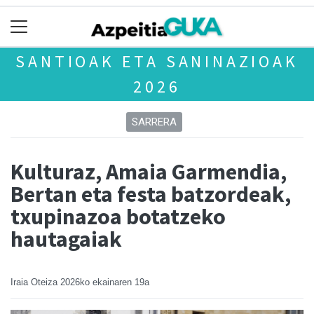
SANTIOAK ETA SANINAZIOAK
2026
SARRERA
Kulturaz, Amaia Garmendia,
Bertan eta festa batzordeak,
txupinazoa botatzeko
hautagaiak
Iraia Oteiza
2026ko ekainaren 19a