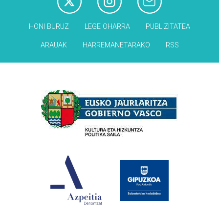
HONI BURUZ
LEGE OHARRA
PUBLIZITATEA
ARAUAK
HARREMANETARAKO
RSS
Babesleak