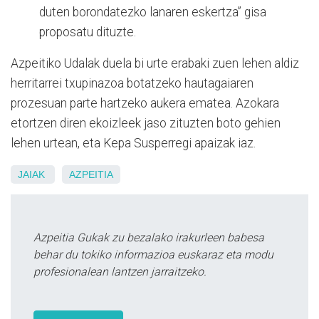
duten borondatezko lanaren eskertza” gisa
proposatu dituzte.
Azpeitiko Udalak duela bi urte erabaki zuen lehen aldiz
herritarrei txupinazoa botatzeko hautagaiaren
prozesuan parte hartzeko aukera ematea. Azokara
etortzen diren ekoizleek jaso zituzten boto gehien
lehen urtean, eta Kepa Susperregi apaizak iaz.
JAIAK
AZPEITIA
Azpeitia Gukak zu bezalako irakurleen babesa
behar du tokiko informazioa euskaraz eta modu
profesionalean lantzen jarraitzeko.