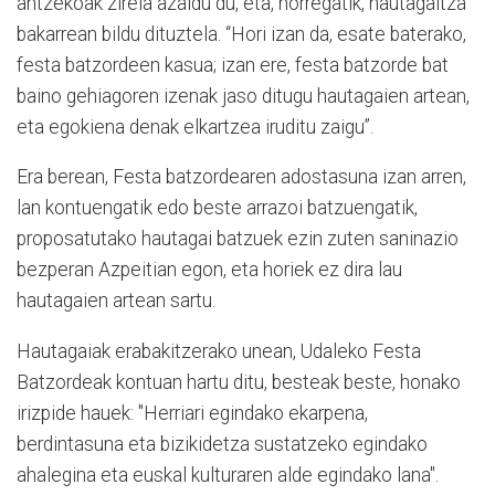
antzekoak zirela azaldu du, eta, horregatik, hautagaitza
bakarrean bildu dituztela. “Hori izan da, esate baterako,
festa batzordeen kasua; izan ere, festa batzorde bat
baino gehiagoren izenak jaso ditugu hautagaien artean,
eta egokiena denak elkartzea iruditu zaigu”.
Era berean, Festa batzordearen adostasuna izan arren,
lan kontuengatik edo beste arrazoi batzuengatik,
proposatutako hautagai batzuek ezin zuten saninazio
bezperan Azpeitian egon, eta horiek ez dira lau
hautagaien artean sartu.
Hautagaiak erabakitzerako unean, Udaleko Festa
Batzordeak kontuan hartu ditu, besteak beste, honako
irizpide hauek: "Herriari egindako ekarpena,
berdintasuna eta bizikidetza sustatzeko egindako
ahalegina eta euskal kulturaren alde egindako lana".