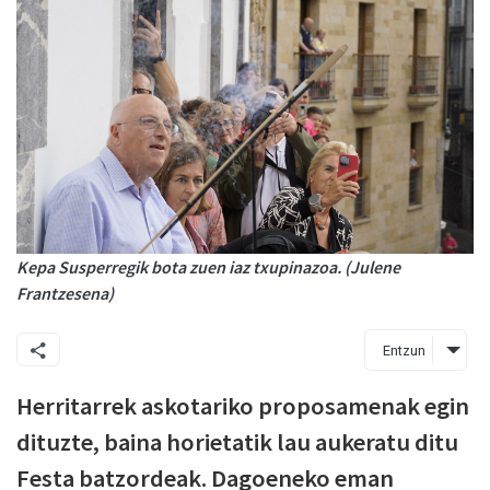
Kepa Susperregik bota zuen iaz txupinazoa. (Julene
Frantzesena)
Entzun
Herritarrek askotariko proposamenak egin
dituzte, baina horietatik lau aukeratu ditu
Festa batzordeak. Dagoeneko eman