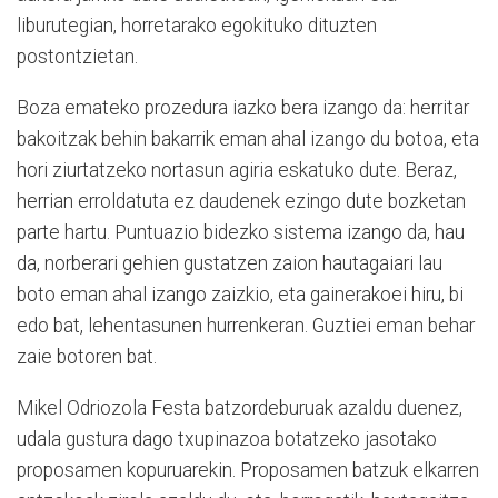
liburutegian, horretarako egokituko dituzten
postontzietan.
Boza emateko prozedura iazko bera izango da: herritar
bakoitzak behin bakarrik eman ahal izango du botoa, eta
hori ziurtatzeko nortasun agiria eskatuko dute. Beraz,
herrian erroldatuta ez daudenek ezingo dute bozketan
parte hartu. Puntuazio bidezko sistema izango da, hau
da, norberari gehien gustatzen zaion hautagaiari lau
boto eman ahal izango zaizkio, eta gainerakoei hiru, bi
edo bat, lehentasunen hurrenkeran. Guztiei eman behar
zaie botoren bat.
Mikel Odriozola Festa batzordeburuak azaldu duenez,
udala gustura dago txupinazoa botatzeko jasotako
proposamen kopuruarekin. Proposamen batzuk elkarren