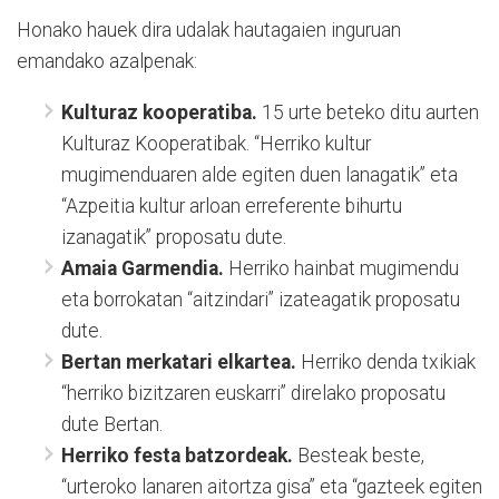
Honako hauek dira udalak hautagaien inguruan
emandako azalpenak:
Kulturaz kooperatiba.
15 urte beteko ditu aurten
Kulturaz Kooperatibak. “Herriko kultur
mugimenduaren alde egiten duen lanagatik” eta
“Azpeitia kultur arloan erreferente bihurtu
izanagatik” proposatu dute.
Amaia Garmendia.
Herriko hainbat mugimendu
eta borrokatan “aitzindari” izateagatik proposatu
dute.
Bertan merkatari elkartea.
Herriko denda txikiak
“herriko bizitzaren euskarri” direlako proposatu
dute Bertan.
Herriko festa batzordeak.
Besteak beste,
“urteroko lanaren aitortza gisa” eta “gazteek egiten