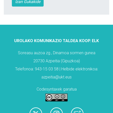
Izan Gukakide
UROLAKO KOMUNIKAZIO TALDEA KOOP. ELK
Soreasu auzoa zg., Dinamoa sormen gunea
20730 Azpeitia (Gipuzkoa)
Telefonoa: 943-15 03 58 | Helbide elektronikoa:
azpeitia@ukt.eus
Codesyntaxek garatua