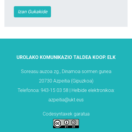
Izan Gukakide
UROLAKO KOMUNIKAZIO TALDEA KOOP. ELK
Soreasu auzoa zg., Dinamoa sormen gunea
20730 Azpeitia (Gipuzkoa)
Telefonoa: 943-15 03 58 | Helbide elektronikoa:
azpeitia@ukt.eus
Codesyntaxek garatua