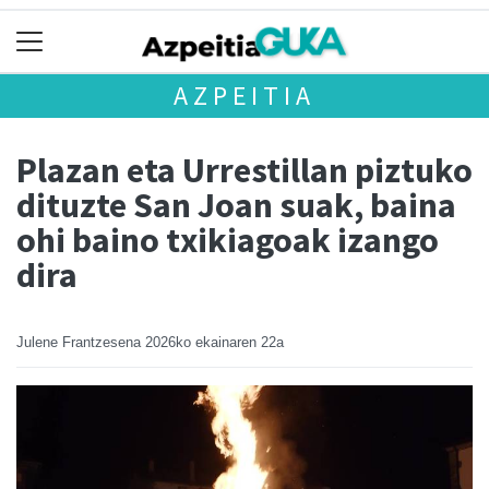
AZPEITIA
Plazan eta Urrestillan piztuko
dituzte San Joan suak, baina
ohi baino txikiagoak izango
dira
Julene Frantzesena
2026ko ekainaren 22a