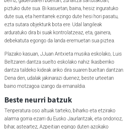
berriz, gauerdiaren bueltan, zuhaitza sartutakoan,
piztuko dute sua. Bi kasuetan, baina, hesiz inguratuko
dute sua, eta herritarrek ezingo dute hesi hori pasatu,
ezta sutara objekturik bota ere. Udal langileak
arduratuko dira bi suak kontrolatzeaz, eta, gainera,
debekatuta egongo da landa eremuetan sua piztea.
Plazako kasuan, JJuan Antxieta musika eskolako, Luis
Beltzaren dantza suelto eskolako nahiz Ikasberriko
dantza taldeko kideak ariko dira suaren bueltan dantzan.
Dena den, udalak jakinarazi duenez, beste urteetan
baino motzagoa izango da emanaldia.
Beste neurri batzuk
Tenperatura oso altuak tarteko, biharko eta etzirako
alarma gorria ezarri du Eusko Jaurlaritzak, eta ondorioz,
bihar, asteartez, Azpeitian egingo duten azokako