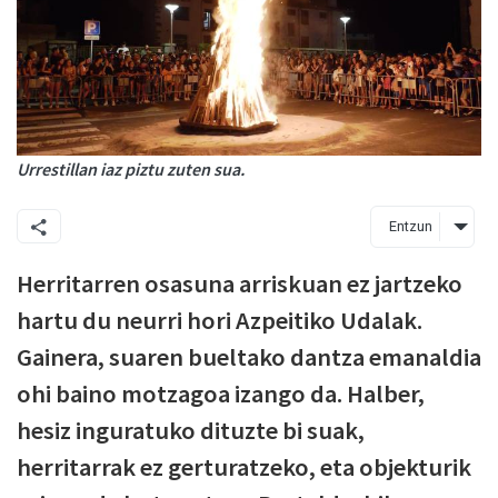
Urrestillan iaz piztu zuten sua.
Entzun
Herritarren osasuna arriskuan ez jartzeko
hartu du neurri hori Azpeitiko Udalak.
Gainera, suaren bueltako dantza emanaldia
ohi baino motzagoa izango da. Halber,
hesiz inguratuko dituzte bi suak,
herritarrak ez gerturatzeko, eta objekturik