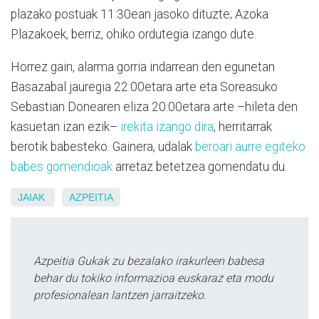
plazako postuak 11:30ean jasoko dituzte; Azoka
Plazakoek, berriz, ohiko ordutegia izango dute.
Horrez gain, alarma gorria indarrean den egunetan
Basazabal jauregia 22:00etara arte eta Soreasuko
Sebastian Donearen eliza 20:00etara arte –hileta den
kasuetan izan ezik–
irekita izango dira
, herritarrak
berotik babesteko. Gainera, udalak
beroari aurre egiteko
babes gomendioak
arretaz betetzea gomendatu du.
JAIAK
AZPEITIA
Azpeitia Gukak zu bezalako irakurleen babesa
behar du tokiko informazioa euskaraz eta modu
profesionalean lantzen jarraitzeko.