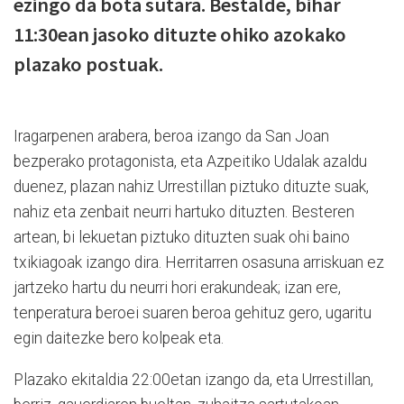
ezingo da bota sutara. Bestalde, bihar
11:30ean jasoko dituzte ohiko azokako
plazako postuak.
Iragarpenen arabera, beroa izango da San Joan
bezperako protagonista, eta Azpeitiko Udalak azaldu
duenez, plazan nahiz Urrestillan piztuko dituzte suak,
nahiz eta zenbait neurri hartuko dituzten. Besteren
artean, bi lekuetan piztuko dituzten suak ohi baino
txikiagoak izango dira. Herritarren osasuna arriskuan ez
jartzeko hartu du neurri hori erakundeak; izan ere,
tenperatura beroei suaren beroa gehituz gero, ugaritu
egin daitezke bero kolpeak eta.
Plazako ekitaldia 22:00etan izango da, eta Urrestillan,