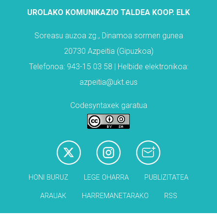
UROLAKO KOMUNIKAZIO TALDEA KOOP. ELK
Soreasu auzoa zg., Dinamoa sormen gunea
20730 Azpeitia (Gipuzkoa)
Telefonoa: 943-15 03 58 | Helbide elektronikoa:
azpeitia@ukt.eus
Codesyntaxek garatua
HONI BURUZ
LEGE OHARRA
PUBLIZITATEA
ARAUAK
HARREMANETARAKO
RSS