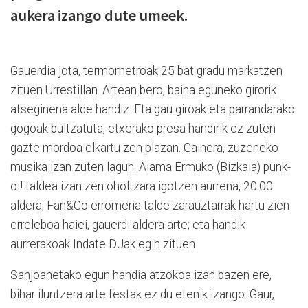
aukera izango dute umeek.
Gauerdia jota, termometroak 25 bat gradu markatzen
zituen Urrestillan. Artean bero, baina eguneko girorik
atseginena alde handiz. Eta gau giroak eta parrandarako
gogoak bultzatuta, etxerako presa handirik ez zuten
gazte mordoa elkartu zen plazan. Gainera, zuzeneko
musika izan zuten lagun. Aiama Ermuko (Bizkaia) punk-
oi! taldea izan zen oholtzara igotzen aurrena, 20:00
aldera; Fan&Go erromeria talde zarauztarrak hartu zien
erreleboa haiei, gauerdi aldera arte; eta handik
aurrerakoak Indate DJak egin zituen.
Sanjoanetako egun handia atzokoa izan bazen ere,
bihar iluntzera arte festak ez du etenik izango. Gaur,