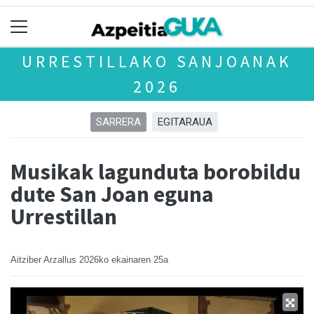
URRESTILLAKO SANJOANAK
2026
SARRERA
EGITARAUA
Musikak lagunduta borobildu
dute San Joan eguna
Urrestillan
Aitziber Arzallus
2026ko ekainaren 25a