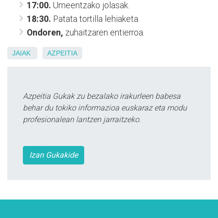
17:00.
Umeentzako jolasak.
18:30.
Patata tortilla lehiaketa.
Ondoren,
zuhaitzaren entierroa.
JAIAK
AZPEITIA
Azpeitia Gukak zu bezalako irakurleen babesa
behar du tokiko informazioa euskaraz eta modu
profesionalean lantzen jarraitzeko.
Izan Gukakide