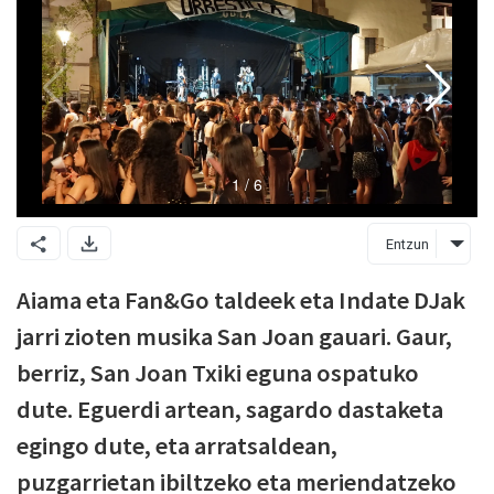
Entzun
Aiama eta Fan&Go taldeek eta Indate DJak
jarri zioten musika San Joan gauari. Gaur,
berriz, San Joan Txiki eguna ospatuko
dute. Eguerdi artean, sagardo dastaketa
egingo dute, eta arratsaldean,
puzgarrietan ibiltzeko eta meriendatzeko