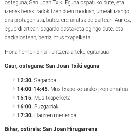
osteguna, San Joan Txiki Eguna ospatuko dute, eta
izenak berak iradokitzen duen moduan, umeak izango
dira protagonista, batez ere arratsalde partean. Aurrez,
eguerdi artean, sagardo dastaketa egingo dute, eta
bazkalostean, berriz, mus txapelketa.
Hona hemen bihar iluntzera arteko egitaraua:
Gaur, osteguna: San Joan Txiki eguna
12:30.
Sagardoa.
14:00-14:45.
Mus txapelketarako izen ematea.
15:15.
Mus txapelketa.
16:00.
Puzgarriak.
17:30.
Haurren merienda.
Bihar, ostirala: San Joan Hirugarrena