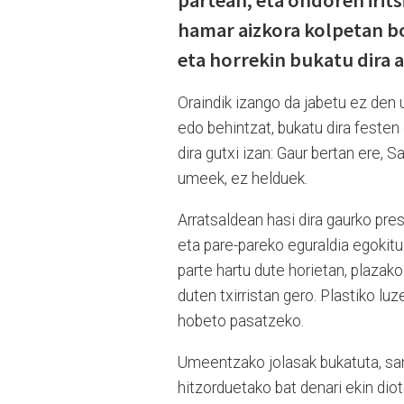
hamar aizkora kolpetan bo
eta horrekin bukatu dira 
Oraindik izango da jabetu ez den 
edo behintzat, bukatu dira festen 
dira gutxi izan: Gaur bertan ere, 
umeek, ez helduek.
Arratsaldean hasi dira gaurko pres
eta pare-pareko eguraldia egokit
parte hartu dute horietan, plazako
duten txirristan gero. Plastiko lu
hobeto pasatzeko.
Umeentzako jolasak bukatuta, s
hitzorduetako bat denari ekin diot