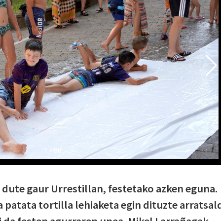
 dute gaur Urrestillan, festetako azken eguna.
patata tortilla lehiaketa egin dituzte arratsal
i da festen agurraren unea. Mikel Larrañagak