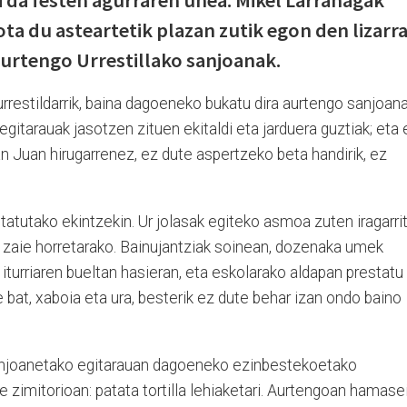
ta du asteartetik plazan zutik egon den lizarra
aurtengo Urrestillako sanjoanak.
urrestildarrik, baina dagoeneko bukatu dira aurtengo sanjoana
egitarauak jasotzen zituen ekitaldi eta jarduera guztiak; eta 
San Juan hirugarrenez, ez dute aspertzeko beta handirik, ez
tatutako ekintzekin. Ur jolasak egiteko asmoa zuten iragarrit
u zaie horretarako. Bainujantziak soinean, dozenaka umek
 iturriaren bueltan hasieran, eta eskolarako aldapan prestatu
ze bat, xaboia eta ura, besterik ez dute behar izan ondo baino
anjoanetako egitarauan dagoeneko ezinbestekoetako
e zimitorioan: patata tortilla lehiaketari. Aurtengoan hamase