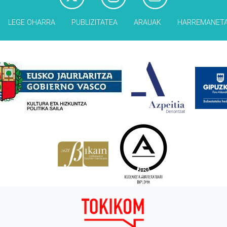
LEGE OHARRA
PUBLIZITATEA
ARAUAK
HARREMANET
Babesleak