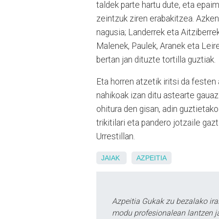
taldek parte hartu dute, eta epaim
zeintzuk ziren erabakitzea. Azken
nagusia; Landerrek eta Aitziberrek
Malenek, Paulek, Aranek eta Leire
bertan jan dituzte tortilla guztiak.
Eta horren atzetik iritsi da feste
nahikoak izan ditu astearte gauaz 
ohitura den gisan, adin guztietako 
trikitilari eta pandero jotzaile ga
Urrestillan.
JAIAK
AZPEITIA
Azpeitia Gukak zu bezalako ira
modu profesionalean lantzen ja