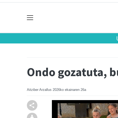
Ondo gozatuta, b
Aitziber Arzallus
2026ko ekainaren 26a