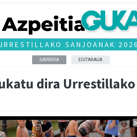
URRESTILLAKO SANJOANAK 202
SARRERA
EGITARAUA
ukatu dira Urrestillak