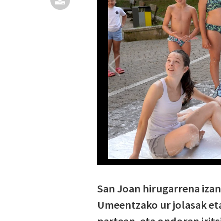
San Joan hirugarrena izan
Umeentzako ur jolasak eta 
partean, eta ondoren irits