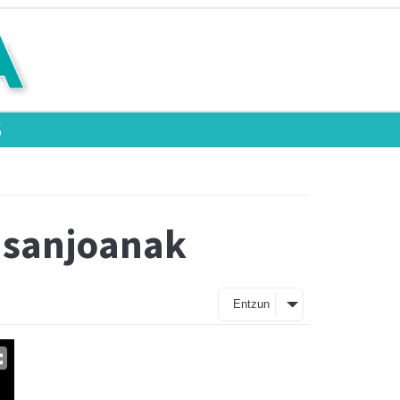
6
o sanjoanak
Entzun