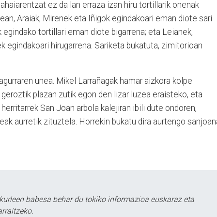
ahaiarentzat ez da lan erraza izan hiru tortillarik onenak
ean, Araiak, Mirenek eta Iñigok egindakoari eman diote sari
 egindako tortillari eman diote bigarrena; eta Leianek,
k egindakoari hirugarrena. Sariketa bukatuta, zimitorioan
n agurraren unea. Mikel Larrañagak hamar aizkora kolpe
geroztik plazan zutik egon den lizar luzea eraisteko, eta
herritarrek San Joan arbola kalejiran ibili dute ondoren,
zteak aurretik zituztela. Horrekin bukatu dira aurtengo sanjoa
kurleen babesa behar du tokiko informazioa euskaraz eta
rraitzeko.