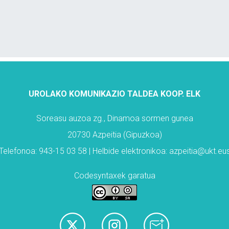
UROLAKO KOMUNIKAZIO TALDEA KOOP. ELK
Soreasu auzoa zg., Dinamoa sormen gunea
20730 Azpeitia (Gipuzkoa)
Telefonoa: 943-15 03 58 | Helbide elektronikoa: azpeitia@ukt.eu
Codesyntaxek garatua