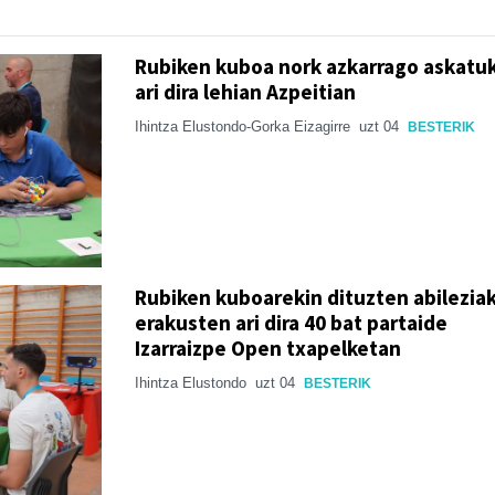
Rubiken kuboa nork azkarrago askatu
ari dira lehian Azpeitian
Ihintza Elustondo-Gorka Eizagirre
uzt 04
BESTERIK
Rubiken kuboarekin dituzten abilezia
erakusten ari dira 40 bat partaide
Izarraizpe Open txapelketan
Ihintza Elustondo
uzt 04
BESTERIK