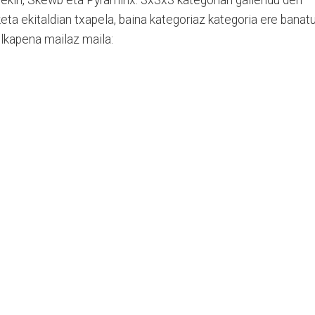
aketa ekitaldian txapela, baina kategoriaz kategoria ere banat
lkapena mailaz maila: