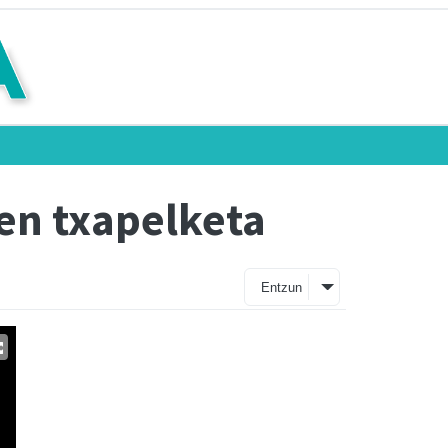
pen txapelketa
Entzun