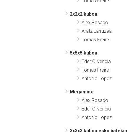
Tomas Freire
2x2x2 kuboa
Alex Rosado
Aratz Larruzea
Tomas Freire
5x5x5 kuboa
Eder Olivencia
Tomas Freire
Antonio Lopez
Megaminx
Alex Rosado
Eder Olivencia
Antonio Lopez
3x3x3 kuboa esku batekin