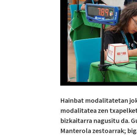
Hainbat modalitatetan jo
modalitatea zen txapelket
bizkaitarra nagusitu da. G
Manterola zestoarrak; biga