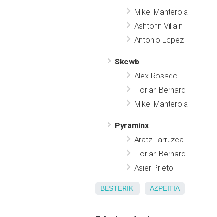
Mikel Manterola
Ashtonn Villain
Antonio Lopez
Skewb
Alex Rosado
Florian Bernard
Mikel Manterola
Pyraminx
Aratz Larruzea
Florian Bernard
Asier Prieto
BESTERIK
AZPEITIA