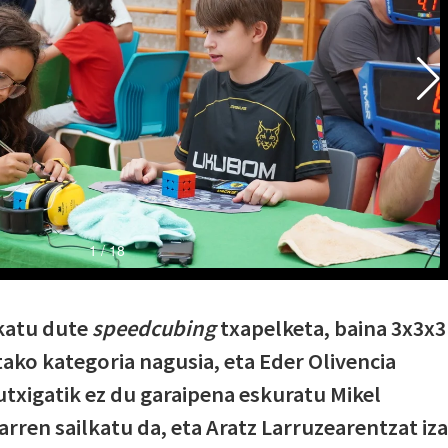
katu dute
speedcubing
txapelketa, baina 3x3x3
ako kategoria nagusia, eta Eder Olivencia
utxigatik ez du garaipena eskuratu Mikel
rren sailkatu da, eta Aratz Larruzearentzat iz