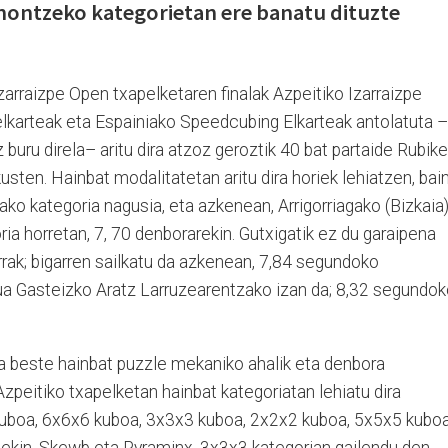
nontzeko kategorietan ere banatu dituzte
Izarraizpe Open txapelketaren finalak Azpeitiko Izarraizpe
elkarteak eta Espainiako Speedcubing Elkarteak antolatuta –
uru direla– aritu dira atzoz geroztik 40 bat partaide Rubik
usten. Hainbat modalitatetan aritu dira horiek lehiatzen, bai
ko kategoria nagusia, eta azkenean, Arrigorriagako (Bizkaia
ria horretan, 7, 70 denborarekin. Gutxigatik ez du garaipena
rak; bigarren sailkatu da azkenean, 7,84 segundoko
tua Gasteizko Aratz Larruzearentzako izan da; 8,32 segundo
a beste hainbat puzzle mekaniko ahalik eta denbora
zpeitiko txapelketan hainbat kategoriatan lehiatu dira
kuboa, 6x6x6 kuboa, 3x3x3 kuboa, 2x2x2 kuboa, 5x5x5 kuboa
kin, Skewb eta Pyraminx. 3x3x3 kategorian gailendu den