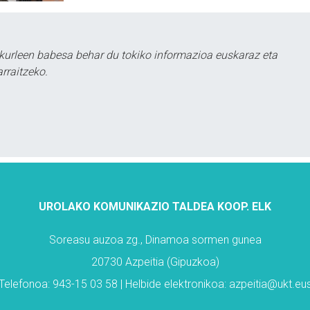
kurleen babesa behar du tokiko informazioa euskaraz eta
rraitzeko.
UROLAKO KOMUNIKAZIO TALDEA KOOP. ELK
Soreasu auzoa zg., Dinamoa sormen gunea
20730 Azpeitia (Gipuzkoa)
Telefonoa: 943-15 03 58 | Helbide elektronikoa: azpeitia@ukt.eu