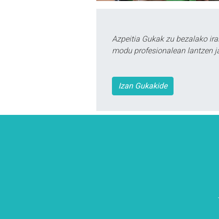
Azpeitia Gukak zu bezalako ira
modu profesionalean lantzen ja
Izan Gukakide