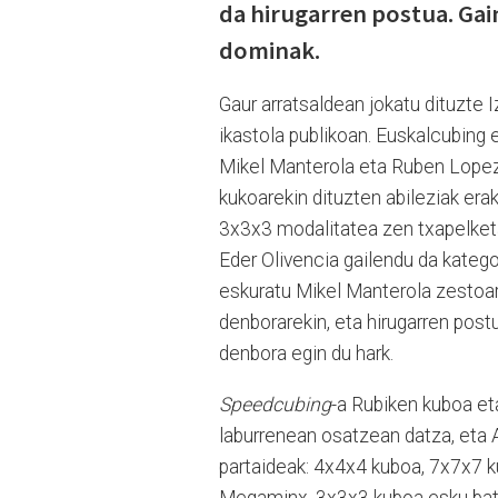
da hirugarren postua. Gai
dominak.
Gaur arratsaldean jokatu dituzte 
ikastola publikoan. Euskalcubing 
Mikel Manterola eta Ruben Lopez b
kukoarekin dituzten abileziak erak
3x3x3 modalitatea zen txapelketa
Eder Olivencia gailendu da katego
eskuratu Mikel Manterola zestoar
denborarekin, eta hirugarren pos
denbora egin du hark.
Speedcubing
-a Rubiken kuboa et
laburrenean osatzean datza, eta A
partaideak: 4x4x4 kuboa, 7x7x7 
Megaminx, 3x3x3 kuboa esku bate