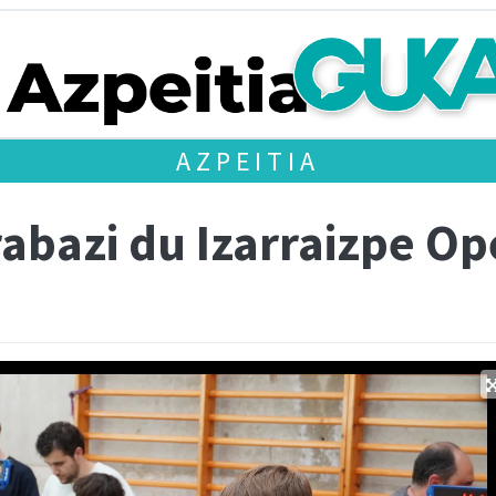
AZPEITIA
rabazi du Izarraizpe O