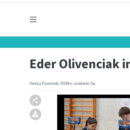
Eder Olivenciak i
Ihintza Elustondo
2026ko uztailaren 5a