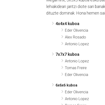
lehiakideari jantzi diote sari ban
dituzte dominak. Hona hemen sai
4x4x4 kuboa
Eder Olivencia
Alex Rosado
Antonio Lopez
7x7x7 kuboa
Antonio Lopez
Tomas Freire
Eder Olivencia
6x6x6 kuboa
Eder Olivencia
Antonio Lopez