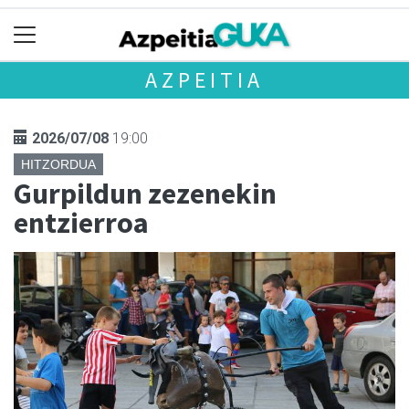
AZPEITIA
2026/07/08
19:00
HITZORDUA
Gurpildun zezenekin
entzierroa