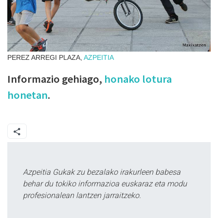
PEREZ ARREGI PLAZA,
AZPEITIA
Informazio gehiago,
honako lotura
honetan
.
Azpeitia Gukak zu bezalako irakurleen babesa
behar du tokiko informazioa euskaraz eta modu
profesionalean lantzen jarraitzeko.