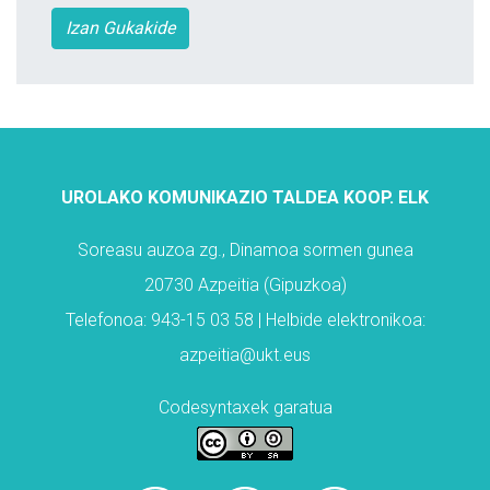
Izan Gukakide
UROLAKO KOMUNIKAZIO TALDEA KOOP. ELK
Soreasu auzoa zg., Dinamoa sormen gunea
20730 Azpeitia (Gipuzkoa)
Telefonoa: 943-15 03 58 | Helbide elektronikoa:
azpeitia@ukt.eus
Codesyntaxek garatua