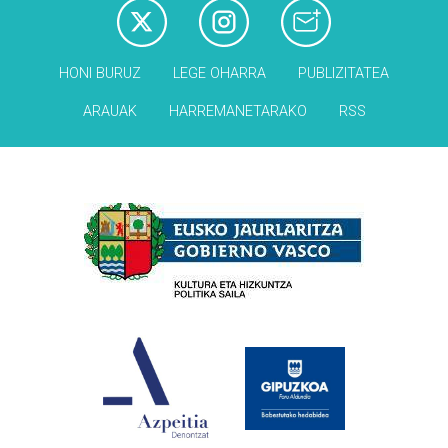
HONI BURUZ
LEGE OHARRA
PUBLIZITATEA
ARAUAK
HARREMANETARAKO
RSS
Babesleak