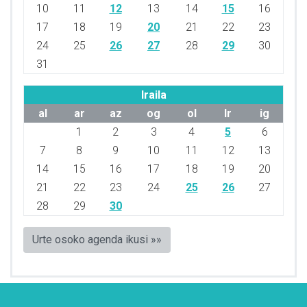
10
11
12
13
14
15
16
17
18
19
20
21
22
23
24
25
26
27
28
29
30
31
Iraila
al
ar
az
og
ol
lr
ig
1
2
3
4
5
6
7
8
9
10
11
12
13
14
15
16
17
18
19
20
21
22
23
24
25
26
27
28
29
30
Urte osoko agenda ikusi »»