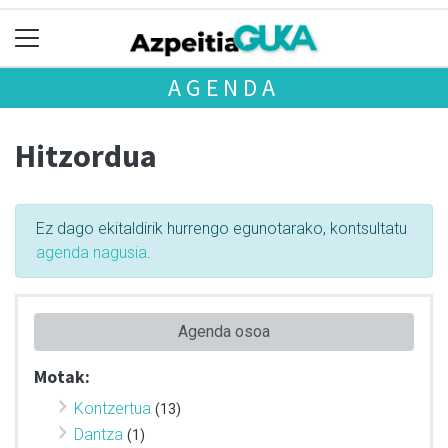
AGENDA
Hitzordua
Ez dago ekitaldirik hurrengo egunotarako, kontsultatu
agenda nagusia
.
Agenda osoa
Motak:
Kontzertua
(13)
Dantza
(1)