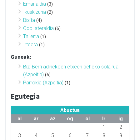
Emanaldia
(3)
Ikuskizuna
(2)
Bisita
(4)
Odol ateraldia
(6)
Tailerra
(1)
Irteera
(1)
Guneak:
Bizi Berri adinekoen etxeen beheko solairua
(Azpeitia)
(6)
Parrokia (Azpeitia)
(1)
Egutegia
Abuztua
al
ar
az
og
ol
lr
ig
1
2
3
4
5
6
7
8
9