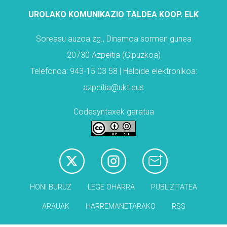
UROLAKO KOMUNIKAZIO TALDEA KOOP. ELK
Soreasu auzoa zg., Dinamoa sormen gunea
20730 Azpeitia (Gipuzkoa)
Telefonoa: 943-15 03 58 | Helbide elektronikoa:
azpeitia@ukt.eus
Codesyntaxek garatua
HONI BURUZ
LEGE OHARRA
PUBLIZITATEA
ARAUAK
HARREMANETARAKO
RSS