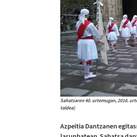
Sahatsaren 40. urtemugan, 2016. urte
taldea)
Azpeitia Dantzanen egita
larunbatean. Sahatsa dan