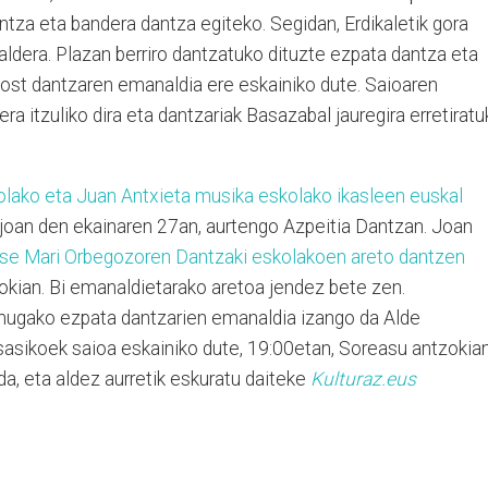
antza eta bandera dantza egiteko. Segidan, Erdikaletik gora
 aldera. Plazan berriro dantzatuko dituzte ezpata dantza eta
ost dantzaren emanaldia ere eskainiko dute. Saioaren
ra itzuliko dira eta dantzariak Basazabal jauregira erretirat
olako eta Juan Antxieta musika eskolako ikasleen euskal
joan den ekainaren 27an, aurtengo Azpeitia Dantzan. Joan
se Mari Orbegozoren Dantzaki eskolakoen areto dantzen
kian. Bi emanaldietarako aretoa jendez bete zen.
mugako ezpata dantzarien emanaldia izango da Alde
Itsasikoek saioa eskainiko dute, 19:00etan, Soreasu antzokian
da, eta aldez aurretik eskuratu daiteke
Kulturaz.eus