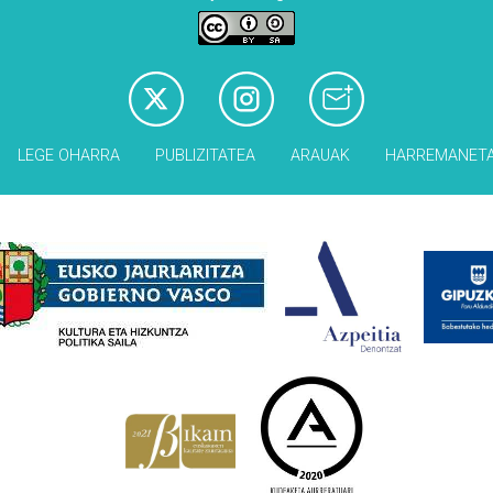
LEGE OHARRA
PUBLIZITATEA
ARAUAK
HARREMANET
Babesleak