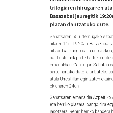
trilogiaren hirugarren ata
Basazabal jauregitik 19:20
plazan dantzatuko dute.
Sahatsaren 50. urtemugako ezpata 
hilaren 11n, 19:20an, Basazabal j
hitzordua izango da larunbatekoa
bat txistularik parte hartuko dut
emanaldian. Gaur egun Sahatsa dan
parte hartuko dute larunbateko s
atala Urrestillan egin zuten ekai
ekianaren 24an.
Sahatsaren emanaldia Azpeitiko A
eta herriko plazara joango dira ez
jasotzera. Behin herriko bandera 