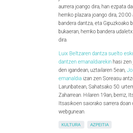
aurrera joango dira, han ezpata d
herriko plazara joango dira, 20:00
bandera dantza, eta Gipuzkoako b
bukaeran, herriko bandera udaletxe
dira.
Luix Beltzaren dantza suelto esk
dantzen emanaldiarekin
hasi zen 
den igandean, uztailaren 5ean,
Jo
emanaldia
izan zen Soreasu antzo
Larunbatean, Sahatsako 50. urte
Zaharrean. Hilaren 19an, berriz, 
Itsasikoen saiorako sarrera doan 
webgunean.
KULTURA
AZPEITIA