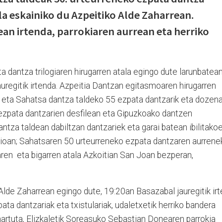
la eskainiko du Azpeitiko Alde Zaharrean.
ean irtenda, parrokiaren aurrean eta herriko
dantza trilogiaren hirugarren atala egingo dute larunbatean
auregitik irtenda. Azpeitia Dantzan egitasmoaren hirugarren
, eta Sahatsa dantza taldeko 55 ezpata dantzarik eta dozen
e ezpata dantzarien desfilean eta Gipuzkoako dantzen
tza taldean dabiltzan dantzariek eta garai batean ibilitako
aioan; Sahatsaren 50 urteurreneko ezpata dantzaren aurrene
naren eta bigarren atala Azkoitian San Joan bezperan,
lde Zaharrean egingo dute, 19:20an Basazabal jauregitik irt
pata dantzariak eta txistulariak, udaletxetik herriko bandera
hartuta, Elizkaletik Soreasuko Sebastian Donearen parrokia