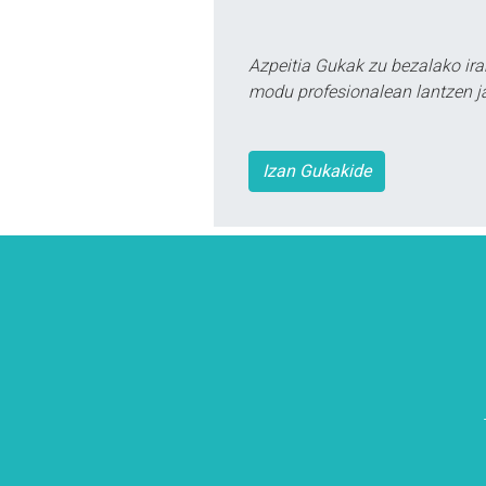
Azpeitia Gukak zu bezalako ira
modu profesionalean lantzen ja
Izan Gukakide