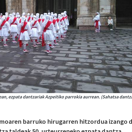
an, ezpata dantzariak Azpeitiko parrokia aurrean. (Sahatsa dantz
smoaren barruko hirugarren hitzordua izango 
tza taldeak 50. urteurreneko ezpata dantza