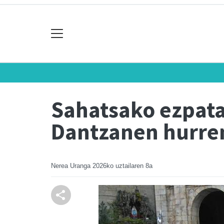
Sahatsako ezpata 
Dantzanen hurre
Nerea Uranga
2026ko uztailaren 8a