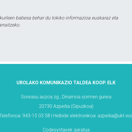
kurleen babesa behar du tokiko informazioa euskaraz eta
rraitzeko.
UROLAKO KOMUNIKAZIO TALDEA KOOP. ELK
Soreasu auzoa zg., Dinamoa sormen gunea
20730 Azpeitia (Gipuzkoa)
Telefonoa: 943-15 03 58 | Helbide elektronikoa: azpeitia@ukt.eu
Codesyntaxek garatua