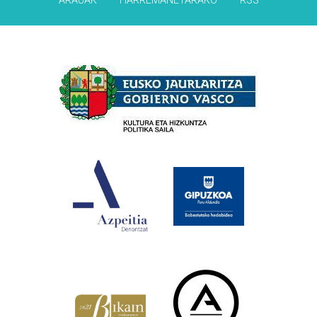
ARAUAK
HARREMANETARAKO
RSS
Babesleak