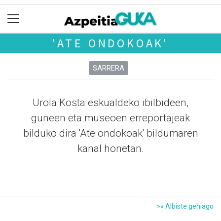
'ATE ONDOKOAK'
SARRERA
Urola Kosta eskualdeko ibilbideen,
guneen eta museoen erreportajeak
bilduko dira 'Ate ondokoak' bildumaren
kanal honetan.
»» Albiste gehiago