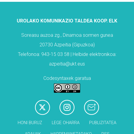
UROLAKO KOMUNIKAZIO TALDEA KOOP. ELK
Soreasu auzoa zg., Dinamoa sormen gunea
20730 Azpeitia (Gipuzkoa)
Telefonoa: 943-15 03 58 | Helbide elektronikoa:
azpeitia@ukt.eus
Codesyntaxek garatua
HONI BURUZ
LEGE OHARRA
PUBLIZITATEA