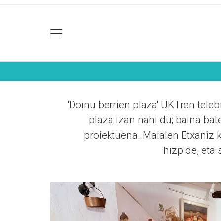
'Doinu berrien plaza' UKTren tele
plaza izan nahi du; baina bat
proiektuena. Maialen Etxaniz k
hizpide, eta