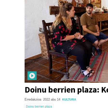
Doinu berrien plaza: K
Erredakzioa
2022 abu 14
KULTURA
Doinu berrien plaza