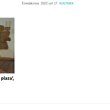
Erredakzioa
2022 uzt 17
KULTURA
plaza',