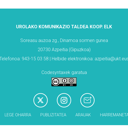
UROLAKO KOMUNIKAZIO TALDEA KOOP. ELK
Soreasu auzoa zg., Dinamoa sormen gunea
20730 Azpeitia (Gipuzkoa)
Telefonoa: 943-15 03 58 | Helbide elektronikoa: azpeitia@ukt.eu
Codesyntaxek garatua
LEGE OHARRA
PUBLIZITATEA
ARAUAK
HARREMANET