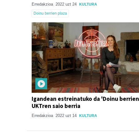
Erredakzioa
2022 uzt 24
KULTURA
Doinu berrien plaza
Igandean estreinatuko da 'Doinu berrien 
UKTren saio berria
Erredakzioa
2022 uzt 14
KULTURA