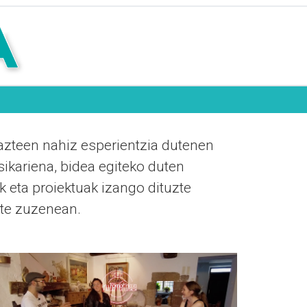
gazteen nahiz esperientzia dutenen
sikariena, bidea egiteko duten
k eta proiektuak izango dituzte
zte zuzenean.