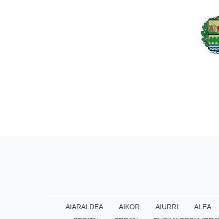
AIARALDEA
AIKOR
AIURRI
ALEA