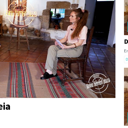
D
Er
D
eia