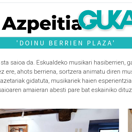
'DOINU BERRIEN PLAZA'
bista saioa da. Eskualdeko musikari hasiberrien, 
ez ere, ahots berriena, sortzera animatu diren mu
azetariak gidatuta, musikariek haien esperientzia
 saioaren amaieran abesti pare bat eskainiko ditu