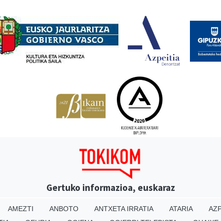
Babesleak
Gertuko informazioa, euskaraz
AMEZTI
ANBOTO
ANTXETA IRRATIA
ATARIA
AZP