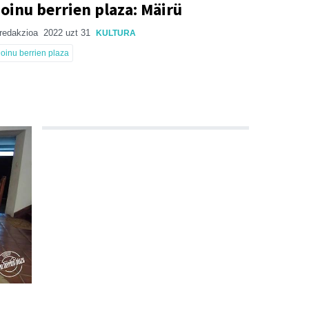
oinu berrien plaza: Mäirü
redakzioa
2022 uzt 31
KULTURA
oinu berrien plaza