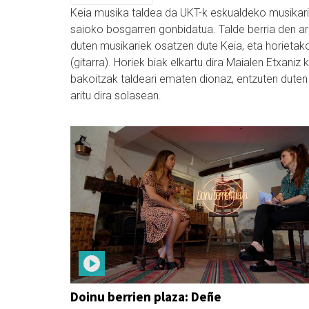
Keia musika taldea da UKT-k eskualdeko musikarie
saioko bosgarren gonbidatua. Talde berria den ar
duten musikariek osatzen dute Keia, eta horietako
(gitarra). Horiek biak elkartu dira Maialen Etxaniz
bakoitzak taldeari ematen dionaz, entzuten duten
aritu dira solasean.
Doinu berrien plaza: Deñe