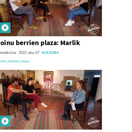
oinu berrien plaza: Marlik
redakzioa
2022 abu 07
KULTURA
oinu berrien plaza