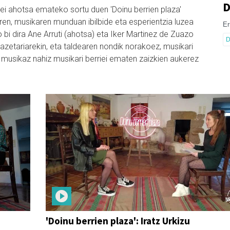
D
i ahotsa emateko sortu duen 'Doinu berrien plaza'
ren, musikaren munduan ibilbide eta esperientzia luzea
Er
 bi dira Ane Arruti (ahotsa) eta Iker Martinez de Zuazo
D
 kazetariarekin, eta taldearen nondik norakoez, musikari
 musikaz nahiz musikari berriei ematen zaizkien aukerez
'Doinu berrien plaza': Iratz Urkizu