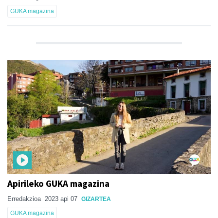
GUKA magazina
Apirileko GUKA magazina
Erredakzioa
2023 api 07
GIZARTEA
GUKA magazina