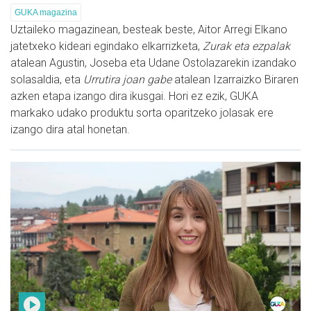
GUKA magazina
Uztaileko magazinean, besteak beste, Aitor Arregi Elkano
jatetxeko kideari egindako elkarrizketa,
Zurak eta ezpalak
atalean Agustin, Joseba eta Udane Ostolazarekin izandako
solasaldia, eta
Urrutira joan gabe
atalean Izarraizko Biraren
azken etapa izango dira ikusgai. Hori ez ezik, GUKA
markako udako produktu sorta oparitzeko jolasak ere
izango dira atal honetan.