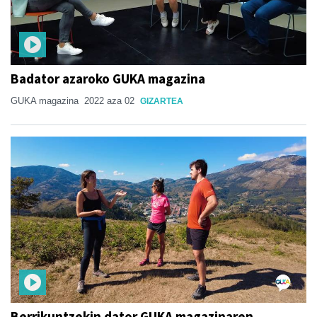
Badator azaroko GUKA magazina
GUKA magazina
2022 aza 02
GIZARTEA
Berrikuntzekin dator GUKA magazinaren