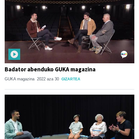
Badator abenduko GUKA magazina
GUKA magazina
2022 aza 30
GIZARTEA