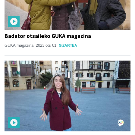
Badator otsaileko GUKA magazina
GUKA magazina
2023 ots 01
GIZARTEA