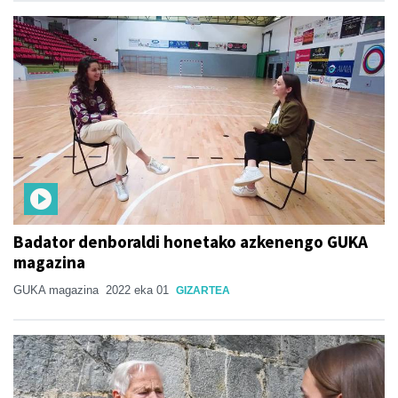
Badator denboraldi honetako azkenengo GUKA
magazina
GUKA magazina
2022 eka 01
GIZARTEA