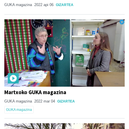
GUKA magazina
2022 api 06
GIZARTEA
Martxoko GUKA magazina
GUKA magazina
2022 mar 04
GIZARTEA
GUKA magazina