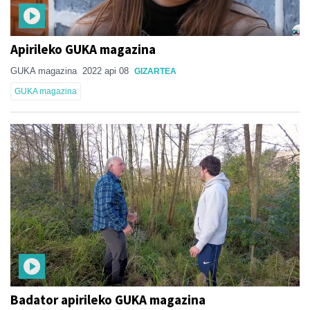
Apirileko GUKA magazina
GUKA magazina
2022 api 08
GIZARTEA
GUKA magazina
Badator apirileko GUKA magazina