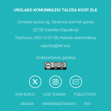
UROLAKO KOMUNIKAZIO TALDEA KOOP. ELK
Soreasu auzoa zg., Dinamoa sormen gunea
20730 Azpeitia (Gipuzkoa)
Telefonoa: 943-15 03 58 | Helbide elektronikoa:
azpeitia@ukt.eus
Codesyntaxek garatua
HONI BURUZ
LEGE OHARRA
PUBLIZITATEA
ARAUAK
HARREMANETARAKO
RSS