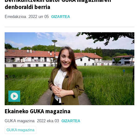
denboraldi berria
Erredakzioa
2022 urr 05
GIZARTEA
Ekaineko GUKA magazina
GUKA magazina
2022 eka 03
GIZARTEA
GUKA magazina