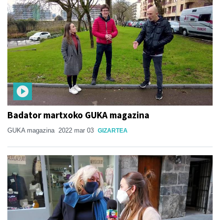
Badator martxoko GUKA magazina
GUKA magazina
2022 mar 03
GIZARTEA