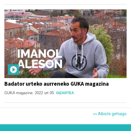
Badator urteko aurreneko GUKA magazina
GUKA magazina
2022 urt 05
GIZARTEA
»» Albiste gehiago