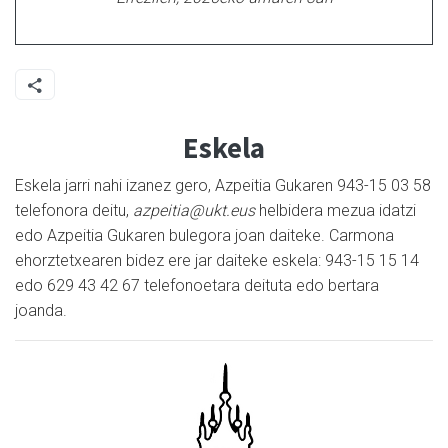
Eskela
Eskela jarri nahi izanez gero, Azpeitia Gukaren 943-15 03 58
telefonora deitu,
azpeitia@ukt.eus
helbidera mezua idatzi
edo Azpeitia Gukaren bulegora joan daiteke. Carmona
ehorztetxearen bidez ere jar daiteke eskela: 943-15 15 14
edo 629 43 42 67 telefonoetara deituta edo bertara
joanda.