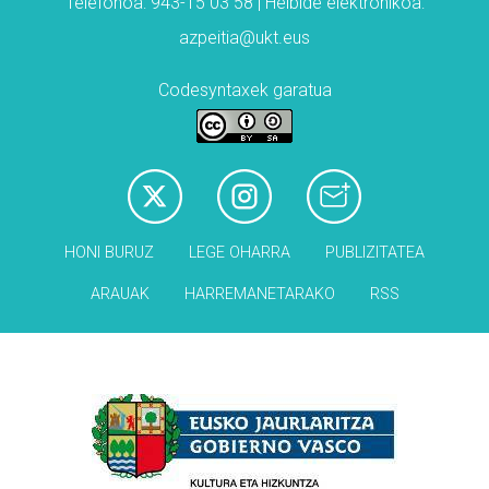
Telefonoa: 943-15 03 58 | Helbide elektronikoa:
azpeitia@ukt.eus
Codesyntaxek garatua
HONI BURUZ
LEGE OHARRA
PUBLIZITATEA
ARAUAK
HARREMANETARAKO
RSS
Babesleak