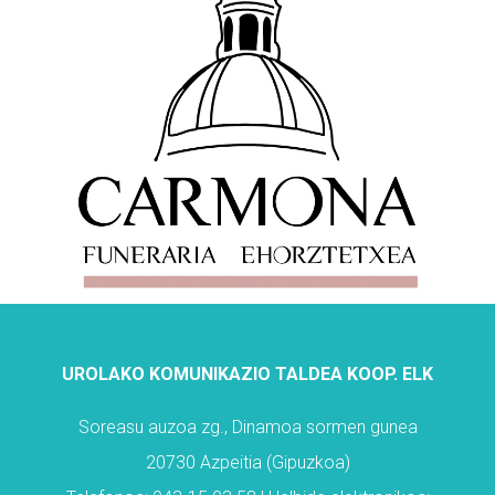
UROLAKO KOMUNIKAZIO TALDEA KOOP. ELK
Soreasu auzoa zg., Dinamoa sormen gunea
20730 Azpeitia (Gipuzkoa)