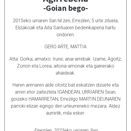
-Goian bego-
2015eko urriaren 3an hil zen, Errezilen, 5 urte zituela,
Elizakoak eta Aita Santuaren bedeinkapena hartu
ondoren.
GERO ARTE, MATTIA
Atta: Gorka; amatxo: Irune; anai-arrebak: Izarne, Agoitz,
Zorion eta Lorea; aitona-amonak eta gainerako
ahaideak.
Haren arimaren alde otoitz bat eskatzen dizuete eta
arren etor zaiteztela IGANDEAN, URRIAREN 5ean,
goizeko HAMARRETAN, Errezilgo MARTIN DEUNAREN
parroki-elizan egingo den urteurreneko mezara. Aldez
aurretik, mila esker.
Errezilen, 2025eko urriaren 3an