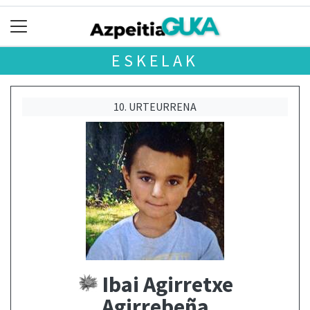
ESKELAK
10. URTEURRENA
Ibai Agirretxe
Agirrebeña