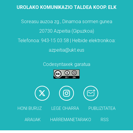
UROLAKO KOMUNIKAZIO TALDEA KOOP. ELK
Soreasu auzoa zg., Dinamoa sormen gunea
20730 Azpeitia (Gipuzkoa)
Telefonoa: 943-15 03 58 | Helbide elektronikoa:
azpeitia@ukt.eus
Codesyntaxek garatua
HONI BURUZ
LEGE OHARRA
PUBLIZITATEA
ARAUAK
HARREMANETARAKO
RSS