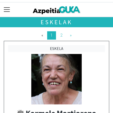
ESKELAK
«
1
2
»
ESKELA