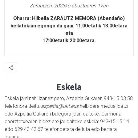
Zarautzen, 2023ko abuztuaren 17an
Oharra: Hilbeila ZARAUTZ MEMORA (Abendaño)
beilatokian egongo da gaur 11:00etatik 13:00etara
eta
17:00etatik 20:00etara.
Eskela
Eskela jarri nahi izanez gero, Azpeitia Gukaren 943-15 03 58
telefonora deitu,
azpeitia@ukt.eus
helbidera mezua idatzi
edo Azpeitia Gukaren bulegora joan daiteke. Carmona
ehorztetxearen bidez ere jar daiteke eskela: 943-15 15 14
edo 629 43 42 67 telefonoetara deituta edo bertara
joanda.