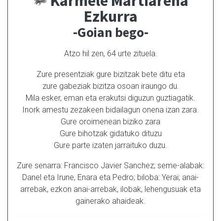
Karmele Martiarena
Ezkurra
-Goian bego-
Atzo hil zen, 64 urte zituela.
Zure presentziak gure bizitzak bete ditu eta
zure gabeziak bizitza osoan iraungo du.
Mila esker, eman eta erakutsi diguzun guztiagatik.
Inork amestu zezakeen bidailagun onena izan zara.
Gure oroimenean biziko zara
Gure bihotzak gidatuko dituzu
Gure parte izaten jarraituko duzu.
Zure senarra: Francisco Javier Sanchez; seme-alabak:
Danel eta Irune, Enara eta Pedro; biloba: Yerai; anai-
arrebak, ezkon anai-arrebak, ilobak, lehengusuak eta
gainerako ahaideak.