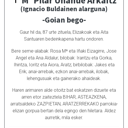
Mª Pilar Unanue Arkaitz
(Ignacio Buldainen alarguna)
-Goian bego-
Gaur hil da, 87 urte zituela, Elizakoak eta Aita
Santuaren bedeinkapena hartu ondoren.
Bere seme-alabak: Rosa Mª eta Iñaki Eizagirre, Jose
Angel eta Ana Aldalur; bilobak: Irantzu eta Gorka,
Ihintza, Ioritz eta Aiora, Aratz; birbilobak: Jakes eta
Erik; anai-arrebak, ezkon anai-arrebak, ilobak,
lehengusuak eta gainerako ahaideak.
Haren arimaren alde otoitz bat eskatzen dizuete eta
arren etor zaiteztela BIHAR, ASTEAZKENA,
arratsaldeko ZAZPIETAN, ARATZERREKAKO parrokia-
elizan gorpua bertan dela egingo den hiletara. Aldez
aurretik, mila esker.