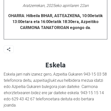
Aratzerrekan, 2025eko apirilaren 22an
OHARRA: Hilbeila BIHAR, ASTEAZKENA, 10:00etatik
13:00etara eta 16:00etatik 18:30era, Azpeitiko
CARMONA TANATORIOAN egongo da.
Eskela
Eskela jarri nahi izanez gero, Azpeitia Gukaren 943-15 03 58
telefonora deitu,
azpeitia@ukt.eus
helbidera mezua idatzi
edo Azpeitia Gukaren bulegora joan daiteke. Carmona
ehorztetxearen bidez ere jar daiteke eskela: 943-15 15 14
edo 629 43 42 67 telefonoetara deituta edo bertara
joanda.