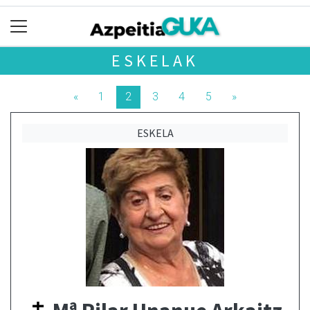
ESKELAK
«
1
2
3
4
5
»
ESKELA