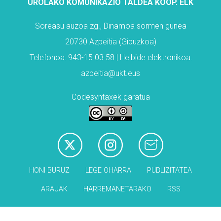
UROLAKO KOMUNIKAZIO TALDEA KOOP. ELK
Soreasu auzoa zg., Dinamoa sormen gunea
20730 Azpeitia (Gipuzkoa)
Telefonoa: 943-15 03 58 | Helbide elektronikoa:
azpeitia@ukt.eus
Codesyntaxek garatua
HONI BURUZ
LEGE OHARRA
PUBLIZITATEA
ARAUAK
HARREMANETARAKO
RSS
Babesleak