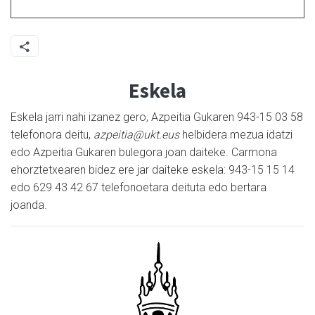
Eskela
Eskela jarri nahi izanez gero, Azpeitia Gukaren 943-15 03 58
telefonora deitu,
azpeitia@ukt.eus
helbidera mezua idatzi
edo Azpeitia Gukaren bulegora joan daiteke. Carmona
ehorztetxearen bidez ere jar daiteke eskela: 943-15 15 14
edo 629 43 42 67 telefonoetara deituta edo bertara
joanda.