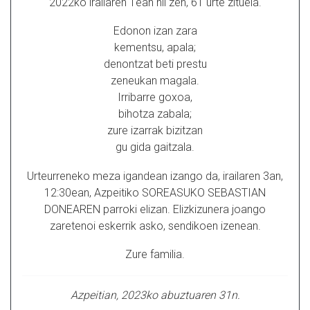
2022ko irailaren 1ean hil zen, 61 urte zituela.
Edonon izan zara
kementsu, apala;
denontzat beti prestu
zeneukan magala.
Irribarre goxoa,
bihotza zabala;
zure izarrak bizitzan
gu gida gaitzala.
Urteurreneko meza igandean izango da, irailaren 3an,
12:30ean, Azpeitiko SOREASUKO SEBASTIAN
DONEAREN parroki elizan. Elizkizunera joango
zaretenoi eskerrik asko, sendikoen izenean.
Zure familia.
Azpeitian, 2023ko abuztuaren 31n.