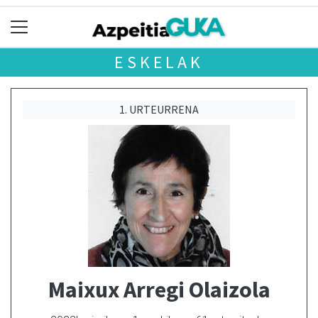
ESKELAK
1. URTEURRENA
Maixux Arregi Olaizola