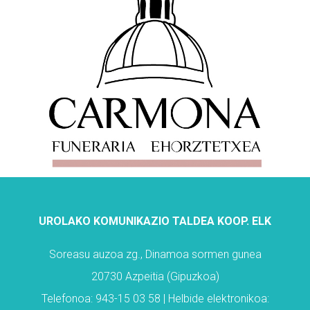
UROLAKO KOMUNIKAZIO TALDEA KOOP. ELK
Soreasu auzoa zg., Dinamoa sormen gunea
20730 Azpeitia (Gipuzkoa)
Telefonoa: 943-15 03 58 | Helbide elektronikoa: