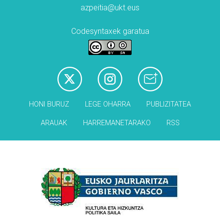
azpeitia@ukt.eus
Codesyntaxek garatua
HONI BURUZ
LEGE OHARRA
PUBLIZITATEA
ARAUAK
HARREMANETARAKO
RSS
Babesleak