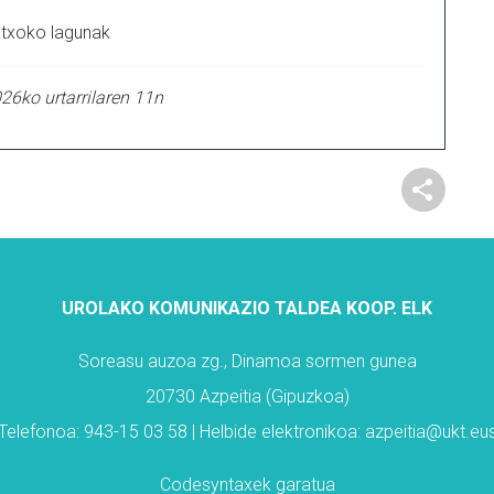
txoko lagunak
026ko urtarrilaren 11n
UROLAKO KOMUNIKAZIO TALDEA KOOP. ELK
Soreasu auzoa zg., Dinamoa sormen gunea
20730 Azpeitia (Gipuzkoa)
Telefonoa: 943-15 03 58 | Helbide elektronikoa: azpeitia@ukt.eu
Codesyntaxek garatua