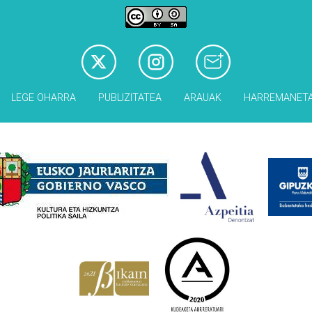
LEGE OHARRA
PUBLIZITATEA
ARAUAK
HARREMANET
Babesleak