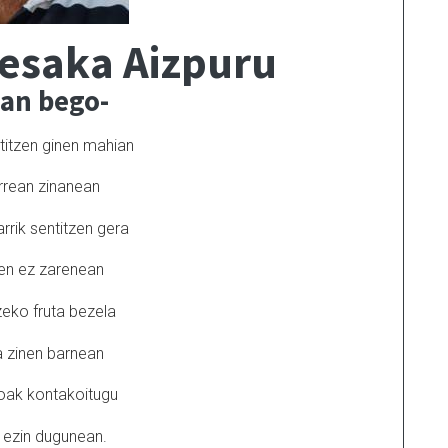
esaka Aizpuru
ian bego-
ntitzen ginen mahian
rrean zinanean
rrik sentitzen gera
en ez zarenean
zeko fruta bezela
 zinen barnean
oak kontakoitugu
 ezin dugunean.