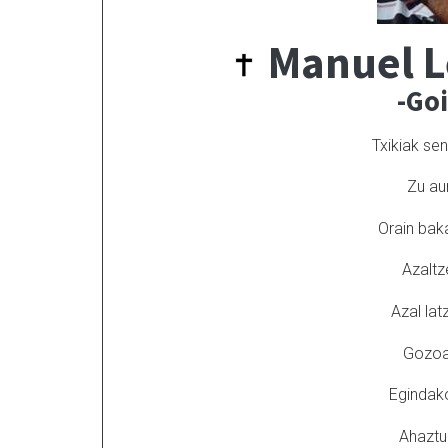
Manuel L
-Go
Txikiak se
Zu au
Orain baka
Azaltz
Azal lat
Gozoa
Egindak
Ahaztu