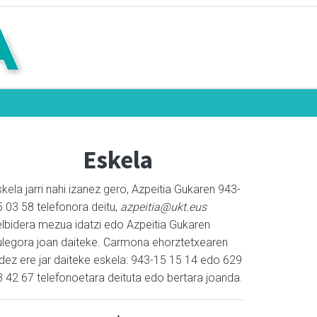
Eskela
kela jarri nahi izanez gero, Azpeitia Gukaren 943-
5 03 58 telefonora deitu,
azpeitia@ukt.eus
elbidera mezua idatzi edo Azpeitia Gukaren
ulegora joan daiteke. Carmona ehorztetxearen
idez ere jar daiteke eskela: 943-15 15 14 edo 629
3 42 67 telefonoetara deituta edo bertara joanda.