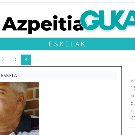
ESKELAK
2
3
4
»
ESKELA
Es
1
h
b
b
4