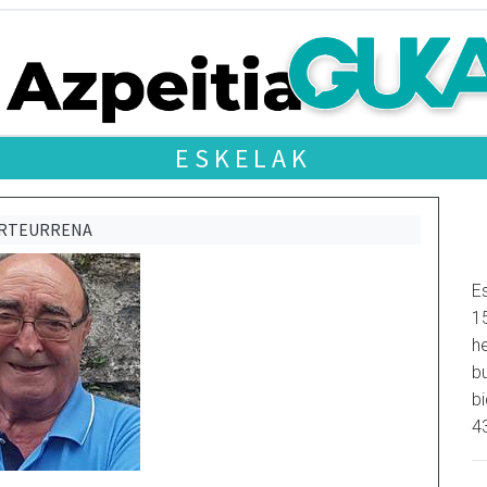
ESKELAK
URTEURRENA
Es
1
h
b
b
4