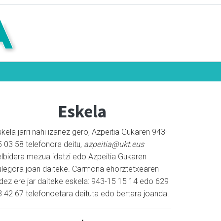
Eskela
kela jarri nahi izanez gero, Azpeitia Gukaren 943-
5 03 58 telefonora deitu,
azpeitia@ukt.eus
elbidera mezua idatzi edo Azpeitia Gukaren
ulegora joan daiteke. Carmona ehorztetxearen
idez ere jar daiteke eskela: 943-15 15 14 edo 629
3 42 67 telefonoetara deituta edo bertara joanda.