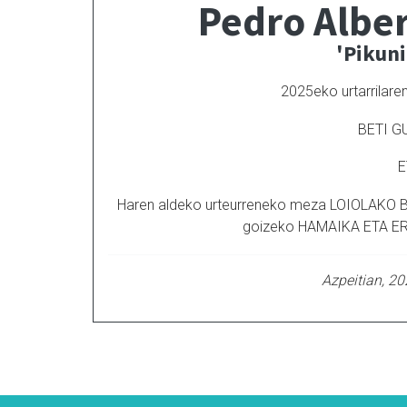
Pedro Alber
'Pikuni
2025eko urtarrilaren 
BETI G
E
Haren aldeko urteurreneko meza LOIOLAKO BA
goizeko HAMAIKA ETA ERDI
Azpeitian, 20