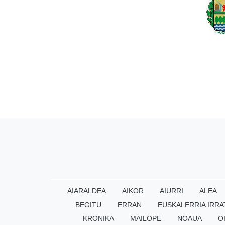
AIARALDEA
AIKOR
AIURRI
ALEA
BEGITU
ERRAN
EUSKALERRIA IRRA
KRONIKA
MAILOPE
NOAUA
O