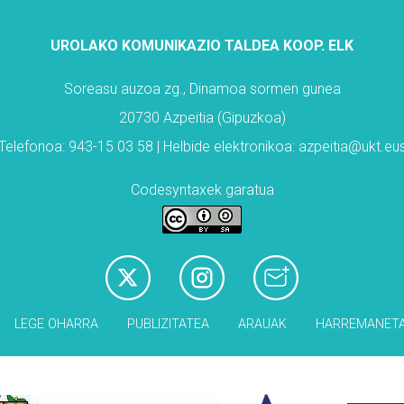
UROLAKO KOMUNIKAZIO TALDEA KOOP. ELK
Soreasu auzoa zg., Dinamoa sormen gunea
20730 Azpeitia (Gipuzkoa)
Telefonoa: 943-15 03 58 | Helbide elektronikoa: azpeitia@ukt.eu
Codesyntaxek garatua
LEGE OHARRA
PUBLIZITATEA
ARAUAK
HARREMANET
Babesleak