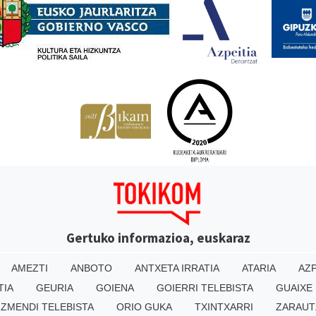
Gertuko informazioa, euskaraz
AMEZTI
ANBOTO
ANTXETA IRRATIA
ATARIA
AZP
TIA
GEURIA
GOIENA
GOIERRI TELEBISTA
GUAIXE
IZMENDI TELEBISTA
ORIO GUKA
TXINTXARRI
ZARAUT