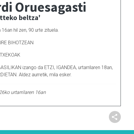
di Oruesagasti
tteko beltza'
16an hil zen, 90 urte zituela.
URE BIHOTZEAN
TXEKOAK
SILIKAN izango da ETZI, IGANDEA, urtarrilaren 18an,
ETAN. Aldez aurretik, mila esker.
26ko urtarrilaren 16an