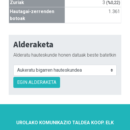
Zuriak
3
(%0,22)
Hautagai-zerrenden
1.361
botoak
Alderaketa
Alderatu hauteskunde honen datuak beste batetkin
EGIN ALDERAKETA
UROLAKO KOMUNIKAZIO TALDEA KOOP. ELK