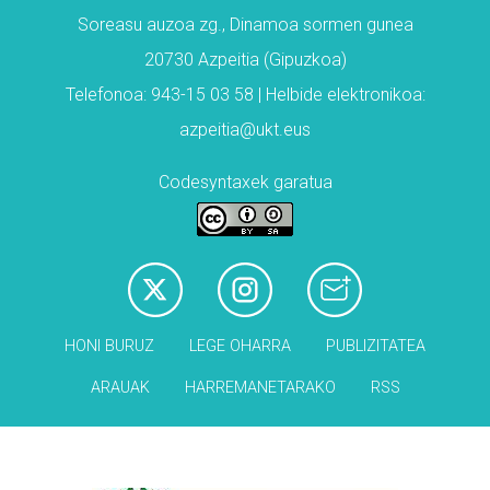
Soreasu auzoa zg., Dinamoa sormen gunea
20730 Azpeitia (Gipuzkoa)
Telefonoa: 943-15 03 58 | Helbide elektronikoa:
azpeitia@ukt.eus
Codesyntaxek garatua
HONI BURUZ
LEGE OHARRA
PUBLIZITATEA
ARAUAK
HARREMANETARAKO
RSS
Babesleak