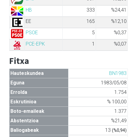
HB
333
%24,41
EE
165
%12,10
PSOE
5
%0,37
PCE-EPK
1
%0,07
Fitxa
Hauteskundea
BN1983
Eguna
1983/05/08
Errolda
1.754
Eskrutinioa
% 100,00
Boto-emaileak
1.377
Abstentzioa
%21,49
Baliogabeak
13
(%0,94)