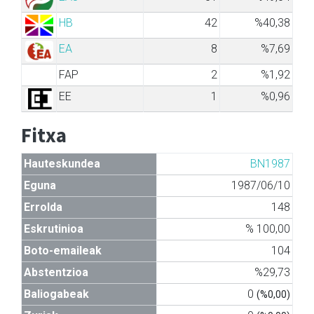
HB
42
%40,38
EA
8
%7,69
FAP
2
%1,92
EE
1
%0,96
Fitxa
Hauteskundea
BN1987
Eguna
1987/06/10
Errolda
148
Eskrutinioa
% 100,00
Boto-emaileak
104
Abstentzioa
%29,73
Baliogabeak
0
(%0,00)