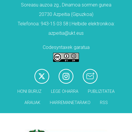
Soreasu auzoa zg., Dinamoa sormen gunea
20730 Azpeitia (Gipuzkoa)
Telefonoa: 943-15 03 58 | Helbide elektronikoa:
azpeitia@ukt.eus
Codesyntaxek garatua
HONI BURUZ
LEGE OHARRA
PUBLIZITATEA
ARAUAK
HARREMANETARAKO
RSS
Babesleak