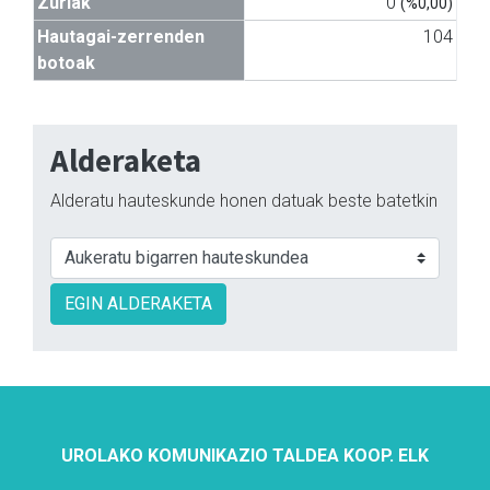
Zuriak
0
(%0,00)
Hautagai-zerrenden
104
botoak
Alderaketa
Alderatu hauteskunde honen datuak beste batetkin
EGIN ALDERAKETA
UROLAKO KOMUNIKAZIO TALDEA KOOP. ELK