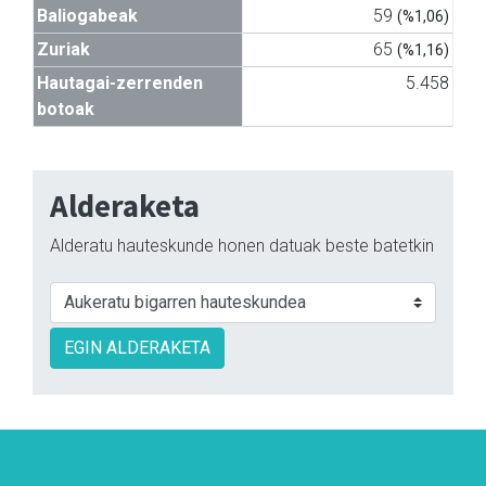
Baliogabeak
59
(%1,06)
Zuriak
65
(%1,16)
Hautagai-zerrenden
5.458
botoak
Alderaketa
Alderatu hauteskunde honen datuak beste batetkin
EGIN ALDERAKETA