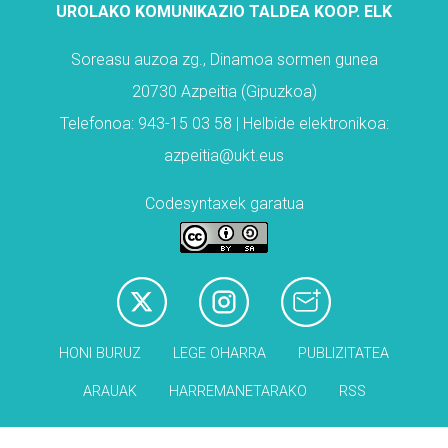
UROLAKO KOMUNIKAZIO TALDEA KOOP. ELK
Soreasu auzoa zg., Dinamoa sormen gunea
20730 Azpeitia (Gipuzkoa)
Telefonoa: 943-15 03 58 | Helbide elektronikoa:
azpeitia@ukt.eus
Codesyntaxek garatua
HONI BURUZ
LEGE OHARRA
PUBLIZITATEA
ARAUAK
HARREMANETARAKO
RSS