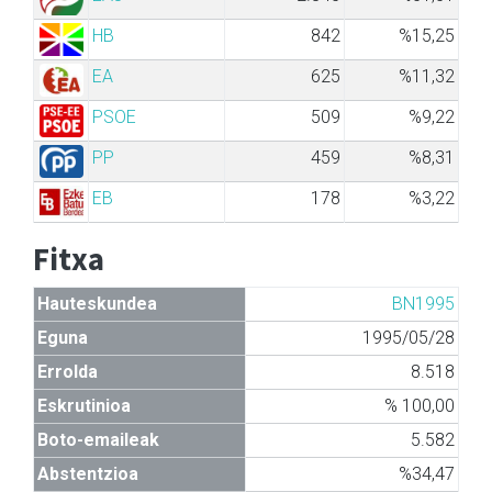
HB
842
%15,25
EA
625
%11,32
PSOE
509
%9,22
PP
459
%8,31
EB
178
%3,22
Fitxa
Hauteskundea
BN1995
Eguna
1995/05/28
Errolda
8.518
Eskrutinioa
% 100,00
Boto-emaileak
5.582
Abstentzioa
%34,47