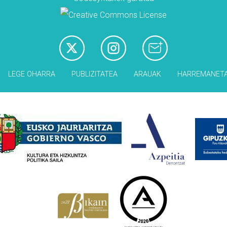
LEGE OHARRA
PUBLIZITATEA
ARAUAK
HARREMANET
Babesleak