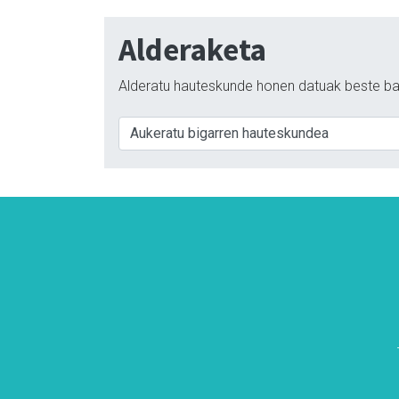
Alderaketa
Alderatu hauteskunde honen datuak beste ba