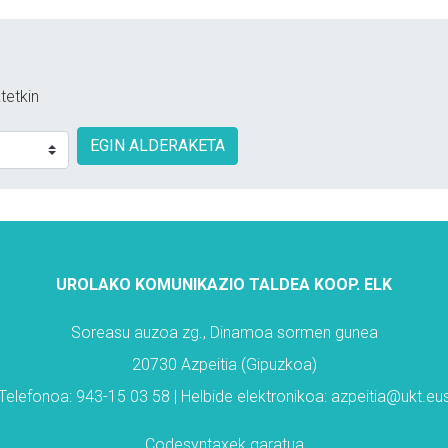
tetkin
EGIN ALDERAKETA
UROLAKO KOMUNIKAZIO TALDEA KOOP. ELK
Soreasu auzoa zg., Dinamoa sormen gunea
20730 Azpeitia (Gipuzkoa)
Telefonoa: 943-15 03 58 | Helbide elektronikoa: azpeitia@ukt.eu
Codesyntaxek garatua