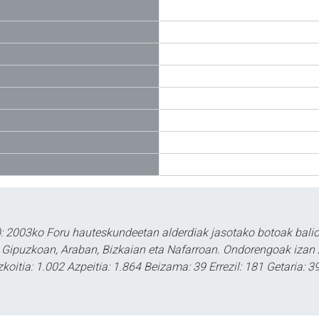
: 2003ko Foru hauteskundeetan alderdiak jasotako botoak baliog
n Gipuzkoan, Araban, Bizkaian eta Nafarroan. Ondorengoak izan
zkoitia: 1.002 Azpeitia: 1.864 Beizama: 39 Errezil: 181 Getaria: 