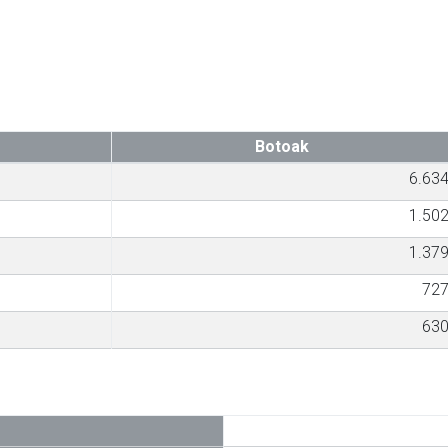
Botoak
6.63
1.50
1.37
72
63