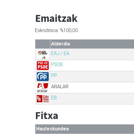
Emaitzak
Eskrutinioa: %100,00
Alderdia
EAJ / EA
PSOE
PP
ARALAR
EB
Fitxa
Hauteskundea