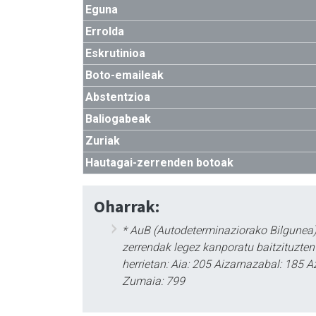
Eguna
Errolda
Eskrutinioa
Boto-emaileak
Abstentzioa
Baliogabeak
Zuriak
Hautagai-zerrenden botoak
Oharrak:
* AuB (Autodeterminaziorako Bilgunea)
zerrendak legez kanporatu baitzituzte
herrietan: Aia: 205 Aizarnazabal: 185 A
Zumaia: 799