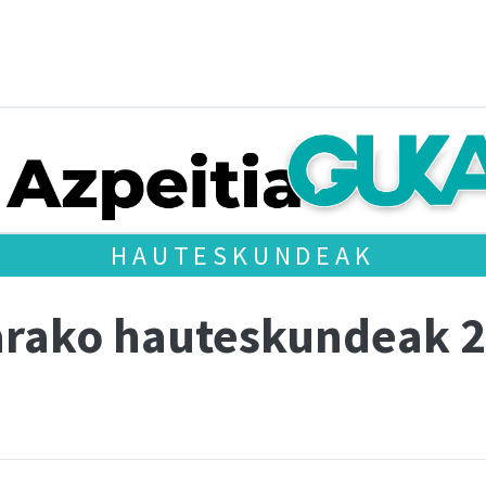
HAUTESKUNDEAK
arako hauteskundeak 