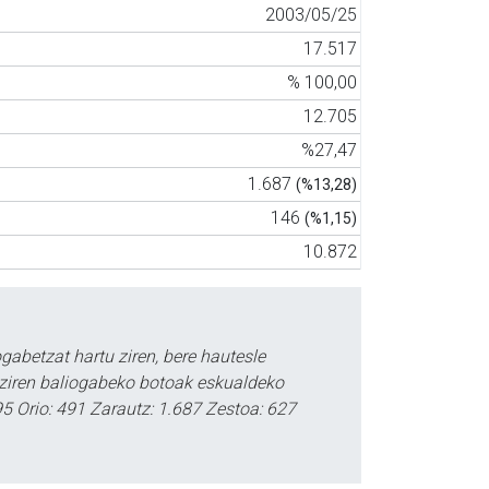
2003/05/25
17.517
% 100,00
12.705
%27,47
1.687
(%13,28)
146
(%1,15)
10.872
abetzat hartu ziren, bere hautesle
 ziren baliogabeko botoak eskualdeko
395 Orio: 491 Zarautz: 1.687 Zestoa: 627