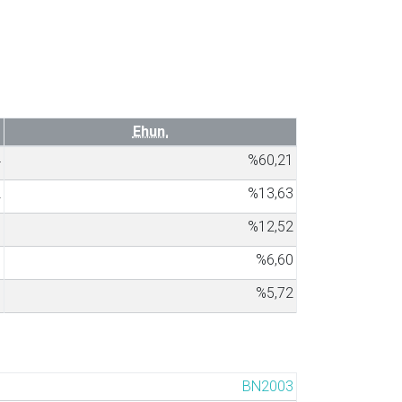
Ehun.
4
%60,21
2
%13,63
9
%12,52
7
%6,60
0
%5,72
BN2003