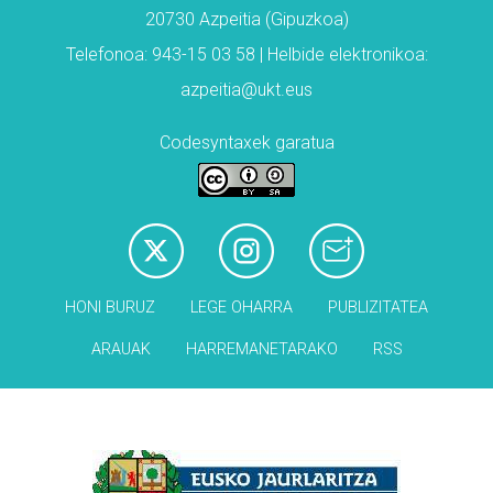
20730 Azpeitia (Gipuzkoa)
Telefonoa: 943-15 03 58 | Helbide elektronikoa:
azpeitia@ukt.eus
Codesyntaxek garatua
HONI BURUZ
LEGE OHARRA
PUBLIZITATEA
ARAUAK
HARREMANETARAKO
RSS
Babesleak