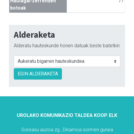
Hautagai-zerrenden
77
botoak
Alderaketa
Alderatu hauteskunde honen datuak beste batetkin
EGIN ALDERAKETA
UROLAKO KOMUNIKAZIO TALDEA KOOP. ELK
Soreasu auzoa zg., Dinamoa sormen gunea