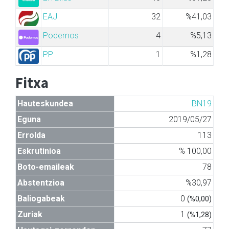
EAJ
32
%41,03
Podemos
4
%5,13
PP
1
%1,28
Fitxa
Hauteskundea
BN19
Eguna
2019/05/27
Errolda
113
Eskrutinioa
% 100,00
Boto-emaileak
78
Abstentzioa
%30,97
Baliogabeak
0
(%0,00)
Zuriak
1
(%1,28)