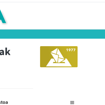
eak
stoa