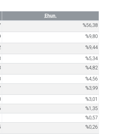
Ehun.
7
%56,38
9
%9,80
2
%9,44
3
%5,34
3
%4,82
8
%4,56
7
%3,99
8
%3,01
6
%1,35
1
%0,57
5
%0,26