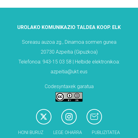
UROLAKO KOMUNIKAZIO TALDEA KOOP. ELK
Soreasu auzoa zg., Dinamoa sormen gunea
20730 Azpeitia (Gipuzkoa)
Telefonoa: 943-15 03 58 | Helbide elektronikoa:
azpeitia@ukt.eus
Codesyntaxek garatua
HONI BURUZ
LEGE OHARRA
PUBLIZITATEA