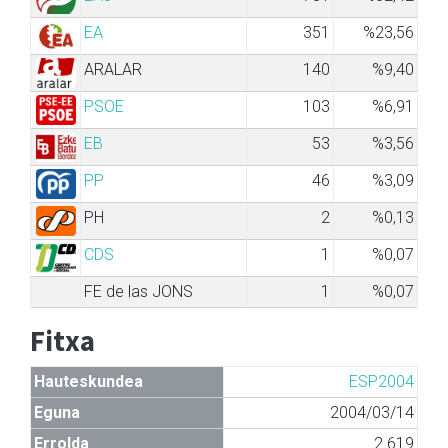
EA
351
%23,56
ARALAR
140
%9,40
PSOE
103
%6,91
EB
53
%3,56
PP
46
%3,09
PH
2
%0,13
CDS
1
%0,07
FE de las JONS
1
%0,07
Fitxa
Hauteskundea
ESP2004
Eguna
2004/03/14
Errolda
2.619