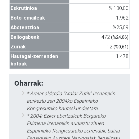
Eskrutinioa
% 100,00
Boto-emaileak
1.962
Abstentzioa
%25,09
Baliogabeak
472
(%24,06)
Zuriak
12
(%0,61)
Hautagai-zerrenden
1.478
botoak
Oharrak:
* Aralar alderdia "Aralar Zutik" izenarekin
aurkeztu zen 2004ko Espainiako
Kongresurako hauteskundeetara.
* 2004: Ezker abertzaleak Bergarako
Ekimena izenarekin aurkeztu zituen
Espainiako Kongresurako zerrendak, baina
Espainiako Auzitegi Nazionalak ilegalizatu