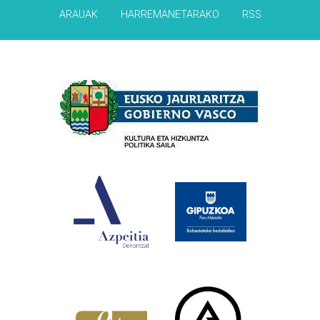
ARAUAK
HARREMANETARAKO
RSS
Babesleak