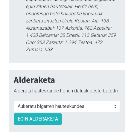
egin zituen hautetsiak. Herriz herri,
ondorengo boto baliogabe kopuruak
zenbatu zituzten Urola Kostan: Aia: 138
Aizarnazabal: 137 Azkoitia: 762 Azpeitia:
1.438 Beizama: 38 Errezil: 113 Getaria: 359
Orio: 363 Zarautz: 1.294 Zestoa: 472
Zumaia: 653
Alderaketa
Alderatu hauteskunde honen datuak beste batetkin
EGIN ALDERAKETA