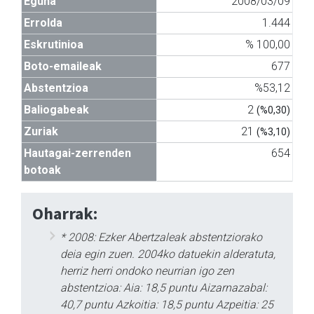
Eguna
2008/03/09
Errolda
1.444
Eskrutinioa
% 100,00
Boto-emaileak
677
Abstentzioa
%53,12
Baliogabeak
2
(%0,30)
Zuriak
21
(%3,10)
Hautagai-zerrenden
654
botoak
Oharrak:
* 2008: Ezker Abertzaleak abstentziorako
deia egin zuen. 2004ko datuekin alderatuta,
herriz herri ondoko neurrian igo zen
abstentzioa: Aia: 18,5 puntu Aizarnazabal:
40,7 puntu Azkoitia: 18,5 puntu Azpeitia: 25