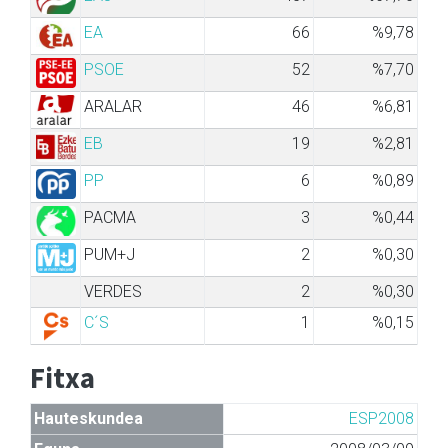
EA
66
%9,78
PSOE
52
%7,70
ARALAR
46
%6,81
EB
19
%2,81
PP
6
%0,89
PACMA
3
%0,44
PUM+J
2
%0,30
VERDES
2
%0,30
C´S
1
%0,15
Fitxa
Hauteskundea
ESP2008