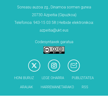
Soreasu auzoa zg., Dinamoa sormen gunea
20730 Azpeitia (Gipuzkoa)
Telefonoa: 943-15 03 58 | Helbide elektronikoa:
azpeitia@ukt.eus
Codesyntaxek garatua
HONI BURUZ
LEGE OHARRA
PUBLIZITATEA
ARAUAK
HARREMANETARAKO
RSS
Babesleak