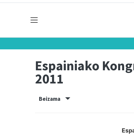
Espainiako Kon
2011
Beizama
Espa