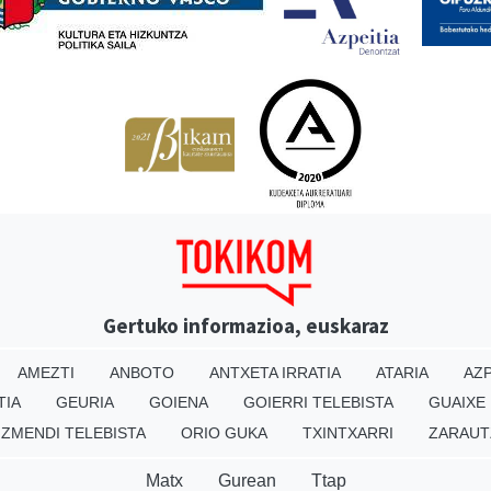
Gertuko informazioa, euskaraz
AMEZTI
ANBOTO
ANTXETA IRRATIA
ATARIA
AZP
TIA
GEURIA
GOIENA
GOIERRI TELEBISTA
GUAIXE
IZMENDI TELEBISTA
ORIO GUKA
TXINTXARRI
ZARAUT
Matx
Gurean
Ttap