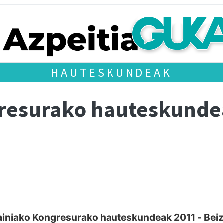
HAUTESKUNDEAK
gresurako hauteskund
iniako Kongresurako hauteskundeak 2011 - Be