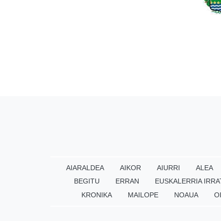
AIARALDEA
AIKOR
AIURRI
ALEA
BEGITU
ERRAN
EUSKALERRIA IRRA
KRONIKA
MAILOPE
NOAUA
O