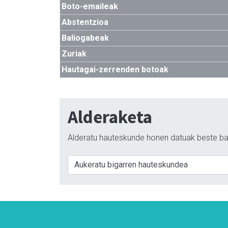
Boto-emaileak
Abstentzioa
Baliogabeak
Zuriak
Hautagai-zerrenden botoak
Alderaketa
Alderatu hauteskunde honen datuak beste ba