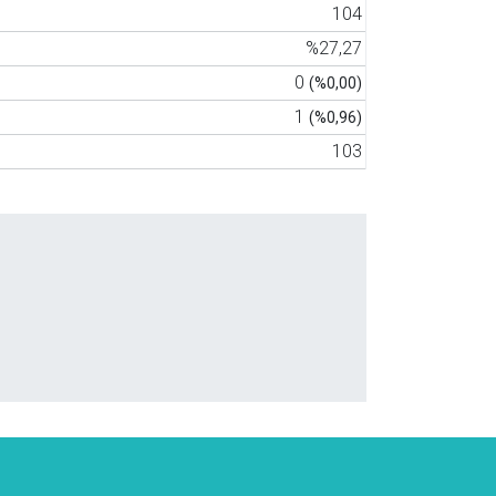
104
%27,27
0
(%0,00)
1
(%0,96)
103