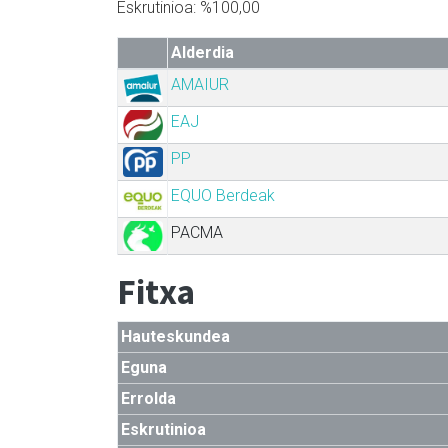
Eskrutinioa: %100,00
Alderdia
AMAIUR
EAJ
PP
EQUO Berdeak
PACMA
Fitxa
Hauteskundea
Eguna
Errolda
Eskrutinioa