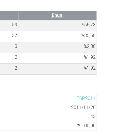
Ehun.
59
%56,73
37
%35,58
3
%2,88
2
%1,92
2
%1,92
ESP2011
2011/11/20
143
% 100,00