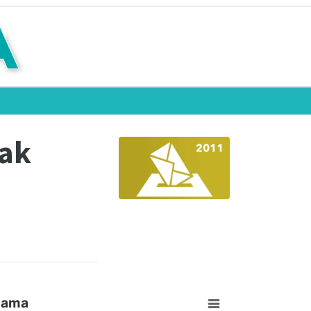
eak
izama