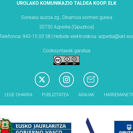
UROLAKO KOMUNIKAZIO TALDEA KOOP. ELK
Soreasu auzoa zg., Dinamoa sormen gunea
20730 Azpeitia (Gipuzkoa)
Telefonoa: 943-15 03 58 | Helbide elektronikoa: azpeitia@ukt.eu
Codesyntaxek garatua
LEGE OHARRA
PUBLIZITATEA
ARAUAK
HARREMANET
Babesleak