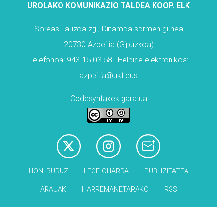
UROLAKO KOMUNIKAZIO TALDEA KOOP. ELK
Soreasu auzoa zg., Dinamoa sormen gunea
20730 Azpeitia (Gipuzkoa)
Telefonoa: 943-15 03 58 | Helbide elektronikoa:
azpeitia@ukt.eus
Codesyntaxek garatua
HONI BURUZ
LEGE OHARRA
PUBLIZITATEA
ARAUAK
HARREMANETARAKO
RSS