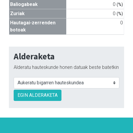
Baliogabeak
0
(%)
Zuriak
0
(%)
Hautagai-zerrenden
0
botoak
Alderaketa
Alderatu hauteskunde honen datuak beste batetkin
EGIN ALDERAKETA