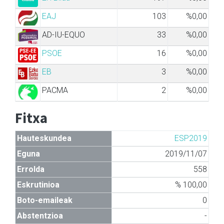
EAJ
103
%0,00
AD-IU-EQUO
33
%0,00
PSOE
16
%0,00
EB
3
%0,00
PACMA
2
%0,00
Fitxa
Hauteskundea
ESP2019
Eguna
2019/11/07
Errolda
558
Eskrutinioa
% 100,00
Boto-emaileak
0
Abstentzioa
-