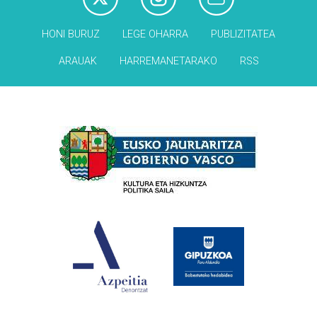
HONI BURUZ
LEGE OHARRA
PUBLIZITATEA
ARAUAK
HARREMANETARAKO
RSS
Babesleak