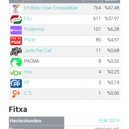
EH Bildu-Orain Errepublikak
764
%47,48
EAJ
611
%37,97
Podemos
101
%6,28
PSOE
80
%4,97
Junts Per Cat
11
%0,68
PACMA
8
%0,50
Vox
4
%0,25
PP
3
%0,19
C´S
1
%0,06
Fitxa
Hauteskundea
EUR 2019