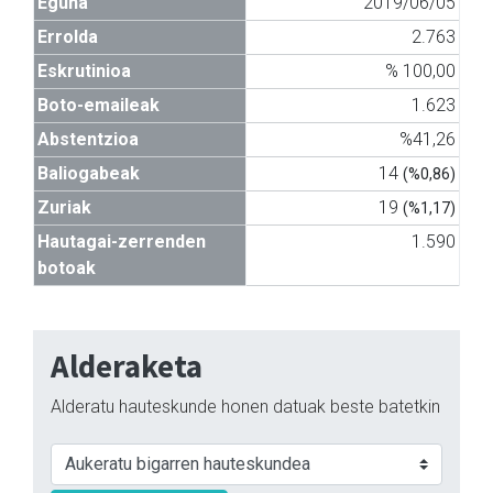
Eguna
2019/06/05
Errolda
2.763
Eskrutinioa
% 100,00
Boto-emaileak
1.623
Abstentzioa
%41,26
Baliogabeak
14
(%0,86)
Zuriak
19
(%1,17)
Hautagai-zerrenden
1.590
botoak
Alderaketa
Alderatu hauteskunde honen datuak beste batetkin