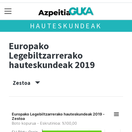
HAUTESKUNDEAK
Europako
Legebiltzarrerako
hauteskundeak 2019
Zestoa
Europako Legebiltzarrerako hauteskundeak 2019 -
Zestoa
Boto kopurua - Eskrutinioa: %100,00