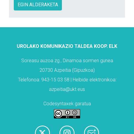
EGIN ALDERAKETA
UROLAKO KOMUNIKAZIO TALDEA KOOP. ELK
Soreasu auzoa zg., Dinamoa sormen gunea
20730 Azpeitia (Gipuzkoa)
Telefonoa: 943-15 03 58 | Helbide elektronikoa:
azpeitia@ukt.eus
Codesyntaxek garatua