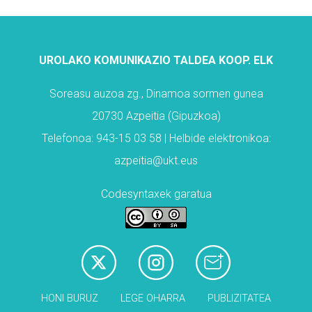
UROLAKO KOMUNIKAZIO TALDEA KOOP. ELK
Soreasu auzoa zg., Dinamoa sormen gunea
20730 Azpeitia (Gipuzkoa)
Telefonoa: 943-15 03 58 | Helbide elektronikoa:
azpeitia@ukt.eus
Codesyntaxek garatua
HONI BURUZ
LEGE OHARRA
PUBLIZITATEA