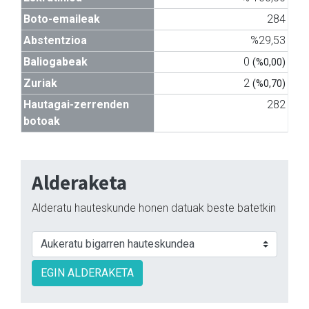
Boto-emaileak
284
Abstentzioa
%29,53
Baliogabeak
0
(%0,00)
Zuriak
2
(%0,70)
Hautagai-zerrenden
282
botoak
Alderaketa
Alderatu hauteskunde honen datuak beste batetkin
EGIN ALDERAKETA