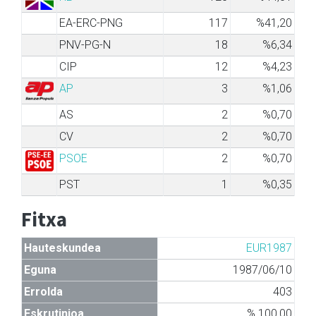
EA-ERC-PNG
117
%41,20
PNV-PG-N
18
%6,34
CIP
12
%4,23
AP
3
%1,06
AS
2
%0,70
CV
2
%0,70
PSOE
2
%0,70
PST
1
%0,35
Fitxa
Hauteskundea
EUR1987
Eguna
1987/06/10
Errolda
403
Eskrutinioa
% 100,00