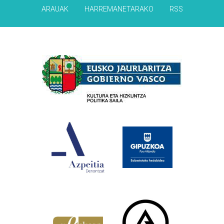
ARAUAK
HARREMANETARAKO
RSS
Babesleak