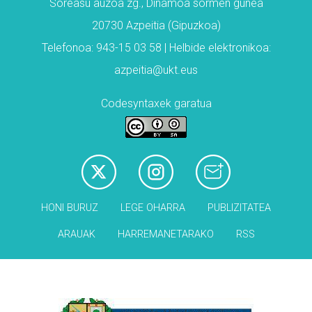
Soreasu auzoa zg., Dinamoa sormen gunea
20730 Azpeitia (Gipuzkoa)
Telefonoa: 943-15 03 58 | Helbide elektronikoa:
azpeitia@ukt.eus
Codesyntaxek garatua
HONI BURUZ
LEGE OHARRA
PUBLIZITATEA
ARAUAK
HARREMANETARAKO
RSS
Babesleak