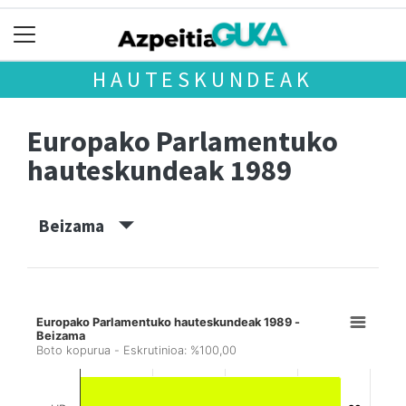
HAUTESKUNDEAK
Europako Parlamentuko
hauteskundeak 1989
Beizama
Europako Parlamentuko hauteskundeak 1989 -
Beizama
Boto kopurua - Eskrutinioa: %100,00