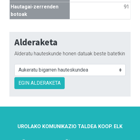
Hautagai-zerrenden
91
botoak
Alderaketa
Alderatu hauteskunde honen datuak beste batetkin
EGIN ALDERAKETA
UROLAKO KOMUNIKAZIO TALDEA KOOP. ELK