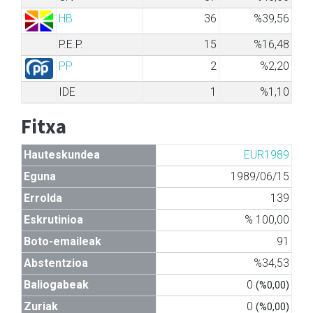
HB
36
%39,56
P.E.P.
15
%16,48
PP
2
%2,20
IDE
1
%1,10
Fitxa
Hauteskundea
EUR1989
Eguna
1989/06/15
Errolda
139
Eskrutinioa
% 100,00
Boto-emaileak
91
Abstentzioa
%34,53
Baliogabeak
0
(%0,00)
Zuriak
0
(%0,00)