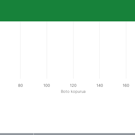
80
100
120
140
160
Boto kopurua