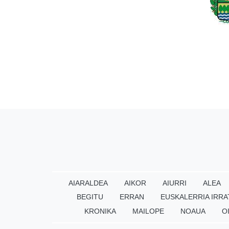
AIARALDEA
AIKOR
AIURRI
ALEA
BEGITU
ERRAN
EUSKALERRIA IRRA
KRONIKA
MAILOPE
NOAUA
O