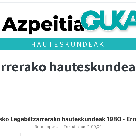
HAUTESKUNDEAK
arrerako hauteskundea
sko Legebiltzarrerako hauteskundeak 1980 - Erre
Boto kopurua - Eskrutinioa: %100,00