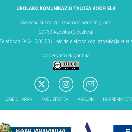
UROLAKO KOMUNIKAZIO TALDEA KOOP. ELK
Soreasu auzoa zg., Dinamoa sormen gunea
20730 Azpeitia (Gipuzkoa)
Telefonoa: 943-15 03 58 | Helbide elektronikoa: azpeitia@ukt.eu
Codesyntaxek garatua
LEGE OHARRA
PUBLIZITATEA
ARAUAK
HARREMANET
Babesleak