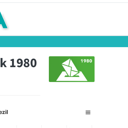
k 1980
zil