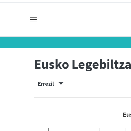
Eusko Legebiltz
Errezil
Eu