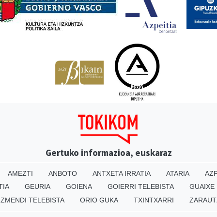
Gertuko informazioa, euskaraz
AMEZTI
ANBOTO
ANTXETA IRRATIA
ATARIA
AZP
TIA
GEURIA
GOIENA
GOIERRI TELEBISTA
GUAIXE
IZMENDI TELEBISTA
ORIO GUKA
TXINTXARRI
ZARAUT