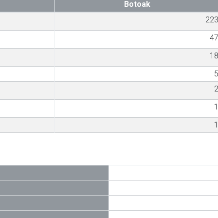
Botoak
22
4
1