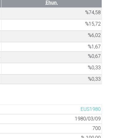
Ehun.
3
%74,58
7
%15,72
8
%6,02
5
%1,67
2
%0,67
1
%0,33
1
%0,33
EUS1980
1980/03/09
700
% 100,00