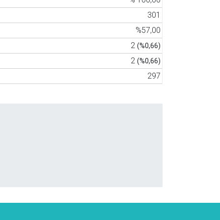
301
%57,00
2
(%0,66)
2
(%0,66)
297