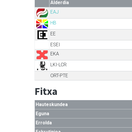
Alderdia
EAJ
HB
EE
ESEI
EKA
LKI-LCR
ORT-PTE
Fitxa
Hauteskundea
Eguna
Errolda
Eskrutinioa