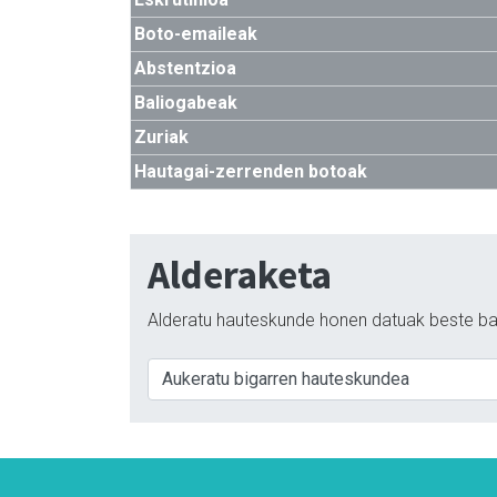
Boto-emaileak
Abstentzioa
Baliogabeak
Zuriak
Hautagai-zerrenden botoak
Alderaketa
Alderatu hauteskunde honen datuak beste ba